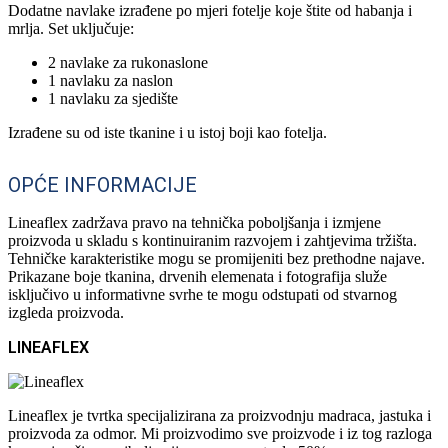
Dodatne navlake izrađene po mjeri fotelje koje štite od habanja i
mrlja. Set uključuje:
2 navlake za rukonaslone
1 navlaku za naslon
1 navlaku za sjedište
Izrađene su od iste tkanine i u istoj boji kao fotelja.
OPĆE INFORMACIJE
Lineaflex zadržava pravo na tehnička poboljšanja i izmjene
proizvoda u skladu s kontinuiranim razvojem i zahtjevima tržišta.
Tehničke karakteristike mogu se promijeniti bez prethodne najave.
Prikazane boje tkanina, drvenih elemenata i fotografija služe
isključivo u informativne svrhe te mogu odstupati od stvarnog
izgleda proizvoda.
LINEAFLEX
Lineaflex je tvrtka specijalizirana za proizvodnju madraca, jastuka i
proizvoda za odmor. Mi proizvodimo sve proizvode i iz tog razloga