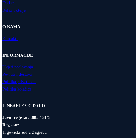
Dodaci
Relax Fotelje
O NAMA
Kontakti
INFORMACIJE
Uvjeti poslovanja
Povrati i dostava
Politika privatnosti
Politika kolačića
LINEAFLEX C D.O.O.
Javni registar:
080346875
Registar:
Trgovački sud u Zagrebu