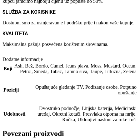
kupcu jamčimo najbolju cijenu uz popuste do 50%.
SLUŽBA ZA KORISNIKE
Dostupni smo za usmjeravanje i podršku prije i nakon vaše kupnje.
KVALITETA
Maksimalna pažnja posvećena korištenim sirovinama.
Dodatne informacije
Ash
,
Bež
,
Bordo
,
Camel
,
Jeans plava
,
Moss
,
Mustard
,
Ocean
,
Boji
Petrol
,
Smeđa
,
Tabac
,
Tamno siva
,
Taupe
,
Tirkizna
,
Zelena
Opuštajuće gledanje TV
,
Podizanje osobe
,
Potpuno
Poziciji
opuštanje
Dvostruko podnožje
,
Litijska baterija
,
Medicinski
Udobnosti
uređaj
,
Okretni kotači
,
Presvlaka otporna na mrlje
,
Ručka
,
Uklonjivi nasloni za ruke i uši
Povezani proizvodi