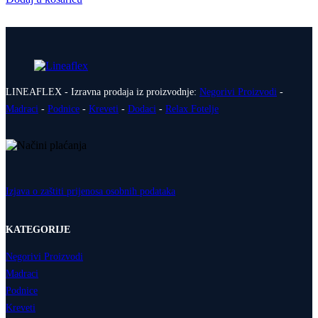
LINEAFLEX - Izravna prodaja iz proizvodnje:
Negorivi Proizvodi
-
Madraci
-
Podnice
-
Kreveti
-
Dodaci
-
Relax Fotelje
Izjava o zaštiti prijenosa osobnih podataka
KATEGORIJE
Negorivi Proizvodi
Madraci
Podnice
Kreveti