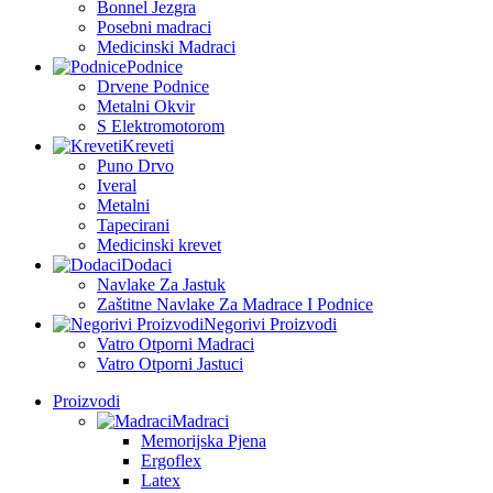
Bonnel Jezgra
Posebni madraci
Medicinski Madraci
Podnice
Drvene Podnice
Metalni Okvir
S Elektromotorom
Kreveti
Puno Drvo
Iveral
Metalni
Tapecirani
Medicinski krevet
Dodaci
Navlake Za Jastuk
Zaštitne Navlake Za Madrace I Podnice
Negorivi Proizvodi
Vatro Otporni Madraci
Vatro Otporni Jastuci
Proizvodi
Madraci
Memorijska Pjena
Ergoflex
Latex