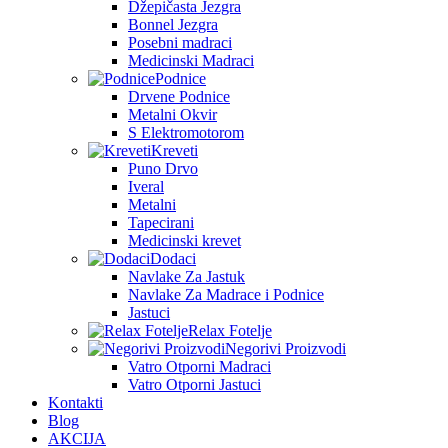
Džepičasta Jezgra
Bonnel Jezgra
Posebni madraci
Medicinski Madraci
Podnice
Drvene Podnice
Metalni Okvir
S Elektromotorom
Kreveti
Puno Drvo
Iveral
Metalni
Tapecirani
Medicinski krevet
Dodaci
Navlake Za Jastuk
Navlake Za Madrace i Podnice
Jastuci
Relax Fotelje
Negorivi Proizvodi
Vatro Otporni Madraci
Vatro Otporni Jastuci
Kontakti
Blog
AKCIJA