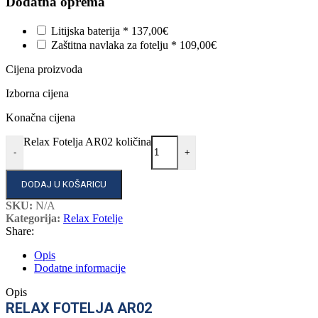
Dodatna oprema
Litijska baterija
*
137,00€
Zaštitna navlaka za fotelju
*
109,00€
Cijena proizvoda
Izborna cijena
Konačna cijena
Relax Fotelja AR02 količina
-
+
DODAJ U KOŠARICU
SKU:
N/A
Kategorija:
Relax Fotelje
Share:
Opis
Dodatne informacije
Opis
RELAX FOTELJA AR02