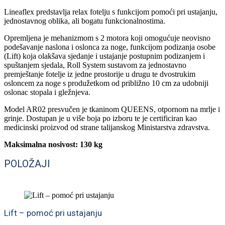
Lineaflex predstavlja relax fotelju s funkcijom pomoći pri ustajanju,
jednostavnog oblika, ali bogatu funkcionalnostima.
Opremljena je mehanizmom s 2 motora koji omogućuje neovisno
podešavanje naslona i oslonca za noge, funkcijom podizanja osobe
(Lift) koja olakšava sjedanje i ustajanje postupnim podizanjem i
spuštanjem sjedala, Roll System sustavom za jednostavno
premještanje fotelje iz jedne prostorije u drugu te dvostrukim
osloncem za noge s produžetkom od približno 10 cm za udobniji
oslonac stopala i gležnjeva.
Model AR02 presvučen je tkaninom QUEENS, otpornom na mrlje i
grinje. Dostupan je u više boja po izboru te je certificiran kao
medicinski proizvod od strane talijanskog Ministarstva zdravstva.
Maksimalna nosivost: 130 kg
POLOŽAJI
Lift – pomoć pri ustajanju