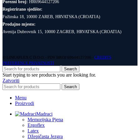
Porezni broj:
HR69644127206
Registrirano sjedište:
Fužinska 18, 10000 ZAREB, HRVATSKA (CROATIA)
Prodajno mjesto:
Avenija Dubrovnik 15, 10000 ZAGREB, HRVATSKA (CROATIA)
© LINEAFLEX C D.O.O. - PDV BROJ 69644127206 -
CREDITS
PREFERENCE PRIVATNOSTI
Search
Start typing to see products you are looking for.
Zatvoriti
Search
Menu
Proizvodi
Madraci
Memorijska Pjena
Ergoflex
Latex
Džepičasta Jezgra