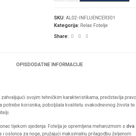
SKU:
AL02-INFLUENCER301
Kategorija:
Relax Fotelje
Share:
OPIS
DODATNE INFORMACIJE
, zahvaljujući svojim tehničkim karakteristikama, predstavlja prav
 potrebe korisnika, poboljšala kvalitetu svakodnevnog života te
elji.
slonac tijekom sjedenja. Fotelja je opremljena mehanizmom s
dva
 i oslonca za noge, pružajući maksimalnu prilagodbu željenom