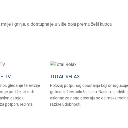
mrlje i grinje, a dostupna je u više boja prema želji kupca.
 – TV
TOTAL RELAX
or, gledanje televizije
Položaj potpunog opuštanja koji omogućuj
 noge podiže se radi
gotovo ležeći položaj tijela. Naslon, sjedište 
aslon ostaje u
oslonac za noge otvaraju se do maksimaln
za potporu leđima.
razine udobnosti.