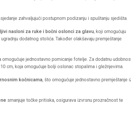
sjedanje zahvaljujući postupnom podizanju i spuštanju sjedišta.
jivi nasloni za ruke i bočni oslonci za glavu
, koji omogućuju
li ugradnju dodatnog stolića. Također olakšavaju premještanje
koja omogućuje jednostavno pomicanje fotelje. Za dodatnu udobnos
 10 cm, koja omogućuje bolji oslonac stopalima i gležnjevima.
gurnosnim kočnicama
, što omogućuje jednostavno premještanje i
ene
smanjuje točke pritiska, osigurava izvrsnu prozračnost te