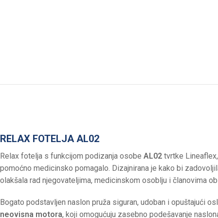
RELAX FOTELJA AL02
Relax fotelja s funkcijom podizanja osobe
AL02
tvrtke Lineaflex
pomoćno medicinsko pomagalo. Dizajnirana je kako bi zadovoljila
olakšala rad njegovateljima, medicinskom osoblju i članovima obit
Bogato podstavljen naslon pruža siguran, udoban i opuštajući o
neovisna motora
, koji omogućuju zasebno podešavanje naslona