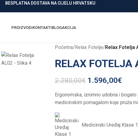
BESPLATNA DOSTAVA NA CIJELU HRVATSKU
PROIZVODI
KONTAKTI
BLOG
AKCIJA
Početna
/
Relax Fotelje
/
Relax Fotelja
RELAX FOTELJA
1.596,00
€
2.280,00
€
Ergonomska, iznimno udobna i bogato 
medicinskim pomagalom koje pruža mak
Medicinski Uređaj Klase 1