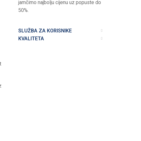
jamčimo najbolju cijenu uz popuste do
50%.
SLUŽBA ZA KORISNIKE
KVALITETA
t
z