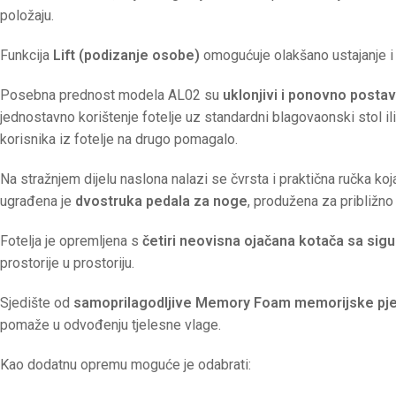
položaju.
Funkcija
Lift (podizanje osobe)
omogućuje olakšano ustajanje i 
Posebna prednost modela AL02 su
uklonjivi i ponovno postavl
jednostavno korištenje fotelje uz standardni blagovaonski stol i
korisnika iz fotelje na drugo pomagalo.
Na stražnjem dijelu naslona nalazi se čvrsta i praktična ručka 
ugrađena je
dvostruka pedala za noge
, produžena za približno
Fotelja je opremljena s
četiri neovisna ojačana kotača sa si
prostorije u prostoriju.
Sjedište od
samoprilagodljive Memory Foam memorijske pj
pomaže u odvođenju tjelesne vlage.
Kao dodatnu opremu moguće je odabrati: