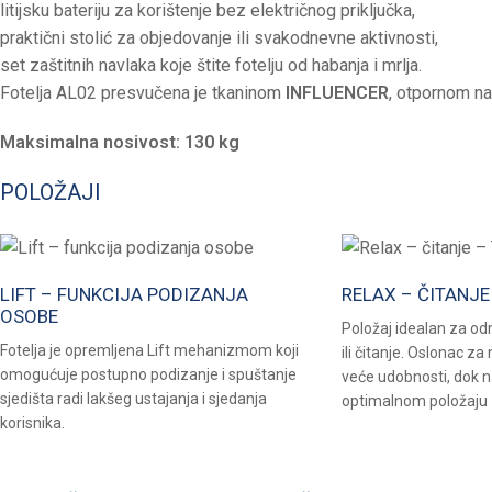
litijsku bateriju za korištenje bez električnog priključka,
praktični stolić za objedovanje ili svakodnevne aktivnosti,
set zaštitnih navlaka koje štite fotelju od habanja i mrlja.
Fotelja AL02 presvučena je tkaninom
INFLUENCER
, otpornom na 
Maksimalna nosivost: 130 kg
POLOŽAJI
LIFT – FUNKCIJA PODIZANJA
RELAX – ČITANJE
OSOBE
Položaj idealan za odm
Fotelja je opremljena Lift mehanizmom koji
ili čitanje. Oslonac za
omogućuje postupno podizanje i spuštanje
veće udobnosti, dok n
sjedišta radi lakšeg ustajanja i sjedanja
optimalnom položaju 
korisnika.