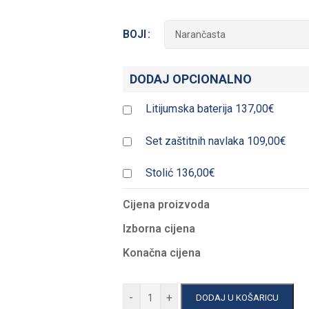
BOJI
DODAJ OPCIONALNO
Litijumska baterija
137,00€
Set zaštitnih navlaka
109,00€
Stolić
136,00€
Cijena proizvoda
Izborna cijena
Konačna cijena
-
+
DODAJ U KOŠARICU