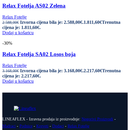
Relax Fotelja AS02 Zelena
Relax Fotelje
Izvorna cijena bila je: 2.588,00€.
1.811,60
€
Trenutna
2.588,00
€
cijena je: 1.811,60€.
Dodaj u košaricu
-30%
Relax Fotelja SA02 Losos boja
Relax Fotelje
Izvorna cijena bila je: 3.168,00€.
2.217,60
€
Trenutna
3.168,00
€
cijena je: 2.217,60€.
Dodaj u košaricu
LINEAFLEX - Izravna prodaja iz proizvodnje:
Negorivi Proizvodi
-
Madraci
-
Podnice
-
Kreveti
-
Dodaci
-
Relax Fotelje