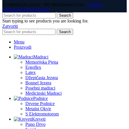
© LINEAFLEX C D.O.O. - PDV BROJ 69644127206 -
CREDITS
PREFERENCE PRIVATNOSTI
Search
Start typing to see products you are looking for.
Zatvoriti
Search
Menu
Proizvodi
Madraci
Memorijska Pjena
Ergoflex
Latex
Džepičasta Jezgra
Bonnel Jezgra
Posebni madraci
Medicinski Madraci
Podnice
Drvene Podnice
Metalni Okvir
S Elektromotorom
Kreveti
Puno Drvo