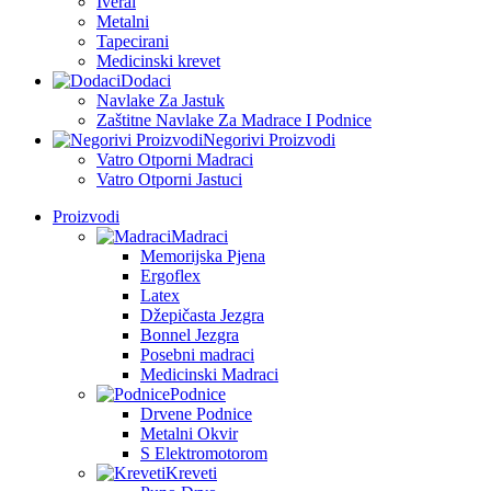
Iveral
Metalni
Tapecirani
Medicinski krevet
Dodaci
Navlake Za Jastuk
Zaštitne Navlake Za Madrace I Podnice
Negorivi Proizvodi
Vatro Otporni Madraci
Vatro Otporni Jastuci
Proizvodi
Madraci
Memorijska Pjena
Ergoflex
Latex
Džepičasta Jezgra
Bonnel Jezgra
Posebni madraci
Medicinski Madraci
Podnice
Drvene Podnice
Metalni Okvir
S Elektromotorom
Kreveti