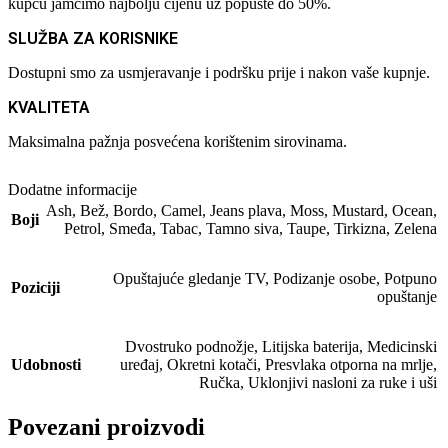
kupcu jamčimo najbolju cijenu uz popuste do 50%.
SLUŽBA ZA KORISNIKE
Dostupni smo za usmjeravanje i podršku prije i nakon vaše kupnje.
KVALITETA
Maksimalna pažnja posvećena korištenim sirovinama.
Dodatne informacije
Ash
,
Bež
,
Bordo
,
Camel
,
Jeans plava
,
Moss
,
Mustard
,
Ocean
,
Boji
Petrol
,
Smeđa
,
Tabac
,
Tamno siva
,
Taupe
,
Tirkizna
,
Zelena
Opuštajuće gledanje TV
,
Podizanje osobe
,
Potpuno
Poziciji
opuštanje
Dvostruko podnožje
,
Litijska baterija
,
Medicinski
Udobnosti
uređaj
,
Okretni kotači
,
Presvlaka otporna na mrlje
,
Ručka
,
Uklonjivi nasloni za ruke i uši
Povezani proizvodi