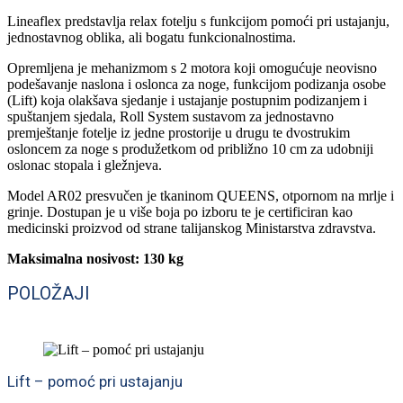
Lineaflex predstavlja relax fotelju s funkcijom pomoći pri ustajanju,
jednostavnog oblika, ali bogatu funkcionalnostima.
Opremljena je mehanizmom s 2 motora koji omogućuje neovisno
podešavanje naslona i oslonca za noge, funkcijom podizanja osobe
(Lift) koja olakšava sjedanje i ustajanje postupnim podizanjem i
spuštanjem sjedala, Roll System sustavom za jednostavno
premještanje fotelje iz jedne prostorije u drugu te dvostrukim
osloncem za noge s produžetkom od približno 10 cm za udobniji
oslonac stopala i gležnjeva.
Model AR02 presvučen je tkaninom QUEENS, otpornom na mrlje i
grinje. Dostupan je u više boja po izboru te je certificiran kao
medicinski proizvod od strane talijanskog Ministarstva zdravstva.
Maksimalna nosivost: 130 kg
POLOŽAJI
Lift – pomoć pri ustajanju