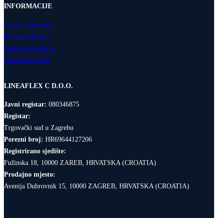
INFORMACIJE
Uvjeti poslovanja
Povrati i dostava
Politika privatnosti
Politika kolačića
LINEAFLEX C D.O.O.
Javni registar:
080346875
Registar:
Trgovački sud u Zagrebu
Porezni broj:
HR69644127206
Registrirano sjedište:
Fužinska 18, 10000 ZAREB, HRVATSKA (CROATIA)
Prodajno mjesto:
Avenija Dubrovnik 15, 10000 ZAGREB, HRVATSKA (CROATIA)