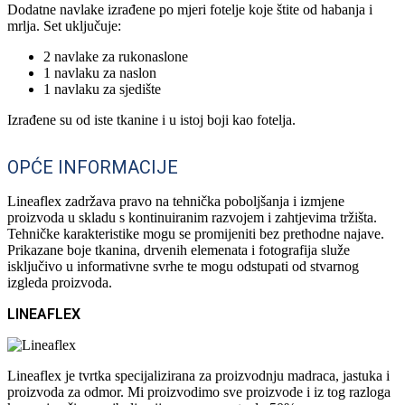
Dodatne navlake izrađene po mjeri fotelje koje štite od habanja i
mrlja. Set uključuje:
2 navlake za rukonaslone
1 navlaku za naslon
1 navlaku za sjedište
Izrađene su od iste tkanine i u istoj boji kao fotelja.
OPĆE INFORMACIJE
Lineaflex zadržava pravo na tehnička poboljšanja i izmjene
proizvoda u skladu s kontinuiranim razvojem i zahtjevima tržišta.
Tehničke karakteristike mogu se promijeniti bez prethodne najave.
Prikazane boje tkanina, drvenih elemenata i fotografija služe
isključivo u informativne svrhe te mogu odstupati od stvarnog
izgleda proizvoda.
LINEAFLEX
Lineaflex je tvrtka specijalizirana za proizvodnju madraca, jastuka i
proizvoda za odmor. Mi proizvodimo sve proizvode i iz tog razloga