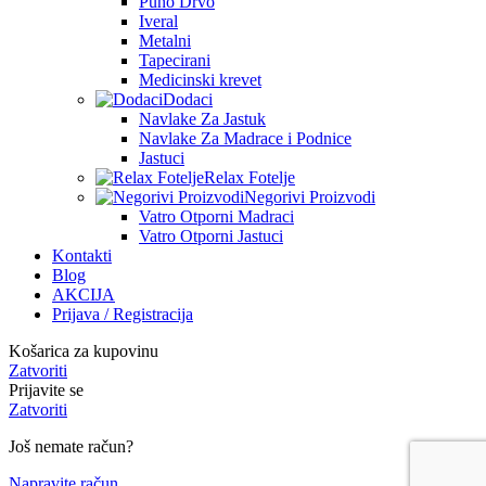
Puno Drvo
Iveral
Metalni
Tapecirani
Medicinski krevet
Dodaci
Navlake Za Jastuk
Navlake Za Madrace i Podnice
Jastuci
Relax Fotelje
Negorivi Proizvodi
Vatro Otporni Madraci
Vatro Otporni Jastuci
Kontakti
Blog
AKCIJA
Prijava / Registracija
Košarica za kupovinu
Zatvoriti
Prijavite se
Zatvoriti
Još nemate račun?
Napravite račun