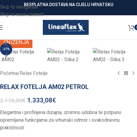
BESPLATNA DOSTAVA NA CIJELU HRVATSKU
Skip to navigation
Skip to main content
Click to enlarge
SNIŽENJA
-37%
Početna
/
Relax Fotelje
RELAX FOTELJA AM02 PETROL
1.333,08
€
2.116,00
€
Elegantna i profinjena dizajna, iznimno udobna te potpuno
opremljena funkcijama za vrhunski odmor i svakodnevnu
praktičnost.