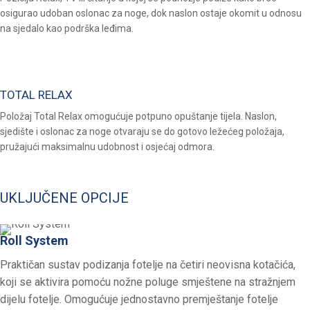
osigurao udoban oslonac za noge, dok naslon ostaje okomit u odnosu
na sjedalo kao podrška leđima.
TOTAL RELAX
Položaj Total Relax omogućuje potpuno opuštanje tijela. Naslon,
sjedište i oslonac za noge otvaraju se do gotovo ležećeg položaja,
pružajući maksimalnu udobnost i osjećaj odmora.
UKLJUČENE OPCIJE
Roll System
Praktičan sustav podizanja fotelje na četiri neovisna kotačića,
koji se aktivira pomoću nožne poluge smještene na stražnjem
dijelu fotelje. Omogućuje jednostavno premještanje fotelje