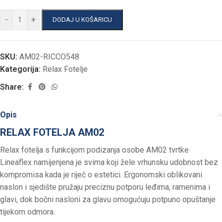
-
+
DODAJ U KOŠARICU
SKU:
AM02-RICCO548
Kategorija:
Relax Fotelje
Share:
Opis
RELAX FOTELJA AM02
Relax fotelja s funkcijom podizanja osobe AM02 tvrtke
Lineaflex namijenjena je svima koji žele vrhunsku udobnost bez
kompromisa kada je riječ o estetici. Ergonomski oblikovani
naslon i sjedište pružaju preciznu potporu leđima, ramenima i
glavi, dok bočni nasloni za glavu omogućuju potpuno opuštanje
tijekom odmora.