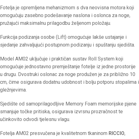
Fotelja je opremljena mehanizmom s dva neovisna motora koji
omogućuju zasebno podešavanje naslona i oslonca za noge,
pružajući maksimalnu prilagodbu željenom položaju.
Funkcija podizanja osobe (Lift) omogućuje lakše ustajanje i
sjedanje zahvaljujući postupnom podizanju i spuštanju sjedišta.
Model AM02 uključuje i praktičan sustav Roll System koji
omogućuje jednostavno premještanje fotelje iz jedne prostorije
u drugu. Dvostruki oslonac za noge produžen je za približno 10
cm, čime osigurava dodatnu udobnost i bolju potporu stopalima i
gležnjevima.
Sjedište od samoprilagodljive Memory Foam memorijske pjene
smanjuje točke pritiska, osigurava izvrsnu prozračnost te
učinkovito odvodi tjelesnu vlagu.
Fotelja AM02 presvučena je kvalitetnom tkaninom
RICCIO
,