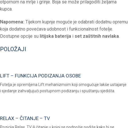
otpornom na mrlje i grinje. Boja se može prilagoditi željama
kupca.
Napomena:
Tijekom kupnje moguće je odabrati dodatnu opremu
koja dodatno povećava udobnost i funkcionalnost fotelje.
Dostupne opcije su
litijska baterija
i
set zaštitnih navlaka
.
POLOŽAJI
LIFT – FUNKCIJA PODIZANJA OSOBE
Fotelja je opremljena Lift mehanizmom koji omogućuje lakše ustajanje
i sjedanje zahvaljujući postupnom podizanju i spuštanju sjedišta.
RELAX – ČITANJE – TV
Pozicija Relax, TV ili čitanje u kojoj se podnožje podiže kako bi se