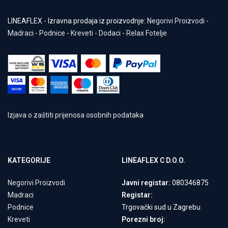
LINEAFLEX - Izravna prodaja iz proizvodnje:
Negorivi Proizvodi
-
Madraci
-
Podnice
-
Kreveti
-
Dodaci
-
Relax Fotelje
Izjava o zaštiti prijenosa osobnih podataka
KATEGORIJE
LINEAFLEX C D.O.O.
Negorivi Proizvodi
Javni registar:
080346875
Madraci
Registar:
Podnice
Trgovački sud u Zagrebu
Kreveti
Porezni broj: