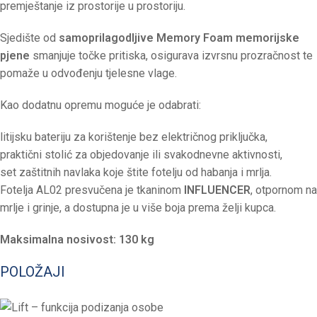
premještanje iz prostorije u prostoriju.
Sjedište od
samoprilagodljive Memory Foam memorijske
pjene
smanjuje točke pritiska, osigurava izvrsnu prozračnost te
pomaže u odvođenju tjelesne vlage.
Kao dodatnu opremu moguće je odabrati:
litijsku bateriju za korištenje bez električnog priključka,
praktični stolić za objedovanje ili svakodnevne aktivnosti,
set zaštitnih navlaka koje štite fotelju od habanja i mrlja.
Fotelja AL02 presvučena je tkaninom
INFLUENCER
, otpornom na
mrlje i grinje, a dostupna je u više boja prema želji kupca.
Maksimalna nosivost: 130 kg
POLOŽAJI