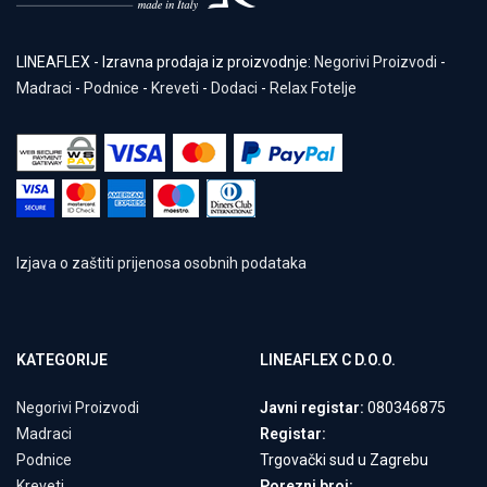
LINEAFLEX - Izravna prodaja iz proizvodnje:
Negorivi Proizvodi
-
Madraci
-
Podnice
-
Kreveti
-
Dodaci
-
Relax Fotelje
Izjava o zaštiti prijenosa osobnih podataka
KATEGORIJE
LINEAFLEX C D.O.O.
Negorivi Proizvodi
Javni registar:
080346875
Madraci
Registar:
Podnice
Trgovački sud u Zagrebu
Kreveti
Porezni broj: