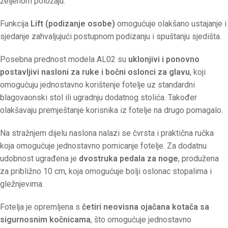
željenom položaju.
Funkcija
Lift (podizanje osobe)
omogućuje olakšano ustajanje i
sjedanje zahvaljujući postupnom podizanju i spuštanju sjedišta.
Posebna prednost modela AL02 su
uklonjivi i ponovno
postavljivi nasloni za ruke i bočni oslonci za glavu
, koji
omogućuju jednostavno korištenje fotelje uz standardni
blagovaonski stol ili ugradnju dodatnog stolića. Također
olakšavaju premještanje korisnika iz fotelje na drugo pomagalo.
Na stražnjem dijelu naslona nalazi se čvrsta i praktična ručka
koja omogućuje jednostavno pomicanje fotelje. Za dodatnu
udobnost ugrađena je
dvostruka pedala za noge
, produžena
za približno 10 cm, koja omogućuje bolji oslonac stopalima i
gležnjevima.
Fotelja je opremljena s
četiri neovisna ojačana kotača sa
sigurnosnim kočnicama
, što omogućuje jednostavno