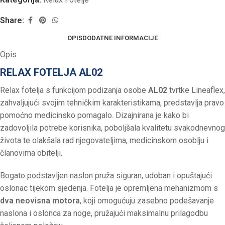
Share:
OPIS
DODATNE INFORMACIJE
Opis
RELAX FOTELJA AL02
Relax fotelja s funkcijom podizanja osobe
AL02
tvrtke Lineaflex,
zahvaljujući svojim tehničkim karakteristikama, predstavlja pravo
pomoćno medicinsko pomagalo. Dizajnirana je kako bi
zadovoljila potrebe korisnika, poboljšala kvalitetu svakodnevnog
života te olakšala rad njegovateljima, medicinskom osoblju i
članovima obitelji.
Bogato podstavljen naslon pruža siguran, udoban i opuštajući
oslonac tijekom sjedenja. Fotelja je opremljena mehanizmom s
dva neovisna motora
, koji omogućuju zasebno podešavanje
naslona i oslonca za noge, pružajući maksimalnu prilagodbu