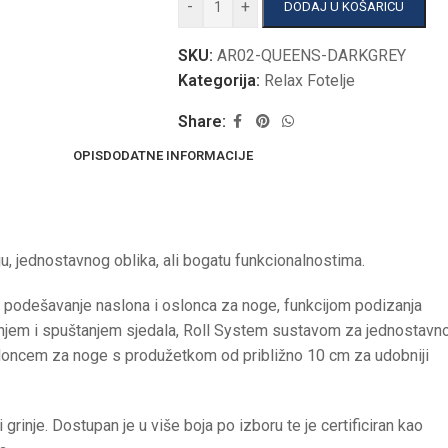
-
+
DODAJ U KOŠARICU
SKU:
AR02-QUEENS-DARKGREY
Kategorija:
Relax Fotelje
Share:
OPIS
DODATNE INFORMACIJE
ju, jednostavnog oblika, ali bogatu funkcionalnostima.
podešavanje naslona i oslonca za noge, funkcijom podizanja
zanjem i spuštanjem sjedala, Roll System sustavom za jednostavn
osloncem za noge s produžetkom od približno 10 cm za udobniji
nje. Dostupan je u više boja po izboru te je certificiran kao