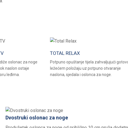
a.
TV
TOTAL RELAX
odiže oslonac za noge
Potpuno opuštanje tijela zahvaljujući gotov
dok naslon ostaje
ležećem položaju uz potpuno otvaranje
oru leđima.
naslona, sjedala i oslonca za noge.
Dvostruki oslonac za noge
Produžetak oslonca za noge od približno 10 cm pruža dodatn