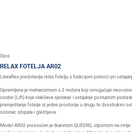
Opis
RELAX FOTELJA AR02
Lineaflex predstavlja relax fotelju s funkcijom pomoći pri ustajan
Opremljena je mehanizmom s 2 motora koji omogućuje neovisno 
osobe (Lift) koja olakšava sjedanje i ustajanje postupnim podi
premještanje fotelje iz jedne prostorije u drugu te dvostrukim 
oslonac stopala i gležnjeva.
Model AR02 presvučen je tkaninom QUEENS, otpornom na mrlje i gri