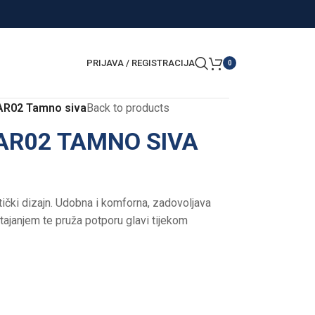
PRIJAVA / REGISTRACIJA
0
 AR02 Tamno siva
Back to products
AR02 TAMNO SIVA
stički dizajn. Udobna i komforna, zadovoljava
tajanjem te pruža potporu glavi tijekom