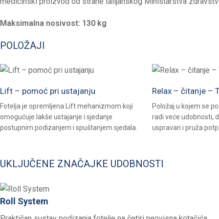
medicinski proizvod od strane talijanskog Ministarstva zdravstv
Maksimalna nosivost: 130 kg
POLOŽAJI
Lift – pomoć pri ustajanju
Relax – čitanje – 
Fotelja je opremljena Lift mehanizmom koji
Položaj u kojem se p
omogućuje lakše ustajanje i sjedanje
radi veće udobnosti, 
postupnim podizanjem i spuštanjem sjedala.
uspravan i pruža potp
UKLJUČENE ZNAČAJKE UDOBNOSTI
Roll System
Praktičan sustav podizanja fotelje na četiri neovisna kotačića,