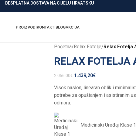
BESPLATNA DOSTAVA NA CIJELU HRVATSKU
PROIZVODI
KONTAKTI
BLOG
AKCIJA
Početna
/
Relax Fotelje
/
Relax Fotelja
RELAX FOTELJA 
1.439,20
€
2.056,00
€
Visok naslon, linearan oblik i minimali
potrebe za opuštanjem i asistiranim us
odmora.
Medicinski Uređaj Klase 1