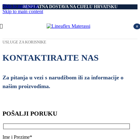
Skip to navigation
BESPLATNA DOSTAVA NA CIJELU HRVATSKU
Skip to main content
0
item
USLUGE ZA KORISNIKE
KONTAKTIRAJTE NAS
Za pitanja u vezi s narudžbom ili za informacije o
našim proizvodima.
POŠALJI PORUKU
Ime i Prezime*