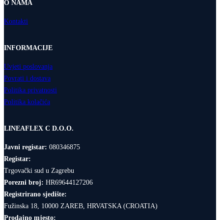
O NAMA
Kontakti
INFORMACIJE
Uvjeti poslovanja
Povrati i dostava
Politika privatnosti
Politika kolačića
LINEAFLEX C D.O.O.
Javni registar:
080346875
Registar:
Trgovački sud u Zagrebu
Porezni broj:
HR69644127206
Registrirano sjedište:
Fužinska 18, 10000 ZAREB, HRVATSKA (CROATIA)
Prodajno mjesto: