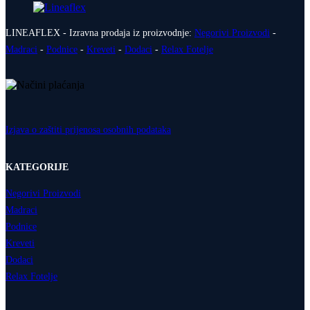
LINEAFLEX - Izravna prodaja iz proizvodnje:
Negorivi Proizvodi
-
Madraci
-
Podnice
-
Kreveti
-
Dodaci
-
Relax Fotelje
Izjava o zaštiti prijenosa osobnih podataka
KATEGORIJE
Negorivi Proizvodi
Madraci
Podnice
Kreveti
Dodaci
Relax Fotelje