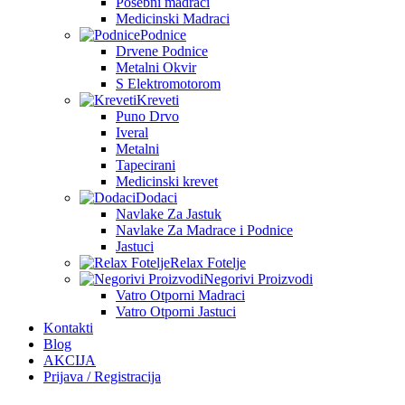
Posebni madraci
Medicinski Madraci
Podnice
Drvene Podnice
Metalni Okvir
S Elektromotorom
Kreveti
Puno Drvo
Iveral
Metalni
Tapecirani
Medicinski krevet
Dodaci
Navlake Za Jastuk
Navlake Za Madrace i Podnice
Jastuci
Relax Fotelje
Negorivi Proizvodi
Vatro Otporni Madraci
Vatro Otporni Jastuci
Kontakti
Blog
AKCIJA
Prijava / Registracija