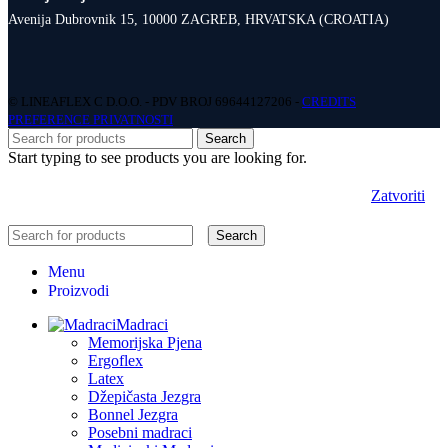
Avenija Dubrovnik 15, 10000 ZAGREB, HRVATSKA (CROATIA)
© LINEAFLEX C D.O.O. - PDV BROJ 69644127206 -
CREDITS
PREFERENCE PRIVATNOSTI
Search
Start typing to see products you are looking for.
Zatvoriti
Search
Menu
Proizvodi
Madraci
Memorijska Pjena
Ergoflex
Latex
Džepičasta Jezgra
Bonnel Jezgra
Posebni madraci