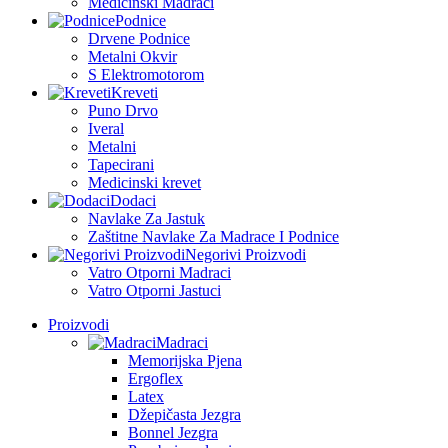
Medicinski Madraci
Podnice
Drvene Podnice
Metalni Okvir
S Elektromotorom
Kreveti
Puno Drvo
Iveral
Metalni
Tapecirani
Medicinski krevet
Dodaci
Navlake Za Jastuk
Zaštitne Navlake Za Madrace I Podnice
Negorivi Proizvodi
Vatro Otporni Madraci
Vatro Otporni Jastuci
Proizvodi
Madraci
Memorijska Pjena
Ergoflex
Latex
Džepičasta Jezgra
Bonnel Jezgra