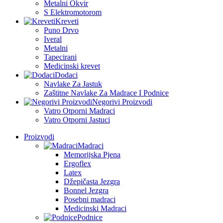
Metalni Okvir
S Elektromotorom
Kreveti
Puno Drvo
Iveral
Metalni
Tapecirani
Medicinski krevet
Dodaci
Navlake Za Jastuk
Zaštitne Navlake Za Madrace I Podnice
Negorivi Proizvodi
Vatro Otporni Madraci
Vatro Otporni Jastuci
Proizvodi
Madraci
Memorijska Pjena
Ergoflex
Latex
Džepičasta Jezgra
Bonnel Jezgra
Posebni madraci
Medicinski Madraci
Podnice