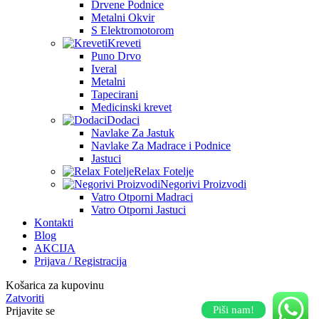
Drvene Podnice
Metalni Okvir
S Elektromotorom
Kreveti
Puno Drvo
Iveral
Metalni
Tapecirani
Medicinski krevet
Dodaci
Navlake Za Jastuk
Navlake Za Madrace i Podnice
Jastuci
Relax Fotelje
Negorivi Proizvodi
Vatro Otporni Madraci
Vatro Otporni Jastuci
Kontakti
Blog
AKCIJA
Prijava / Registracija
Košarica za kupovinu
Zatvoriti
Piši nam!
Prijavite se