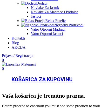
Dodaci
Navlake Za Jastuk
Navlake Za Madrace i Podnice
Jastuci
Relax Fotelje
Negorivi Proizvodi
Vatro Otporni Madraci
Vatro Otporni Jastuci
Kontakti
Blog
AKCIJA
Prijava / Registracija
0
0
KOŠARICA ZA KUPOVINU
Vaša košarica je trenutno prazna.
Before proceed to checkout you must add some products to your