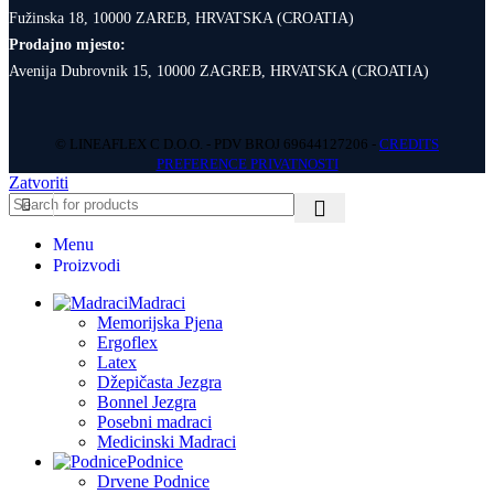
Fužinska 18, 10000 ZAREB, HRVATSKA (CROATIA)
Prodajno mjesto:
Avenija Dubrovnik 15, 10000 ZAGREB, HRVATSKA (CROATIA)
© LINEAFLEX C D.O.O. - PDV BROJ 69644127206 -
CREDITS
PREFERENCE PRIVATNOSTI
Zatvoriti
Menu
Proizvodi
Madraci
Memorijska Pjena
Ergoflex
Latex
Džepičasta Jezgra
Bonnel Jezgra
Posebni madraci
Medicinski Madraci
Podnice
Drvene Podnice