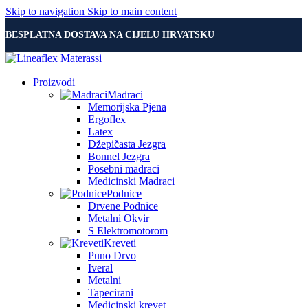
Skip to navigation
Skip to main content
BESPLATNA DOSTAVA NA CIJELU HRVATSKU
Proizvodi
Madraci
Memorijska Pjena
Ergoflex
Latex
Džepičasta Jezgra
Bonnel Jezgra
Posebni madraci
Medicinski Madraci
Podnice
Drvene Podnice
Metalni Okvir
S Elektromotorom
Kreveti
Puno Drvo
Iveral
Metalni
Tapecirani
Medicinski krevet