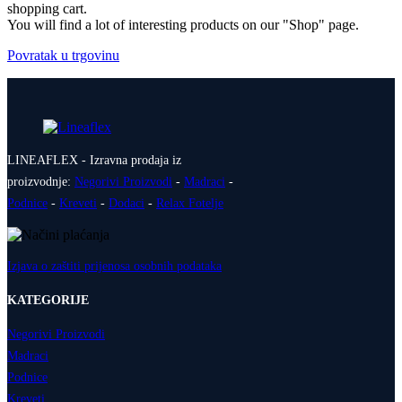
shopping cart.
You will find a lot of interesting products on our "Shop" page.
Povratak u trgovinu
LINEAFLEX - Izravna prodaja iz
proizvodnje:
Negorivi Proizvodi
-
Madraci
-
Podnice
-
Kreveti
-
Dodaci
-
Relax Fotelje
Izjava o zaštiti prijenosa osobnih podataka
KATEGORIJE
Negorivi Proizvodi
Madraci
Podnice
Kreveti