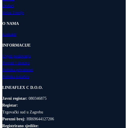
Dodaci
Relax Fotelje
O NAMA
Kontakti
INFORMACIJE
Uvjeti poslovanja
Povrati i dostava
Politika privatnosti
Politika kolačića
LINEAFLEX C D.O.O.
Javni registar:
080346875
Registar:
Trgovački sud u Zagrebu
Porezni broj:
HR69644127206
Registrirano sjedište: