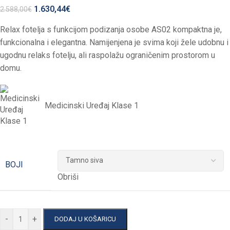
1.630,44
€
2.588,00
€
Relax fotelja s funkcijom podizanja osobe AS02 kompaktna je,
funkcionalna i elegantna. Namijenjena je svima koji žele udobnu i
ugodnu relaks fotelju, ali raspolažu ograničenim prostorom u
domu.
Medicinski Uređaj Klase 1
BOJI
Obriši
-
+
DODAJ U KOŠARICU