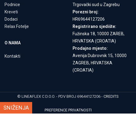
Podnice
Trgovački sud u Zagrebu
Kreveti
Porezni broj:
Dodaci
HR69644127206
Relax Fotelje
Registrirano sjedište:
Fužinska 18, 10000 ZAREB,
HRVATSKA (CROATIA)
O NAMA
Prodajno mjesto:
Avenija Dubrovnik 15, 10000
Kontakti
ZAGREB, HRVATSKA
(CROATIA)
© LINEAFLEX C D.O.O. - PDV BROJ 69644127206 -
CREDITS
SNIŽENJA
PREFERENCE PRIVATNOSTI