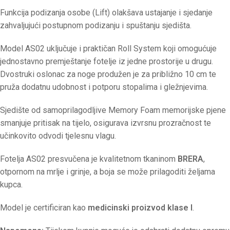
Funkcija podizanja osobe (Lift) olakšava ustajanje i sjedanje
zahvaljujući postupnom podizanju i spuštanju sjedišta.
Model AS02 uključuje i praktičan Roll System koji omogućuje
jednostavno premještanje fotelje iz jedne prostorije u drugu.
Dvostruki oslonac za noge produžen je za približno 10 cm te
pruža dodatnu udobnost i potporu stopalima i gležnjevima.
Sjedište od samoprilagodljive Memory Foam memorijske pjene
smanjuje pritisak na tijelo, osigurava izvrsnu prozračnost te
učinkovito odvodi tjelesnu vlagu.
Fotelja AS02 presvučena je kvalitetnom tkaninom
BRERA
,
otpornom na mrlje i grinje, a boja se može prilagoditi željama
kupca.
Model je certificiran kao
medicinski proizvod klase I
.