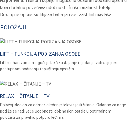
Napomena:
Tijekom kupnje moguće je odabrati dodatnu opremu
koja dodatno povećava udobnost i funkcionalnost fotelje.
Dostupne opcije su litijska baterija i set zaštitnih navlaka.
POLOŽAJI
LIFT – FUNKCIJA PODIZANJA OSOBE
Lift mehanizam omogućuje lakše ustajanje i sjedanje zahvaljujući
postupnom podizanju i spuštanju sjedišta.
RELAX – ČITANJE – TV
Položaj idealan za odmor, gledanje televizije ili čitanje. Oslonac za noge
podiže se radi veće udobnosti, dok naslon ostaje u optimalnom
položaju za pravilnu potporu leđima.