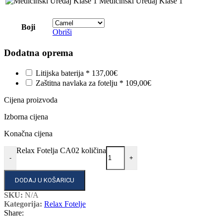
Medicinski Uređaj Klase 1
Boji
Obriši
Dodatna oprema
Litijska baterija
*
137,00€
Zaštitna navlaka za fotelju
*
109,00€
Cijena proizvoda
Izborna cijena
Konačna cijena
Relax Fotelja CA02 količina
-
+
DODAJ U KOŠARICU
SKU:
N/A
Kategorija:
Relax Fotelje
Share: