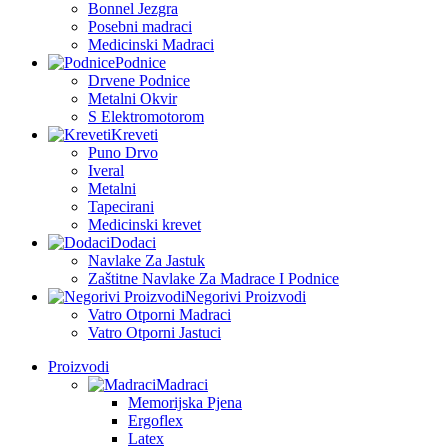
Bonnel Jezgra
Posebni madraci
Medicinski Madraci
Podnice
Drvene Podnice
Metalni Okvir
S Elektromotorom
Kreveti
Puno Drvo
Iveral
Metalni
Tapecirani
Medicinski krevet
Dodaci
Navlake Za Jastuk
Zaštitne Navlake Za Madrace I Podnice
Negorivi Proizvodi
Vatro Otporni Madraci
Vatro Otporni Jastuci
Proizvodi
Madraci
Memorijska Pjena
Ergoflex
Latex