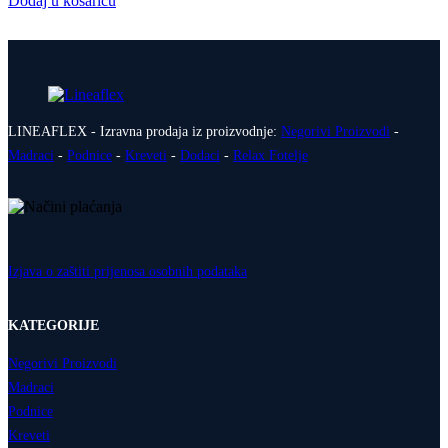
Dodaj u košaricu
LINEAFLEX - Izravna prodaja iz proizvodnje:
Negorivi Proizvodi
-
Madraci
-
Podnice
-
Kreveti
-
Dodaci
-
Relax Fotelje
Izjava o zaštiti prijenosa osobnih podataka
KATEGORIJE
Negorivi Proizvodi
Madraci
Podnice
Kreveti