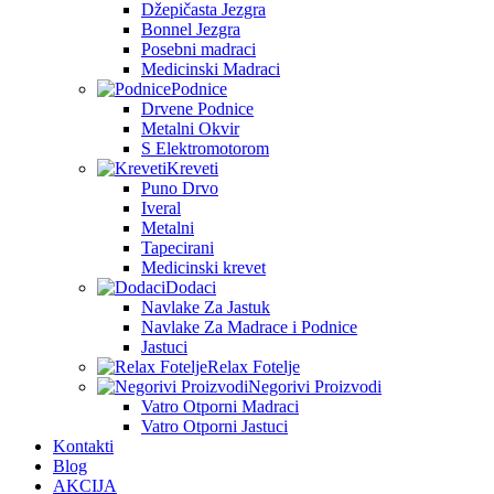
Džepičasta Jezgra
Bonnel Jezgra
Posebni madraci
Medicinski Madraci
Podnice
Drvene Podnice
Metalni Okvir
S Elektromotorom
Kreveti
Puno Drvo
Iveral
Metalni
Tapecirani
Medicinski krevet
Dodaci
Navlake Za Jastuk
Navlake Za Madrace i Podnice
Jastuci
Relax Fotelje
Negorivi Proizvodi
Vatro Otporni Madraci
Vatro Otporni Jastuci
Kontakti
Blog
AKCIJA