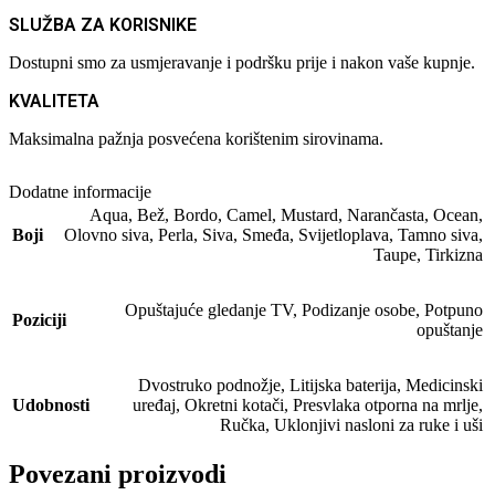
SLUŽBA ZA KORISNIKE
Dostupni smo za usmjeravanje i podršku prije i nakon vaše kupnje.
KVALITETA
Maksimalna pažnja posvećena korištenim sirovinama.
Dodatne informacije
Aqua
,
Bež
,
Bordo
,
Camel
,
Mustard
,
Narančasta
,
Ocean
,
Boji
Olovno siva
,
Perla
,
Siva
,
Smeđa
,
Svijetloplava
,
Tamno siva
,
Taupe
,
Tirkizna
Opuštajuće gledanje TV
,
Podizanje osobe
,
Potpuno
Poziciji
opuštanje
Dvostruko podnožje
,
Litijska baterija
,
Medicinski
Udobnosti
uređaj
,
Okretni kotači
,
Presvlaka otporna na mrlje
,
Ručka
,
Uklonjivi nasloni za ruke i uši
Povezani proizvodi