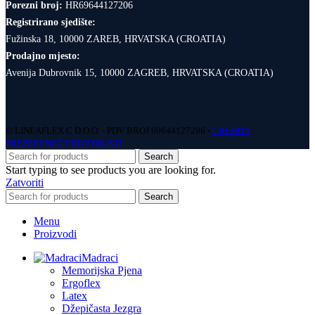
Porezni broj:
HR69644127206
Registrirano sjedište:
Fužinska 18, 10000 ZAREB, HRVATSKA (CROATIA)
Prodajno mjesto:
Avenija Dubrovnik 15, 10000 ZAGREB, HRVATSKA (CROATIA)
© LINEAFLEX C D.O.O. - PDV BROJ 69644127206 -
CREDITS
PREFERENCE PRIVATNOSTI
Search
Start typing to see products you are looking for.
Zatvoriti
Search
Menu
Proizvodi
Madraci
Memorijska Pjena
Ergoflex
Latex
Džepičasta Jezgra