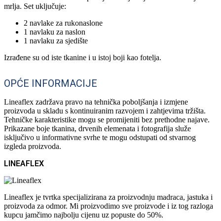
mrlja. Set uključuje:
2 navlake za rukonaslone
1 navlaku za naslon
1 navlaku za sjedište
Izrađene su od iste tkanine i u istoj boji kao fotelja.
OPĆE INFORMACIJE
Lineaflex zadržava pravo na tehnička poboljšanja i izmjene
proizvoda u skladu s kontinuiranim razvojem i zahtjevima tržišta.
Tehničke karakteristike mogu se promijeniti bez prethodne najave.
Prikazane boje tkanina, drvenih elemenata i fotografija služe
isključivo u informativne svrhe te mogu odstupati od stvarnog
izgleda proizvoda.
LINEAFLEX
Lineaflex je tvrtka specijalizirana za proizvodnju madraca, jastuka i
proizvoda za odmor. Mi proizvodimo sve proizvode i iz tog razloga
kupcu jamčimo najbolju cijenu uz popuste do 50%.