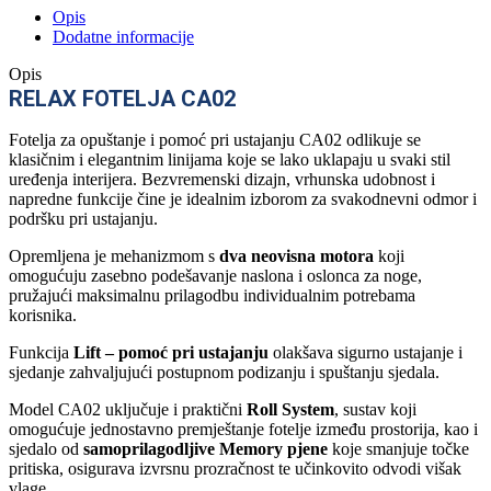
Opis
Dodatne informacije
Opis
RELAX FOTELJA CA02
Fotelja za opuštanje i pomoć pri ustajanju CA02 odlikuje se
klasičnim i elegantnim linijama koje se lako uklapaju u svaki stil
uređenja interijera. Bezvremenski dizajn, vrhunska udobnost i
napredne funkcije čine je idealnim izborom za svakodnevni odmor i
podršku pri ustajanju.
Opremljena je mehanizmom s
dva neovisna motora
koji
omogućuju zasebno podešavanje naslona i oslonca za noge,
pružajući maksimalnu prilagodbu individualnim potrebama
korisnika.
Funkcija
Lift – pomoć pri ustajanju
olakšava sigurno ustajanje i
sjedanje zahvaljujući postupnom podizanju i spuštanju sjedala.
Model CA02 uključuje i praktični
Roll System
, sustav koji
omogućuje jednostavno premještanje fotelje između prostorija, kao i
sjedalo od
samoprilagodljive Memory pjene
koje smanjuje točke
pritiska, osigurava izvrsnu prozračnost te učinkovito odvodi višak
vlage.