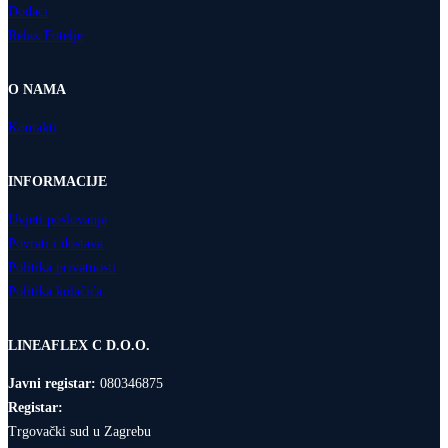
Dodaci
Relax Fotelje
O NAMA
Kontakti
INFORMACIJE
Uvjeti poslovanja
Povrati i dostava
Politika privatnosti
Politika kolačića
LINEAFLEX C D.O.O.
Javni registar:
080346875
Registar:
Trgovački sud u Zagrebu