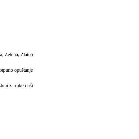
na
,
Zelena
,
Zlatna
otpuno opuštanje
loni za ruke i uši