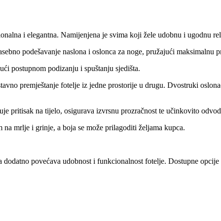
nalna i elegantna. Namijenjena je svima koji žele udobnu i ugodnu rel
ebno podešavanje naslona i oslonca za noge, pružajući maksimalnu pr
jući postupnom podizanju i spuštanju sjedišta.
vno premještanje fotelje iz jedne prostorije u drugu. Dvostruki oslona
pritisak na tijelo, osigurava izvrsnu prozračnost te učinkovito odvodi
 na mrlje i grinje, a boja se može prilagoditi željama kupca.
datno povećava udobnost i funkcionalnost fotelje. Dostupne opcije su li