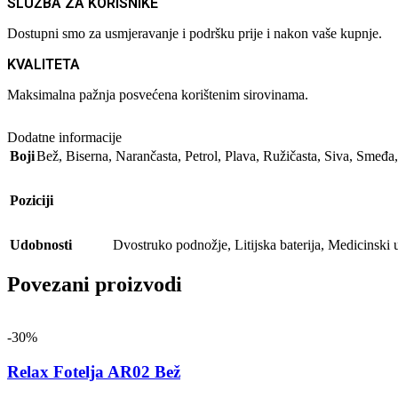
SLUŽBA ZA KORISNIKE
Dostupni smo za usmjeravanje i podršku prije i nakon vaše kupnje.
KVALITETA
Maksimalna pažnja posvećena korištenim sirovinama.
Dodatne informacije
Boji
Bež
,
Biserna
,
Narančasta
,
Petrol
,
Plava
,
Ružičasta
,
Siva
,
Smeđa
Poziciji
Udobnosti
Dvostruko podnožje
,
Litijska baterija
,
Medicinski 
Povezani proizvodi
-30%
Relax Fotelja AR02 Bež