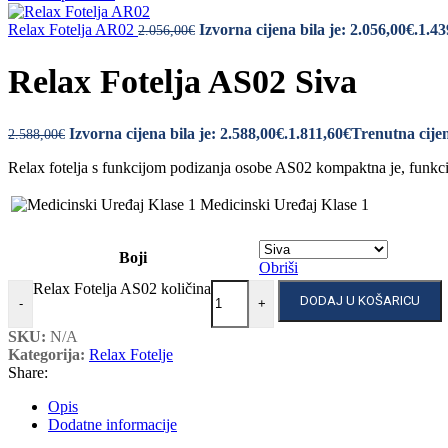
Relax Fotelja AR02
Izvorna cijena bila je: 2.056,00€.
1.43
2.056,00
€
Relax Fotelja AS02 Siva
Izvorna cijena bila je: 2.588,00€.
1.811,60
€
Trenutna cijen
2.588,00
€
Relax fotelja s funkcijom podizanja osobe AS02 kompaktna je, funkcio
Medicinski Uređaj Klase 1
Boji
Obriši
Relax Fotelja AS02 količina
DODAJ U KOŠARICU
-
+
SKU:
N/A
Kategorija:
Relax Fotelje
Share:
Opis
Dodatne informacije