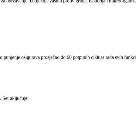
a održavanje. Uključuje zaštitu protiv grinja, bakterija i mikroorganiz
o punjenje osigurava prosječno do 60 potpunih ciklusa rada svih funkci
. Set uključuje: