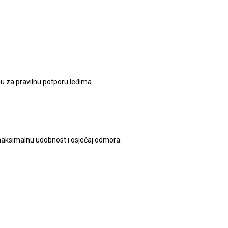
ju za pravilnu potporu leđima.
 maksimalnu udobnost i osjećaj odmora.