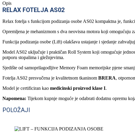
Opis
RELAX FOTELJA AS02
Relax fotelja s funkcijom podizanja osobe AS02 kompaktna je, funkcio
Opremljena je mehanizmom s dva neovisna motora koji omogućuju zas
Funkcija podizanja osobe (Lift) olakšava ustajanje i sjedanje zahvalju
Model AS02 uključuje i praktičan Roll System koji omogućuje jednosta
potporu stopalima i gležnjevima.
Sjedište od samoprilagodljive Memory Foam memorijske pjene smanjuje 
Fotelja AS02 presvučena je kvalitetnom tkaninom
BRERA
, otpornom
Model je certificiran kao
medicinski proizvod klase I
.
Napomena:
Tijekom kupnje moguće je odabrati dodatnu opremu koja do
POLOŽAJI