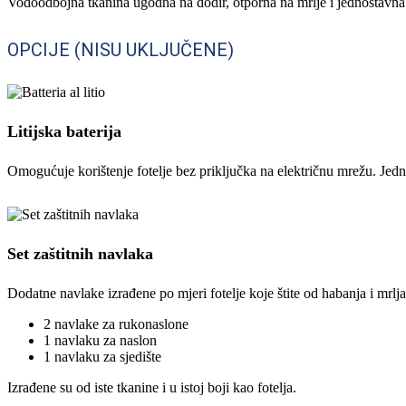
Vodoodbojna tkanina ugodna na dodir, otporna na mrlje i jednostavna z
OPCIJE (NISU UKLJUČENE)
Litijska baterija
Omogućuje korištenje fotelje bez priključka na električnu mrežu. Jedn
Set zaštitnih navlaka
Dodatne navlake izrađene po mjeri fotelje koje štite od habanja i mrlja
2 navlake za rukonaslone
1 navlaku za naslon
1 navlaku za sjedište
Izrađene su od iste tkanine i u istoj boji kao fotelja.