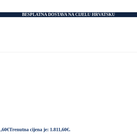
nski Madraci
dnice
 Podnice
BESPLATNA DOSTAVA NA CIJELU HRVATSKU
i Okvir
tromotorom
veti
Drvo
i
rani
nski krevet
aci
e Za Jastuk
e Za Madrace i Podnice
Relax Fotelje
Negorivi Proizvodi
Otporni Madraci
tporni Jastuci
1,60
€
Trenutna cijena je: 1.811,60€.