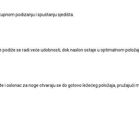
tupnom podizanju i spuštanju sjedišta.
oge podiže se radi veće udobnosti, dok naslon ostaje u optimalnom položa
šte i oslonac za noge otvaraju se do gotovo ležećeg položaja, pružajući