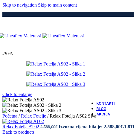
Medici
Skip to navigation
Skip to main content
Po
Drvene
Metaln
S Elek
Kre
Puno 
Iveral
Metaln
Tapeci
-30%
Medici
Dod
Navlak
Navlak
Jastuci
Vatro 
Click to enlarge
Vatro O
KONTAKTI
BLOG
AKCIJA
Početna
/
Relax Fotelje
/
Relax Fotelja AS02 Siva
Relax Fotelja AT02
Izvorna cijena bila je: 2.588,00€.
1.81
2.588,00
€
Back to products