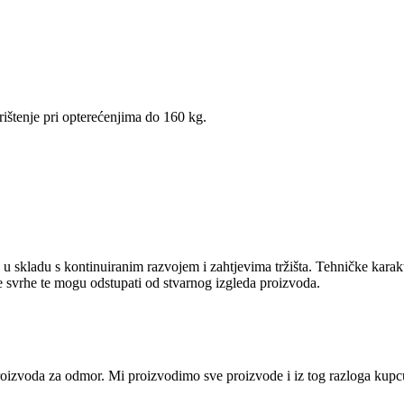
štenje pri opterećenjima do 160 kg.
u skladu s kontinuiranim razvojem i zahtjevima tržišta. Tehničke karak
ne svrhe te mogu odstupati od stvarnog izgleda proizvoda.
i proizvoda za odmor. Mi proizvodimo sve proizvode i iz tog razloga ku