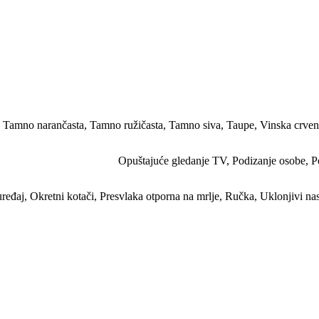
,
Tamno narančasta
,
Tamno ružičasta
,
Tamno siva
,
Taupe
,
Vinska crve
Opuštajuće gledanje TV
,
Podizanje osobe
,
P
uređaj
,
Okretni kotači
,
Presvlaka otporna na mrlje
,
Ručka
,
Uklonjivi nas