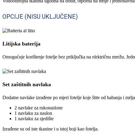
Vodoodbojna tkanina ugodna na dodir, otporna na mrlje i jednostavna z
OPCIJE (NISU UKLJUČENE)
Litijska baterija
Omogućuje korištenje fotelje bez priključka na električnu mrežu. Jedn
Set zaštitnih navlaka
Dodatne navlake izrađene po mjeri fotelje koje štite od habanja i mrlja
2 navlake za rukonaslone
1 navlaku za naslon
1 navlaku za sjedište
Izrađene su od iste tkanine i u istoj boji kao fotelja.