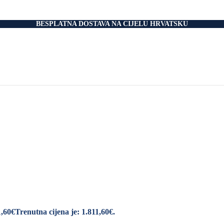
nski Madraci
dnice
 Podnice
BESPLATNA DOSTAVA NA CIJELU HRVATSKU
i Okvir
tromotorom
veti
Drvo
i
rani
nski krevet
aci
e Za Jastuk
e Za Madrace i Podnice
Relax Fotelje
Negorivi Proizvodi
Otporni Madraci
tporni Jastuci
1,60
€
Trenutna cijena je: 1.811,60€.