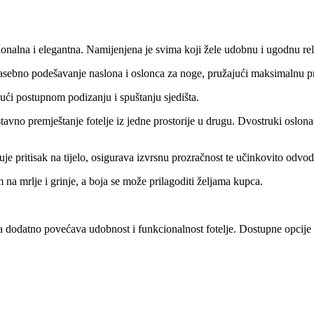
nalna i elegantna. Namijenjena je svima koji žele udobnu i ugodnu rel
ebno podešavanje naslona i oslonca za noge, pružajući maksimalnu pr
jući postupnom podizanju i spuštanju sjedišta.
vno premještanje fotelje iz jedne prostorije u drugu. Dvostruki oslona
pritisak na tijelo, osigurava izvrsnu prozračnost te učinkovito odvodi
 na mrlje i grinje, a boja se može prilagoditi željama kupca.
datno povećava udobnost i funkcionalnost fotelje. Dostupne opcije su li