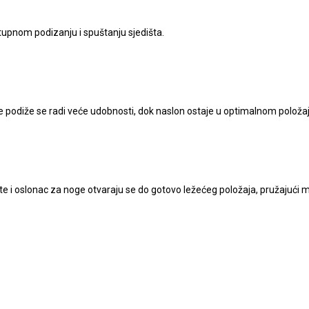
tupnom podizanju i spuštanju sjedišta.
oge podiže se radi veće udobnosti, dok naslon ostaje u optimalnom položa
šte i oslonac za noge otvaraju se do gotovo ležećeg položaja, pružajući