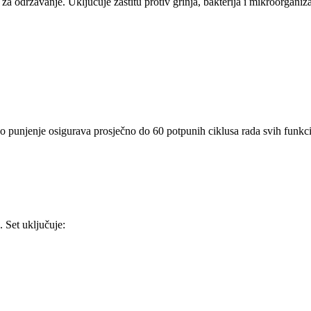
a održavanje. Uključuje zaštitu protiv grinja, bakterija i mikroorganiz
o punjenje osigurava prosječno do 60 potpunih ciklusa rada svih funkci
. Set uključuje: