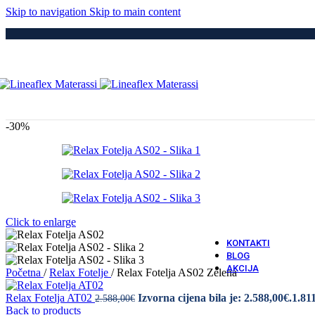
Medici
Skip to navigation
Skip to main content
Po
Drvene
Metaln
S Elek
Kre
Puno 
Iveral
Metaln
Tapeci
-30%
Medici
Dod
Navlak
Navlak
Jastuci
Vatro 
Click to enlarge
Vatro O
KONTAKTI
BLOG
AKCIJA
Početna
/
Relax Fotelje
/
Relax Fotelja AS02 Zelena
Relax Fotelja AT02
Izvorna cijena bila je: 2.588,00€.
1.81
2.588,00
€
Back to products