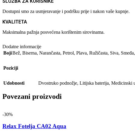
SLUŽBA ZA KORISNIKE
Dostupni smo za usmjeravanje i podršku prije i nakon vaše kupnje.
KVALITETA
Maksimalna pažnja posvećena korištenim sirovinama.
Dodatne informacije
Boji
Bež
,
Biserna
,
Narančasta
,
Petrol
,
Plava
,
Ružičasta
,
Siva
,
Smeđa
Poziciji
Udobnosti
Dvostruko podnožje
,
Litijska baterija
,
Medicinski 
Povezani proizvodi
-30%
Relax Fotelja CA02 Aqua