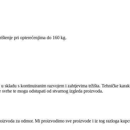
štenje pri opterećenjima do 160 kg.
u skladu s kontinuiranim razvojem i zahtjevima tržišta. Tehničke karak
ne svrhe te mogu odstupati od stvarnog izgleda proizvoda.
i proizvoda za odmor. Mi proizvodimo sve proizvode i iz tog razloga ku