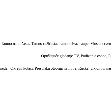
,
Tamno narančasta
,
Tamno ružičasta
,
Tamno siva
,
Taupe
,
Vinska crve
Opuštajuće gledanje TV
,
Podizanje osobe
,
P
uređaj
,
Okretni kotači
,
Presvlaka otporna na mrlje
,
Ručka
,
Uklonjivi nas