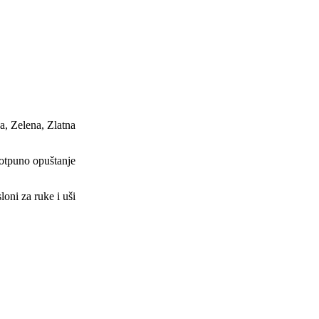
na
,
Zelena
,
Zlatna
otpuno opuštanje
loni za ruke i uši