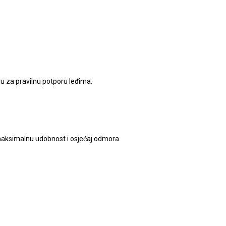
ju za pravilnu potporu leđima.
 maksimalnu udobnost i osjećaj odmora.