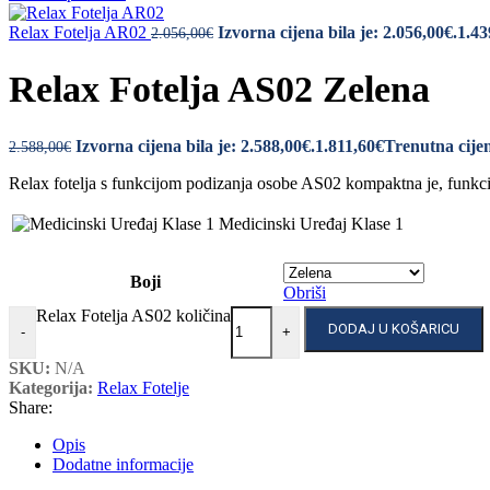
Relax Fotelja AR02
Izvorna cijena bila je: 2.056,00€.
1.43
2.056,00
€
Relax Fotelja AS02 Zelena
Izvorna cijena bila je: 2.588,00€.
1.811,60
€
Trenutna cijen
2.588,00
€
Relax fotelja s funkcijom podizanja osobe AS02 kompaktna je, funkcio
Medicinski Uređaj Klase 1
Boji
Obriši
Relax Fotelja AS02 količina
DODAJ U KOŠARICU
-
+
SKU:
N/A
Kategorija:
Relax Fotelje
Share:
Opis
Dodatne informacije