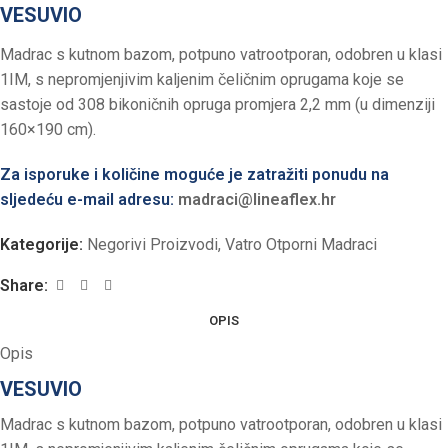
VESUVIO
Madrac s kutnom bazom, potpuno vatrootporan, odobren u klasi
1IM, s nepromjenjivim kaljenim čeličnim oprugama koje se
sastoje od 308 bikoničnih opruga promjera 2,2 mm (u dimenziji
160×190 cm).
Za isporuke i količine moguće je zatražiti ponudu na
sljedeću e-mail adresu:
madraci@lineaflex.hr
Kategorije:
Negorivi Proizvodi
,
Vatro Otporni Madraci
Share:
OPIS
Opis
VESUVIO
Madrac s kutnom bazom, potpuno vatrootporan, odobren u klasi