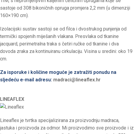
1IM, s nepromjenjivim kaljenim čeličnim oprugama koje se
sastoje od 308 bikoničnih opruga promjera 2,2 mm (u dimenziji
160×190 cm).
Izolacijski sustav sastoji se od filca i dvostrukog punjenja od
termički spojenih miješanih vlakana. Presvlaka od tkanine
jacquard, perimetralna traka s četiri ručke od tkanine i dva
dovoda zraka za kontinuiranu cirkulaciju. Visina u sredini: oko 19
cm.
Za isporuke i količine moguće je zatražiti ponudu na
sljedeću e-mail adresu:
madraci@lineaflex.hr
LINEAFLEX
Lineaflex je tvrtka specijalizirana za proizvodnju madraca,
jastuka i proizvoda za odmor. Mi proizvodimo sve proizvode i iz