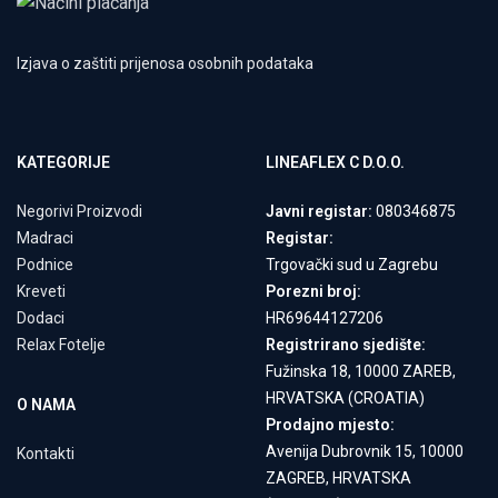
Izjava o zaštiti prijenosa osobnih podataka
KATEGORIJE
LINEAFLEX C D.O.O.
Negorivi Proizvodi
Javni registar:
080346875
Madraci
Registar:
Podnice
Trgovački sud u Zagrebu
Kreveti
Porezni broj:
Dodaci
HR69644127206
Relax Fotelje
Registrirano sjedište:
Fužinska 18, 10000 ZAREB,
HRVATSKA (CROATIA)
O NAMA
Prodajno mjesto:
Avenija Dubrovnik 15, 10000
Kontakti
ZAGREB, HRVATSKA