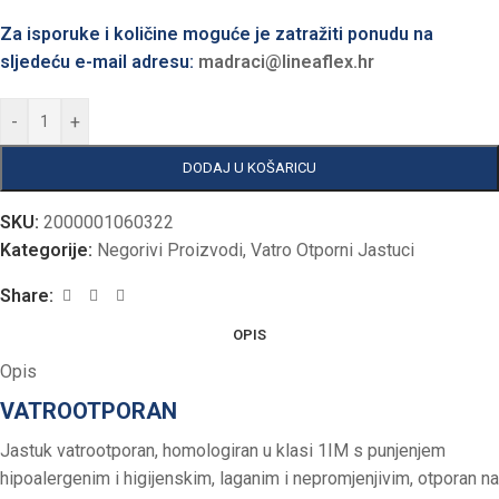
Za isporuke i količine moguće je zatražiti ponudu na
sljedeću e-mail adresu:
madraci@lineaflex.hr
-
+
DODAJ U KOŠARICU
SKU:
2000001060322
Kategorije:
Negorivi Proizvodi
,
Vatro Otporni Jastuci
Share:
OPIS
Opis
VATROOTPORAN
Jastuk vatrootporan, homologiran u klasi 1IM s punjenjem
hipoalergenim i higijenskim, laganim i nepromjenjivim, otporan na