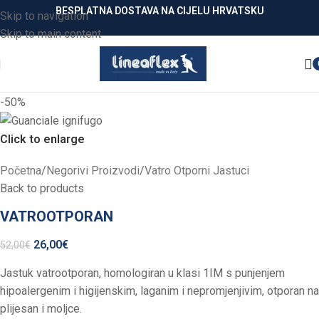
BESPLATNA DOSTAVA NA CIJELU HRVATSKU
Skip to navigation
Skip to main content
-50%
Click to enlarge
Početna
/
Negorivi Proizvodi
/
Vatro Otporni Jastuci
Back to products
VATROOTPORAN
26,00
€
52,00
€
Jastuk vatrootporan, homologiran u klasi 1IM s punjenjem
hipoalergenim i higijenskim, laganim i nepromjenjivim, otporan na
plijesan i moljce.