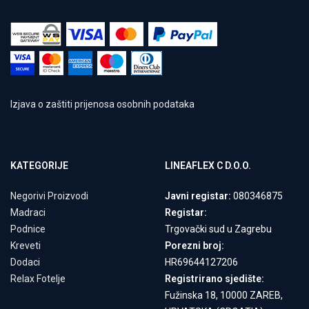
Izjava o zaštiti prijenosa osobnih podataka
KATEGORIJE
LINEAFLEX C D.O.O.
Negorivi Proizvodi
Javni registar:
080346875
Madraci
Registar:
Podnice
Trgovački sud u Zagrebu
Kreveti
Porezni broj:
Dodaci
HR69644127206
Relax Fotelje
Registrirano sjedište:
Fužinska 18, 10000 ZAREB,