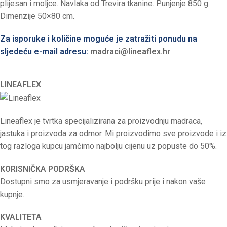
plijesan i moljce. Navlaka od Trevira tkanine. Punjenje 850 g.
Dimenzije 50×80 cm.
Za isporuke i količine moguće je zatražiti ponudu na
sljedeću e-mail adresu:
madraci@lineaflex.hr
LINEAFLEX
Lineaflex je tvrtka specijalizirana za proizvodnju madraca,
jastuka i proizvoda za odmor. Mi proizvodimo sve proizvode i iz
tog razloga kupcu jamčimo najbolju cijenu uz popuste do 50%.
KORISNIČKA PODRŠKA
Dostupni smo za usmjeravanje i podršku prije i nakon vaše
kupnje.
KVALITETA