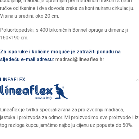
udubljenja, madrac je opremljen perimetralnom trakom s četiri
ručke od tkanine i dva dovoda zraka za kontinuiranu cirkulaciju.
Visina u sredini: oko 20 cm.
Poluortopedski, s 400 bikoničnih Bonnel opruga u dimenziji
160×190 cm.
Za isporuke i količine moguće je zatražiti ponudu na
sljedeću e-mail adresu:
madraci@lineaflex.hr
LINEAFLEX
Lineaflex je tvrtka specijalizirana za proizvodnju madraca,
jastuka i proizvoda za odmor. Mi proizvodimo sve proizvode i iz
tog razloga kupcu jamčimo najbolju cijenu uz popuste do 50%.