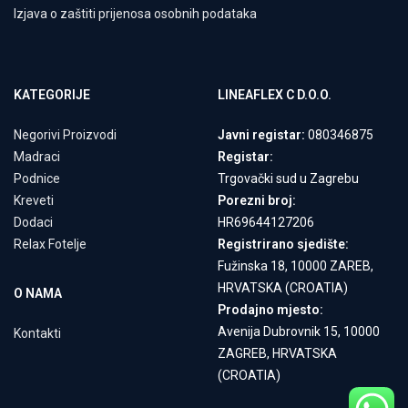
Izjava o zaštiti prijenosa osobnih podataka
KATEGORIJE
LINEAFLEX C D.O.O.
Negorivi Proizvodi
Javni registar:
080346875
Madraci
Registar:
Podnice
Trgovački sud u Zagrebu
Kreveti
Porezni broj:
Dodaci
HR69644127206
Relax Fotelje
Registrirano sjedište:
Fužinska 18, 10000 ZAREB,
HRVATSKA (CROATIA)
O NAMA
Prodajno mjesto:
Avenija Dubrovnik 15, 10000
Kontakti
ZAGREB, HRVATSKA
(CROATIA)