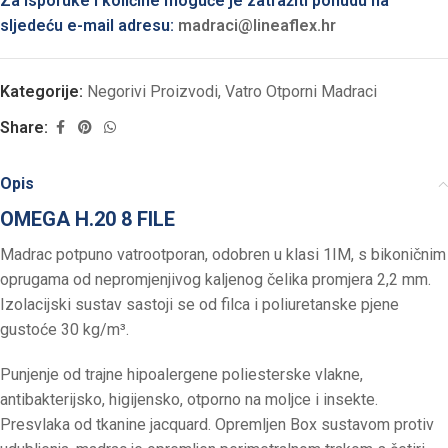
Za isporuke i količine moguće je zatražiti ponudu na
sljedeću e-mail adresu:
madraci@lineaflex.hr
Kategorije:
Negorivi Proizvodi
,
Vatro Otporni Madraci
Share:
Opis
OMEGA H.20 8 FILE
Madrac potpuno vatrootporan, odobren u klasi 1IM, s bikoničnim
oprugama od nepromjenjivog kaljenog čelika promjera 2,2 mm.
Izolacijski sustav sastoji se od filca i poliuretanske pjene
gustoće 30 kg/m³.
Punjenje od trajne hipoalergene poliesterske vlakne,
antibakterijsko, higijensko, otporno na moljce i insekte.
Presvlaka od tkanine jacquard. Opremljen Box sustavom protiv