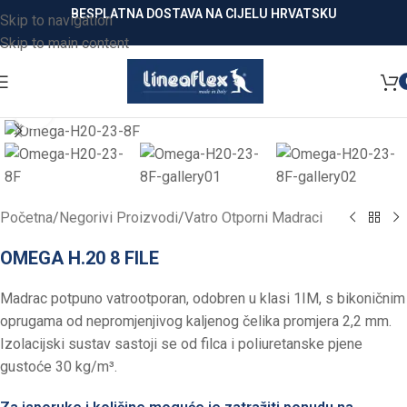
BESPLATNA DOSTAVA NA CIJELU HRVATSKU
Skip to navigation
Skip to main content
Click to enlarge
Početna
/
Negorivi Proizvodi
/
Vatro Otporni Madraci
OMEGA H.20 8 FILE
Madrac potpuno vatrootporan, odobren u klasi 1IM, s bikoničnim
oprugama od nepromjenjivog kaljenog čelika promjera 2,2 mm.
Izolacijski sustav sastoji se od filca i poliuretanske pjene
gustoće 30 kg/m³.