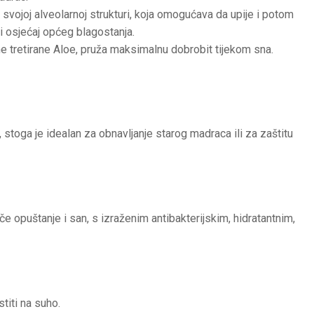
svojoj alveolarnoj strukturi, koja omogućava da upije i potom
ući osjećaj općeg blagostanja.
ine tretirane Aloe, pruža maksimalnu dobrobit tijekom sna.
stoga je idealan za obnavljanje starog madraca ili za zaštitu
e opuštanje i san, s izraženim antibakterijskim, hidratantnim,
stiti na suho.