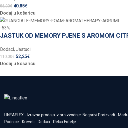
40,85
€
86,00
€
Dodaj u košaricu
-53%
JASTUK OD MEMORY PJENE S AROMOM CIT
Dodaci
,
Jastuci
52,25
€
110,00
€
Dodaj u košaricu
LINEAFLEX - Izravna prodaja iz proizvodnje:
Negorivi Proizvodi
-
Madr
Podnice
-
Kreveti
-
Dodaci
-
Relax Fotelje