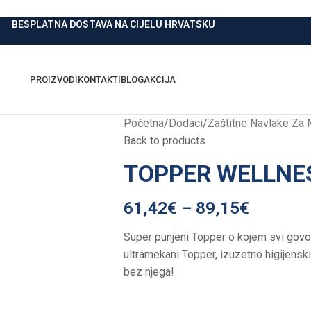
BESPLATNA DOSTAVA NA CIJELU HRVATSKU
PROIZVODI
KONTAKTI
BLOG
AKCIJA
Početna
/
Dodaci
/
Zaštitne Navlake Za 
Back to products
TOPPER WELLNE
61,42
€
–
89,15
€
Super punjeni Topper o kojem svi go
ultramekani Topper, izuzetno higijenski 
bez njega!