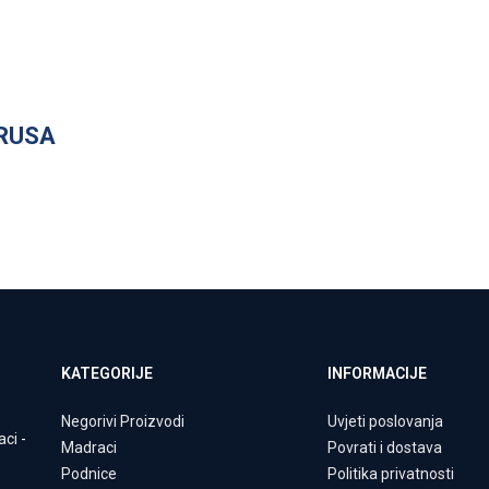
RUSA
KATEGORIJE
INFORMACIJE
Negorivi Proizvodi
Uvjeti poslovanja
aci
-
Madraci
Povrati i dostava
Podnice
Politika privatnosti