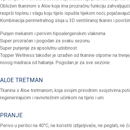
Obložen tkaninom s Aloe koja ima prozračnu funkciju zahvaljujući 
rasprši toplinu i vlagu koju tijelo ispušta tijekom noći, pojačavaj
Kombinacija perimetralnog sloja u 3D ventiliranoj tkanini i površ
Punjen mekanim i perivim hipoalergenskim vlaknima
Super prozračan i pogodan za svaku sezonu
Super punjenje za apsolutnu udobnost
Topper Wellness također je izrađen od tkanine otporne na trenje, 
novog madraca od habanja. Pogodan je za sve sezone.
ALOE TRETMAN
Tkanina s Aloe tretmanom, koja svojim prirodnim svojstvima potič
regenerirajućim i ravnotežnim učinkom na tijelo i um.
PRANJE
Perivo u perilici na 40°C, ne koristiti izbjeljivače, ne peglati, ne či