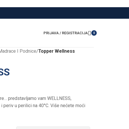
PRIJAVA / REGISTRACIJA
0
Madrace I Podnice
/
Topper Wellness
SS
vore… predstavljamo vam WELLNESS,
i periv u perilici na 40°C. Više nećete moći