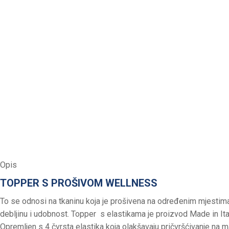
Opis
TOPPER S PROŠIVOM WELLNESS
To se odnosi na tkaninu koja je prošivena na određenim mjestima,
debljinu i udobnost. Topper s elastikama je proizvod Made in Ita
Opremljen s 4 čvrsta elastika koja olakšavaju pričvršćivanje na m