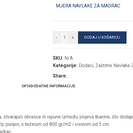
MJERA NAVLAKE ZA MADRAC
-
+
DODAJ U KOŠARICU
SKU:
N/A
Kategorije:
Dodaci
,
Zaštitne Navlake 
Share:
OPIS
DODATNE INFORMACIJE
 stvarajući obrasce ili ispune između slojeva tkanine, što dodaj
ly, punjen, s težinom od 800 gr/m2 i visinom od 5 cm.
adrac.