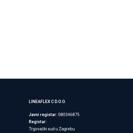
LINEAFLEX C D.O.O.
Javni registar:
080346875
Registar:
Trgovački sud u Zagrebu