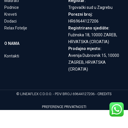
Madraci
Registar:
Podnice
Trgovački sud u Zagrebu
Kreveti
Porezni broj:
Dodaci
HR69644127206
Relax Fotelje
Registrirano sjedište:
Fužinska 18, 10000 ZAREB,
HRVATSKA (CROATIA)
O NAMA
Prodajno mjesto:
Avenija Dubrovnik 15, 10000
Kontakti
ZAGREB, HRVATSKA
(CROATIA)
© LINEAFLEX C D.O.O. - PDV BROJ 69644127206 -
CREDITS
PREFERENCE PRIVATNOSTI