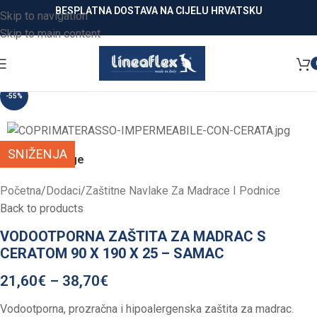
BESPLATNA DOSTAVA NA CIJELU HRVATSKU
Skip to navigation
Skip to main content
-55%
SNIŽENJA
Click to enlarge
Početna
/
Dodaci
/
Zaštitne Navlake Za Madrace I Podnice
Back to products
VODOOTPORNA ZAŠTITA ZA MADRAC S
CERATOM 90 X 190 X 25 – SAMAC
21,60
€
–
38,70
€
Vodootporna, prozračna i hipoalergenska zaštita za madrac.