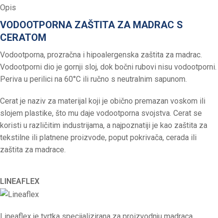
Opis
VODOOTPORNA ZAŠTITA ZA MADRAC S
CERATOM
Vodootporna, prozračna i hipoalergenska zaštita za madrac.
Vodootporni dio je gornji sloj, dok bočni rubovi nisu vodootporni.
Periva u perilici na 60°C ili ručno s neutralnim sapunom.
Cerat je naziv za materijal koji je obično premazan voskom ili
slojem plastike, što mu daje vodootporna svojstva. Cerat se
koristi u različitim industrijama, a najpoznatiji je kao zaštita za
tekstilne ili platnene proizvode, poput pokrivača, cerada ili
zaštita za madrace.
LINEAFLEX
Lineaflex je tvrtka specijalizirana za proizvodnju madraca,