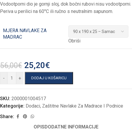
Vodootporni dio je gornji sloj, dok bočni rubovi nisu vodootporni.
Periva u perilici na 60°C ili ručno s neutralnim sapunom.
MJERA NAVLAKE ZA
MADRAC
Obriši
25,20
€
56,00
€
-
+
DODAJ U KOŠARICU
SKU:
2000001004517
Kategorije:
Dodaci
,
Zaštitne Navlake Za Madrace I Podnice
Share:
OPIS
DODATNE INFORMACIJE