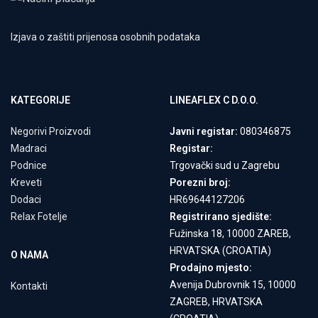
Izjava o zaštiti prijenosa osobnih podataka
KATEGORIJE
LINEAFLEX C D.O.O.
Negorivi Proizvodi
Javni registar:
080346875
Madraci
Registar:
Podnice
Trgovački sud u Zagrebu
Kreveti
Porezni broj:
Dodaci
HR69644127206
Relax Fotelje
Registrirano sjedište:
Fužinska 18, 10000 ZAREB,
HRVATSKA (CROATIA)
O NAMA
Prodajno mjesto:
Avenija Dubrovnik 15, 10000
Kontakti
ZAGREB, HRVATSKA