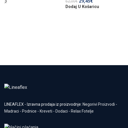
29,45
€
62,00
€
Dodaj U Košaricu
LINEAFLEX - Izravna prodaja iz proizvodnje:
Negorivi Proizvodi
-
Madraci
-
Podnice
-
Kreveti
-
Dodaci
-
Relax Fotelje