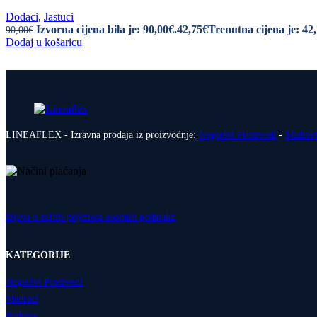
Dodaci
,
Jastuci
Izvorna cijena bila je: 90,00€.
42,75
€
Trenutna cijena je: 42
90,00
€
Dodaj u košaricu
LINEAFLEX - Izravna prodaja iz proizvodnje:
Negorivi Proizvodi
-
Madrac
Izjava o zaštiti prijenosa osobnih podataka
KATEGORIJE
Negorivi Proizvodi
Madraci
Podnice