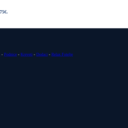
,75€.
i
-
Podnice
-
Kreveti
-
Dodaci
-
Relax Fotelje