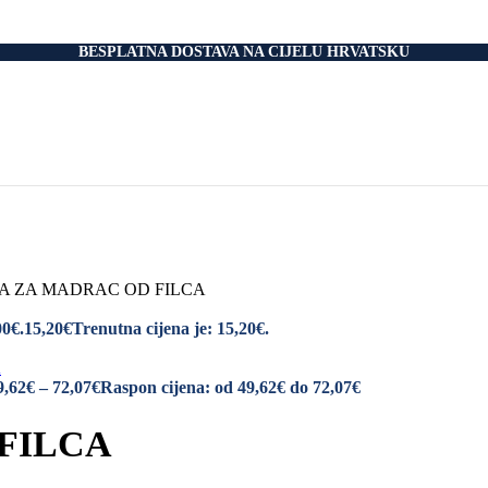
nski Madraci
dnice
 Podnice
BESPLATNA DOSTAVA NA CIJELU HRVATSKU
i Okvir
tromotorom
veti
Drvo
i
rani
nski krevet
aci
e Za Jastuk
e Za Madrace i Podnice
A ZA MADRAC OD FILCA
Relax Fotelje
Negorivi Proizvodi
00€.
15,20
€
Trenutna cijena je: 15,20€.
Otporni Madraci
tporni Jastuci
9,62
€
–
72,07
€
Raspon cijena: od 49,62€ do 72,07€
FILCA