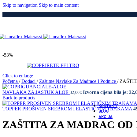
Medici
Skip to navigation
Skip to main content
Po
Drvene
Metaln
S Elek
Kre
Puno 
Iveral
Metaln
Tapeci
-53%
Medici
Dod
Navlak
Navlak
Click to enlarge
Jastuci
Početna
/
Dodaci
/
Zaštitne Navlake Za Madrace I Podnice
/
ZAŠTIT
NAVLAKA ZA JASTUK ALOE
Izvorna cijena bila je: 32,
32,00
€
Vatro 
Back to products
Vatro O
KONTAKTI
TOPPER PROŠIVEN SREBROM I ELASTIČNIM TRAKAMA
4
BLOG
AKCIJA
ZAŠTITA ZA MADRAC OD 