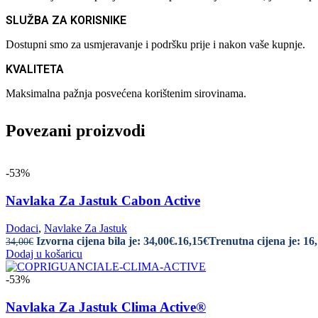
SLUŽBA ZA KORISNIKE
Dostupni smo za usmjeravanje i podršku prije i nakon vaše kupnje.
KVALITETA
Maksimalna pažnja posvećena korištenim sirovinama.
Povezani proizvodi
-53%
Navlaka Za Jastuk Cabon Active
Dodaci
,
Navlake Za Jastuk
Izvorna cijena bila je: 34,00€.
16,15
€
Trenutna cijena je: 16
34,00
€
Dodaj u košaricu
-53%
Navlaka Za Jastuk Clima Active®