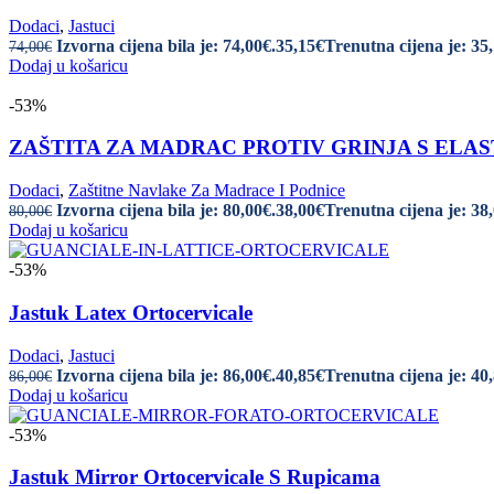
Dodaci
,
Jastuci
Izvorna cijena bila je: 74,00€.
35,15
€
Trenutna cijena je: 35
74,00
€
Dodaj u košaricu
-53%
ZAŠTITA ZA MADRAC PROTIV GRINJA S ELASTIKO
Dodaci
,
Zaštitne Navlake Za Madrace I Podnice
Izvorna cijena bila je: 80,00€.
38,00
€
Trenutna cijena je: 38
80,00
€
Dodaj u košaricu
-53%
Jastuk Latex Ortocervicale
Dodaci
,
Jastuci
Izvorna cijena bila je: 86,00€.
40,85
€
Trenutna cijena je: 40
86,00
€
Dodaj u košaricu
-53%
Jastuk Mirror Ortocervicale S Rupicama