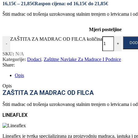
16,15
€
–
21,85
€
Raspon cijena: od 16,15€ do 21,85€
Štiti madrac od trošenja uzrokovanog stalnim trenjem o letvicama i od
Mjeri posteljine
ZAŠTITA ZA MADRAC OD FILCA količina
DOD
-
+
SKU:
N/A
Kategorije:
Dodaci
,
Zaštitne Navlake Za Madrace I Podnice
Share:
Opis
Opis
ZAŠTITA ZA MADRAC OD FILCA
Štiti madrac od trošenja uzrokovanog stalnim trenjem o letvicama i od
LINEAFLEX
Lineaflex je tvrtka specijalizirana za proizvodnju madraca, jastuka 