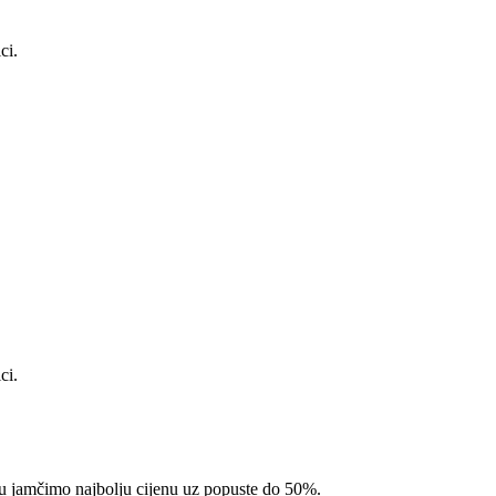
ci.
ci.
pcu jamčimo najbolju cijenu uz popuste do 50%.