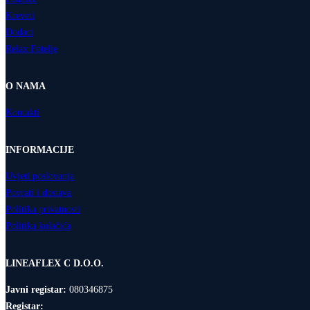
Kreveti
Dodaci
Relax Fotelje
O NAMA
Kontakti
INFORMACIJE
Uvjeti poslovanja
Povrati i dostava
Politika privatnosti
Politika kolačića
LINEAFLEX C D.O.O.
Javni registar:
080346875
Registar: