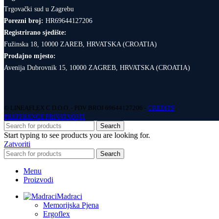
Trgovački sud u Zagrebu
Porezni broj:
HR69644127206
Registrirano sjedište:
Fužinska 18, 10000 ZAREB, HRVATSKA (CROATIA)
Prodajno mjesto:
Avenija Dubrovnik 15, 10000 ZAGREB, HRVATSKA (CROATIA)
© LINEAFLEX C D.O.O. - PDV BROJ 69644127206 -
CREDITS
PREFERENCE PRIVATNOSTI
Search
Start typing to see products you are looking for.
Zatvoriti
Search
Menu
Proizvodi
Madraci
Memorijska Pjena
Ergoflex