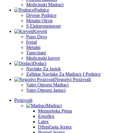
Medicinski Madraci
Podnice
Drvene Podnice
Metalni Okvir
S Elektromotorom
Kreveti
Puno Drvo
Iveral
Metalni
Tapecirani
Medicinski krevet
Dodaci
Navlake Za Jastuk
Zaštitne Navlake Za Madrace I Podnice
Negorivi Proizvodi
Vatro Otporni Madraci
Vatro Otporni Jastuci
Proizvodi
Madraci
Memorijska Pjena
Ergoflex
Latex
Džepičasta Jezgra
Bonnel Jezgra