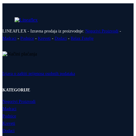
LINEAFLEX - Izravna prodaja iz proizvodnje:
Negorivi Proizvodi
-
Madraci
-
Podnice
-
Kreveti
-
Dodaci
-
Relax Fotelje
Izjava o zaštiti prijenosa osobnih podataka
KATEGORIJE
Negorivi Proizvodi
Madraci
Podnice
Kreveti
Dodaci