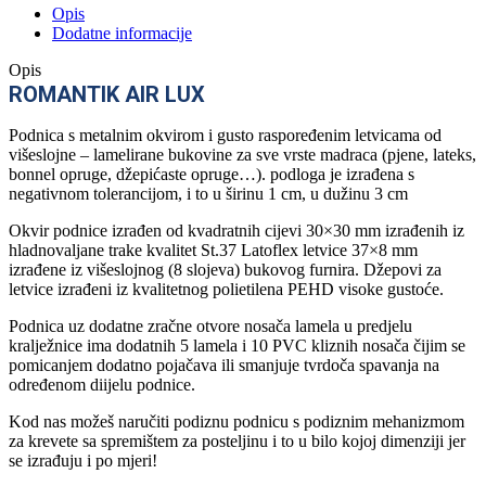
Opis
Dodatne informacije
Opis
ROMANTIK AIR LUX
Podnica s metalnim okvirom i gusto raspoređenim letvicama od
višeslojne – lamelirane bukovine za sve vrste madraca (pjene, lateks,
bonnel opruge, džepićaste opruge…). podloga je izrađena s
negativnom tolerancijom, i to u širinu 1 cm, u dužinu 3 cm
Okvir podnice izrađen od kvadratnih cijevi 30×30 mm izrađenih iz
hladnovaljane trake kvalitet St.37 Latoflex letvice 37×8 mm
izrađene iz višeslojnog (8 slojeva) bukovog furnira. Džepovi za
letvice izrađeni iz kvalitetnog polietilena PEHD visoke gustoće.
Podnica uz dodatne zračne otvore nosača lamela u predjelu
kralježnice ima dodatnih 5 lamela i 10 PVC kliznih nosača čijim se
pomicanjem dodatno pojačava ili smanjuje tvrdoča spavanja na
određenom diijelu podnice.
Kod nas možeš naručiti podiznu podnicu s podiznim mehanizmom
za krevete sa spremištem za posteljinu i to u bilo kojoj dimenziji jer
se izrađuju i po mjeri!