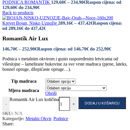
PODNICA ROMANTIK
129,60
€
–
234,90
€
Raspon cijena: od
129,60€ do 234,90€
Back to products
Krevet Bojan, Nisko Uznožje
289,16
€
–
437,42
€
Raspon cijena:
od 289,16€ do 437,42€
Romantik Air Lux
146,70
€
–
252,90
€
Raspon cijena: od 146,70€ do 252,90€
Podnica s metalnim okvirom i gusto raspoređenim letvicama od
višeslojne – lamelirane bukovine za sve vrste madraca (pjene, lateks,
bonnel opruge, džepićaste opruge…).
Tip madraca
Mjera madraca
Obriši
Romantik Air Lux količina
DODAJ U KOŠARICU
-
+
SKU:
N/A
Kategorije:
Metalni Okvir
,
Podnice
Share: