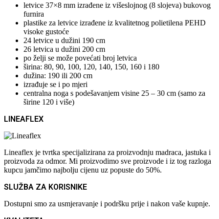
letvice 37×8 mm izrađene iz višeslojnog (8 slojeva) bukovog
furnira
plastike za letvice izrađene iz kvalitetnog polietilena PEHD
visoke gustoće
24 letvice u dužini 190 cm
26 letvica u dužini 200 cm
po želji se može povećati broj letvica
širina: 80, 90, 100, 120, 140, 150, 160 i 180
dužina: 190 ili 200 cm
izrađuje se i po mjeri
centralna noga s podešavanjem visine 25 – 30 cm (samo za
širine 120 i više)
LINEAFLEX
Lineaflex je tvrtka specijalizirana za proizvodnju madraca, jastuka i
proizvoda za odmor. Mi proizvodimo sve proizvode i iz tog razloga
kupcu jamčimo najbolju cijenu uz popuste do 50%.
SLUŽBA ZA KORISNIKE
Dostupni smo za usmjeravanje i podršku prije i nakon vaše kupnje.