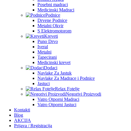
Posebni madraci
Medicinski Madraci
Podnice
Drvene Podnice
Metalni Okvir
S Elektromotorom
Kreveti
Puno Drvo
Iveral
Metalni
Tapecirani
Medicinski krevet
Dodaci
Navlake Za Jastuk
Navlake Za Madrace i Podnice
Jastuci
Relax Fotelje
Negorivi Proizvodi
Vatro Otporni Madraci
Vatro Otporni Jastuci
Kontakti
Blog
AKCIJA
Prijava / Registracija