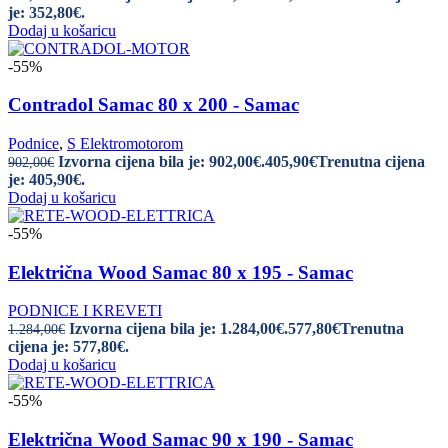
je: 352,80€.
Dodaj u košaricu
-55%
Contradol Samac 80 x 200 - Samac
Podnice
,
S Elektromotorom
Izvorna cijena bila je: 902,00€.
405,90
€
Trenutna cijena
902,00
€
je: 405,90€.
Dodaj u košaricu
-55%
Električna Wood Samac 80 x 195 - Samac
PODNICE I KREVETI
Izvorna cijena bila je: 1.284,00€.
577,80
€
Trenutna
1.284,00
€
cijena je: 577,80€.
Dodaj u košaricu
-55%
Električna Wood Samac 90 x 190 - Samac