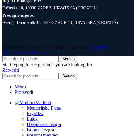
Registrirano sjedište:
Fužinska 18, 10000 ZAREB, HRVATSKA (CROATIA)
Prodajno mjesto:
Avenija Dubrovnik 15, 10000 ZAGREB, HRVATSKA (CROATIA)
© LINEAFLEX C D.O.O. - PDV BROJ 69644127206 -
CREDITS
PREFERENCE PRIVATNOSTI
Search
Start typing to see products you are looking for.
Zatvoriti
Search
Menu
Proizvodi
Madraci
Memorijska Pjena
Ergoflex
Latex
Džepičasta Jezgra
Bonnel Jezgra
Posebni madraci