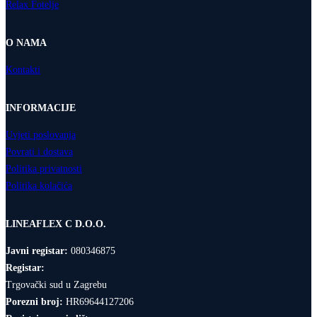
Relax Fotelje
O NAMA
Kontakti
INFORMACIJE
Uvjeti poslovanja
Povrati i dostava
Politika privatnosti
Politika kolačića
LINEAFLEX C D.O.O.
Javni registar:
080346875
Registar:
Trgovački sud u Zagrebu
Porezni broj:
HR69644127206