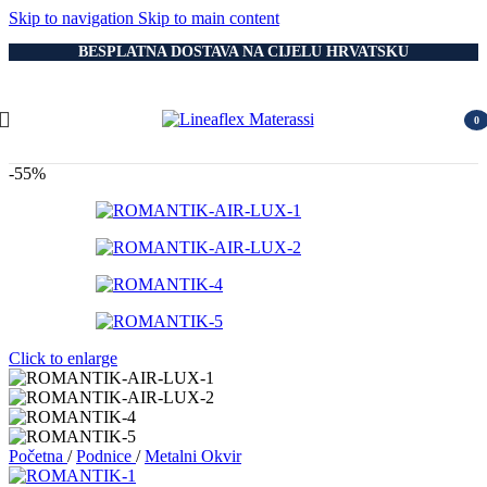
Skip to navigation
Skip to main content
BESPLATNA DOSTAVA NA CIJELU HRVATSKU
0
item
-55%
Click to enlarge
Početna
/
Podnice
/
Metalni Okvir