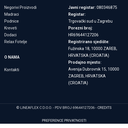
Negorivi Proizvodi
Javni registar:
080346875
Madraci
Registar:
Podnice
Trgovački sud u Zagrebu
Kreveti
Porezni broj:
Dodaci
HR69644127206
Relax Fotelje
Registrirano sjedište:
Fužinska 18, 10000 ZAREB,
HRVATSKA (CROATIA)
O NAMA
Prodajno mjesto:
Avenija Dubrovnik 15, 10000
Kontakti
ZAGREB, HRVATSKA
(CROATIA)
© LINEAFLEX C D.O.O. - PDV BROJ 69644127206 -
CREDITS
PREFERENCE PRIVATNOSTI