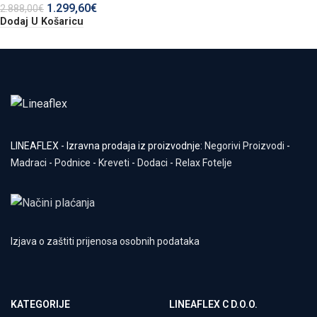
1.299,60
€
2.888,00
€
Dodaj U Košaricu
LINEAFLEX - Izravna prodaja iz proizvodnje:
Negorivi Proizvodi
-
Madraci
-
Podnice
-
Kreveti
-
Dodaci
-
Relax Fotelje
Izjava o zaštiti prijenosa osobnih podataka
KATEGORIJE
LINEAFLEX C D.O.O.