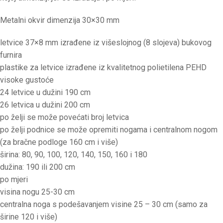
Metalni okvir dimenzija 30×30 mm
letvice 37×8 mm izrađene iz višeslojnog (8 slojeva) bukovog
furnira
plastike za letvice izrađene iz kvalitetnog polietilena PEHD
visoke gustoće
24 letvice u dužini 190 cm
26 letvica u dužini 200 cm
po želji se može povećati broj letvica
po želji podnice se može opremiti nogama i centralnom nogom
(za bračne podloge 160 cm i više)
širina: 80, 90, 100, 120, 140, 150, 160 i 180
dužina: 190 ili 200 cm
po mjeri
visina nogu 25-30 cm
centralna noga s podešavanjem visine 25 – 30 cm (samo za
širine 120 i više)