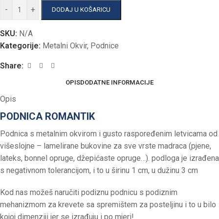
-
+
DODAJ U KOŠARICU
SKU:
N/A
Kategorije:
Metalni Okvir
,
Podnice
Share:
OPIS
DODATNE INFORMACIJE
Opis
PODNICA ROMANTIK
Podnica s metalnim okvirom i gusto raspoređenim letvicama od
višeslojne – lamelirane bukovine za sve vrste madraca (pjene,
lateks, bonnel opruge, džepićaste opruge…). podloga je izrađena
s negativnom tolerancijom, i to u širinu 1 cm, u dužinu 3 cm
Kod nas možeš naručiti podiznu podnicu s podiznim
mehanizmom za krevete sa spremištem za posteljinu i to u bilo
kojoj dimenziji jer se izrađuju i po mjeri!