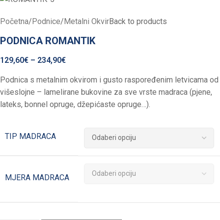
Početna
/
Podnice
/
Metalni Okvir
Back to products
PODNICA ROMANTIK
129,60
€
–
234,90
€
Podnica s metalnim okvirom i gusto raspoređenim letvicama od
višeslojne – lamelirane bukovine za sve vrste madraca (pjene,
lateks, bonnel opruge, džepićaste opruge…).
TIP MADRACA
MJERA MADRACA