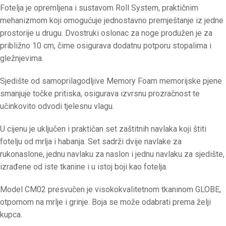
Fotelja je opremljena i sustavom Roll System, praktičnim
mehanizmom koji omogućuje jednostavno premještanje iz jedne
prostorije u drugu. Dvostruki oslonac za noge produžen je za
približno 10 cm, čime osigurava dodatnu potporu stopalima i
gležnjevima.
Sjedište od samoprilagodljive Memory Foam memorijske pjene
smanjuje točke pritiska, osigurava izvrsnu prozračnost te
učinkovito odvodi tjelesnu vlagu.
U cijenu je uključen i praktičan set zaštitnih navlaka koji štiti
fotelju od mrlja i habanja. Set sadrži dvije navlake za
rukonaslone, jednu navlaku za naslon i jednu navlaku za sjedište,
izrađene od iste tkanine i u istoj boji kao fotelja.
Model CM02 presvučen je visokokvalitetnom tkaninom GLOBE,
otpornom na mrlje i grinje. Boja se može odabrati prema želji
kupca.