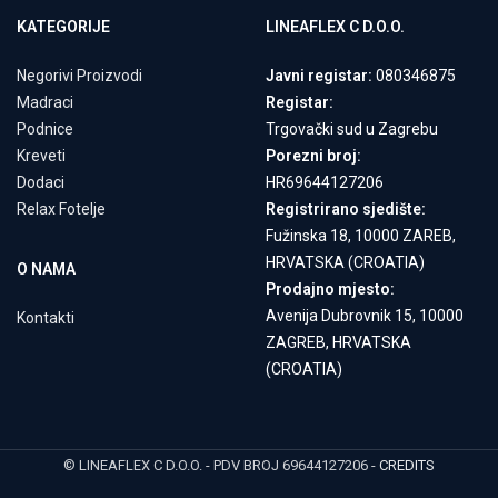
KATEGORIJE
LINEAFLEX C D.O.O.
Negorivi Proizvodi
Javni registar:
080346875
Madraci
Registar:
Podnice
Trgovački sud u Zagrebu
Kreveti
Porezni broj:
Dodaci
HR69644127206
Relax Fotelje
Registrirano sjedište:
Fužinska 18, 10000 ZAREB,
HRVATSKA (CROATIA)
O NAMA
Prodajno mjesto:
Avenija Dubrovnik 15, 10000
Kontakti
ZAGREB, HRVATSKA
(CROATIA)
© LINEAFLEX C D.O.O. - PDV BROJ 69644127206 -
CREDITS