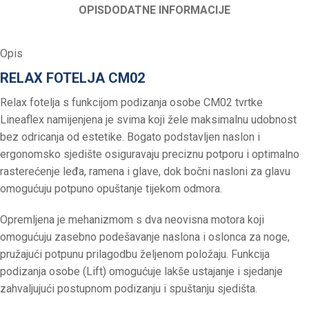
OPIS
DODATNE INFORMACIJE
Opis
RELAX FOTELJA CM02
Relax fotelja s funkcijom podizanja osobe CM02 tvrtke
Lineaflex namijenjena je svima koji žele maksimalnu udobnost
bez odricanja od estetike. Bogato podstavljen naslon i
ergonomsko sjedište osiguravaju preciznu potporu i optimalno
rasterećenje leđa, ramena i glave, dok bočni nasloni za glavu
omogućuju potpuno opuštanje tijekom odmora.
Opremljena je mehanizmom s dva neovisna motora koji
omogućuju zasebno podešavanje naslona i oslonca za noge,
pružajući potpunu prilagodbu željenom položaju. Funkcija
podizanja osobe (Lift) omogućuje lakše ustajanje i sjedanje
zahvaljujući postupnom podizanju i spuštanju sjedišta.