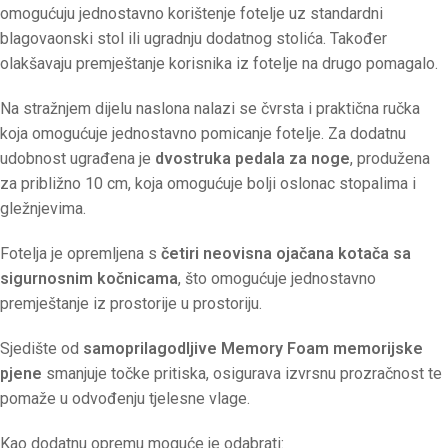
omogućuju jednostavno korištenje fotelje uz standardni
blagovaonski stol ili ugradnju dodatnog stolića. Također
olakšavaju premještanje korisnika iz fotelje na drugo pomagalo.
Na stražnjem dijelu naslona nalazi se čvrsta i praktična ručka
koja omogućuje jednostavno pomicanje fotelje. Za dodatnu
udobnost ugrađena je
dvostruka pedala za noge
, produžena
za približno 10 cm, koja omogućuje bolji oslonac stopalima i
gležnjevima.
Fotelja je opremljena s
četiri neovisna ojačana kotača sa
sigurnosnim kočnicama
, što omogućuje jednostavno
premještanje iz prostorije u prostoriju.
Sjedište od
samoprilagodljive Memory Foam memorijske
pjene
smanjuje točke pritiska, osigurava izvrsnu prozračnost te
pomaže u odvođenju tjelesne vlage.
Kao dodatnu opremu moguće je odabrati: