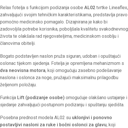
Relax fotelja s funkcijom podizanja osobe
AL02
tvrtke Lineaflex,
zahvaljujući svojim tehničkim karakteristikama, predstavlja pravo
pomoćno medicinsko pomagalo. Dizajnirana je kako bi
zadovoljila potrebe korisnika, poboljšala kvalitetu svakodnevnog
života te olakšala rad njegovateljima, medicinskom osoblju i
članovima obitelji.
Bogato podstavljen naslon pruža siguran, udoban i opuštajući
oslonac tijekom sjedenja. Fotelja je opremljena mehanizmom s
dva neovisna motora
, koji omogućuju zasebno podešavanje
naslona i oslonca za noge, pružajući maksimalnu prilagodbu
željenom položaju.
Funkcija
Lift (podizanje osobe)
omogućuje olakšano ustajanje i
sjedanje zahvaljujući postupnom podizanju i spuštanju sjedišta.
Posebna prednost modela AL02 su
uklonjivi i ponovno
postavljivi nasloni za ruke i bočni oslonci za glavu
, koji