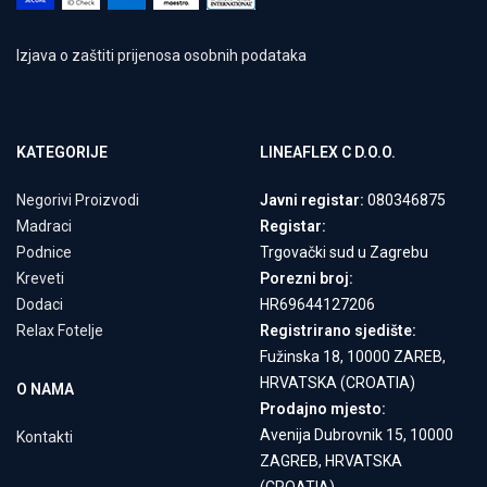
Izjava o zaštiti prijenosa osobnih podataka
KATEGORIJE
LINEAFLEX C D.O.O.
Negorivi Proizvodi
Javni registar:
080346875
Madraci
Registar:
Podnice
Trgovački sud u Zagrebu
Kreveti
Porezni broj:
Dodaci
HR69644127206
Relax Fotelje
Registrirano sjedište:
Fužinska 18, 10000 ZAREB,
HRVATSKA (CROATIA)
O NAMA
Prodajno mjesto:
Avenija Dubrovnik 15, 10000
Kontakti
ZAGREB, HRVATSKA