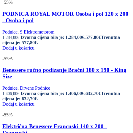
-55%
PODNICA ROYAL MOTOR Osoba i pol 120 x 200
- Osoba i pol
Podnice
,
S Elektromotorom
Izvorna cijena bila je: 1.284,00€.
577,80
€
Trenutna
1.284,00
€
cijena je: 577,80€.
Dodaj u košaricu
-55%
Benessere ručno podizanje Bračni 180 x 190 - King
Size
Podnice
,
Drvene Podnice
Izvorna cijena bila je: 1.406,00€.
632,70
€
Trenutna
1.406,00
€
cijena je: 632,70€.
Dodaj u košaricu
-55%
Električna Benessere Francuski 140 x 200 -
Francuski