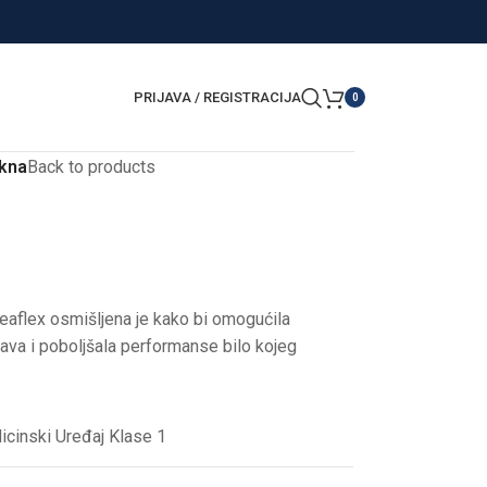
PRIJAVA / REGISTRACIJA
0
kna
Back to products
eaflex osmišljena je kako bi omogućila
va i poboljšala performanse bilo kojeg
cinski Uređaj Klase 1