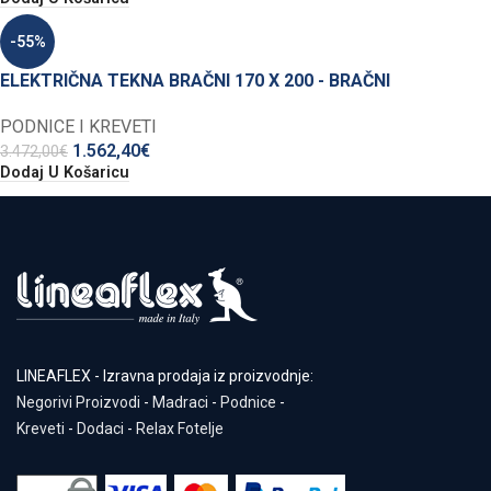
-55%
ELEKTRIČNA TEKNA BRAČNI 170 X 200 - BRAČNI
PODNICE I KREVETI
1.562,40
€
3.472,00
€
Dodaj U Košaricu
LINEAFLEX - Izravna prodaja iz proizvodnje:
Negorivi Proizvodi
-
Madraci
-
Podnice
-
Kreveti
-
Dodaci
-
Relax Fotelje