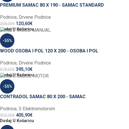
PREMIUM SAMAC 80 X 190 - SAMAC STANDARD
Podnice
,
Drvene Podnice
120,60
€
268,00
€
Dodaj U Košaricu
-55%
WOOD OSOBA I POL 120 X 200 - OSOBA I POL
Podnice
,
Drvene Podnice
395,10
€
878,00
€
Dodaj U Košaricu
-55%
CONTRADOL SAMAC 80 X 200 - SAMAC
Podnice
,
S Elektromotorom
405,90
€
902,00
€
Dodaj U Košaricu