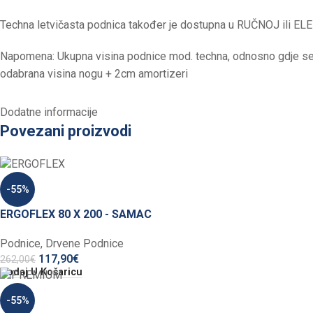
Techna letvičasta podnica također je dostupna u RUČNOJ ili EL
Napomena: Ukupna visina podnice mod. techna, odnosno gdje se 
odabrana visina nogu + 2cm amortizeri
Dodatne informacije
Povezani proizvodi
-55%
ERGOFLEX 80 X 200 - SAMAC
Podnice
,
Drvene Podnice
117,90
€
262,00
€
Dodaj U Košaricu
-55%