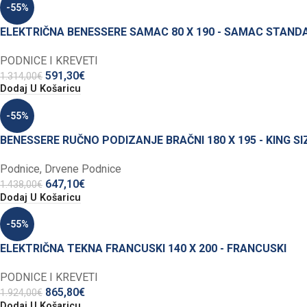
-55%
ELEKTRIČNA BENESSERE SAMAC 80 X 190 - SAMAC STAND
PODNICE I KREVETI
591,30
€
1.314,00
€
Dodaj U Košaricu
-55%
BENESSERE RUČNO PODIZANJE BRAČNI 180 X 195 - KING SI
Podnice
,
Drvene Podnice
647,10
€
1.438,00
€
Dodaj U Košaricu
-55%
ELEKTRIČNA TEKNA FRANCUSKI 140 X 200 - FRANCUSKI
PODNICE I KREVETI
865,80
€
1.924,00
€
Dodaj U Košaricu