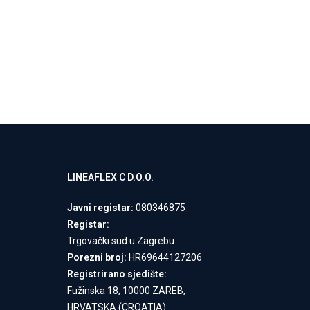
LINEAFLEX C D.O.O.
Javni registar:
080346875
Registar:
Trgovački sud u Zagrebu
Porezni broj:
HR69644127206
Registrirano sjedište:
Fužinska 18, 10000 ZAREB,
HRVATSKA (CROATIA)