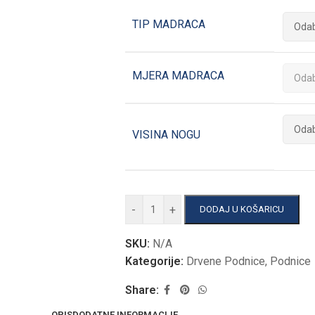
TIP MADRACA
MJERA MADRACA
VISINA NOGU
-
+
DODAJ U KOŠARICU
SKU:
N/A
Kategorije:
Drvene Podnice
,
Podnice
Share:
OPIS
DODATNE INFORMACIJE