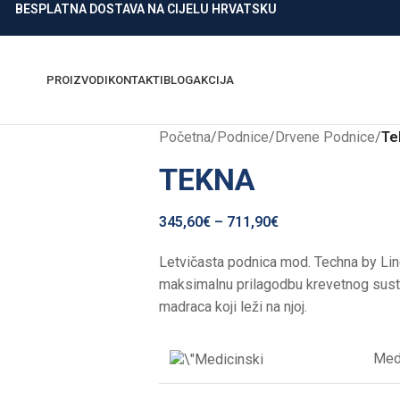
BESPLATNA DOSTAVA NA CIJELU HRVATSKU
PROIZVODI
KONTAKTI
BLOG
AKCIJA
Početna
/
Podnice
/
Drvene Podnice
/
Te
TEKNA
345,60
€
–
711,90
€
Letvičasta podnica mod. Techna by Lin
maksimalnu prilagodbu krevetnog susta
madraca koji leži na njoj.
Medi