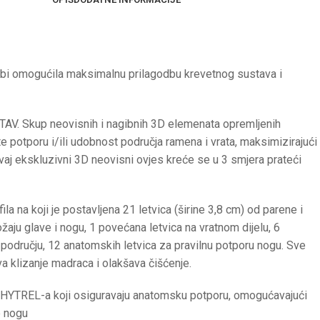
 bi omogućila maksimalnu prilagodbu krevetnog sustava i
AV. Skup neovisnih i nagibnih 3D elemenata opremljenih
 potporu i/ili udobnost područja ramena i vrata, maksimizirajući
vaj ekskluzivni 3D neovisni ovjes kreće se u 3 smjera prateći
 na koji je postavljena 21 letvica (širine 3,8 cm) od parene i
aju glave i nogu, 1 povećana letvica na vratnom dijelu, 6
 području, 12 anatomskih letvica za pravilnu potporu nogu. Sve
 klizanje madraca i olakšava čišćenje.
 HYTREL-a koji osiguravaju anatomsku potporu, omogućavajući
e nogu