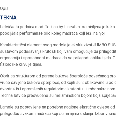
Opis
TEKNA
Letvičasta podnica mod. Techna by Lineaflex osmišljena je kako
poboljšala performanse bilo kojeg madraca koji leži na njoj.
Karakteristični element ovog modela je ekskluzivni JUMBO SUST
sustavom podešavanja krutosti koji vam omogućuje da prilagodite
ergonomiju i sposobnost madraca da se prilagodi obliku tijela. O
fiziološke krivulje tijela.
Okvir sa strukturom od parene bukove šperploče povećanog profila
vruće savijene bukove šperploče, od kojih su 2 oblikovane u polož
dvostrukih i opremljenih regulatorima krutosti u lumbosakralnom
Techna letvice presvučene su melaminskom bojom koja sprječava
Lamele su postavljene na posebne nagibne elastične ovjese od
prilagodbu svakom madracu koji se na njima oslanja. Izbor visin