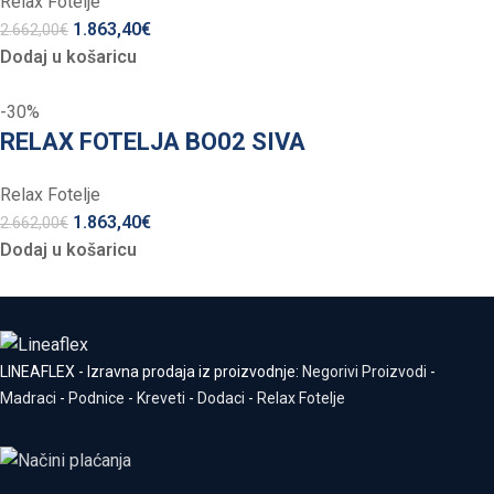
Relax Fotelje
1.863,40
€
2.662,00
€
Dodaj u košaricu
-30%
RELAX FOTELJA BO02 SIVA
Relax Fotelje
1.863,40
€
2.662,00
€
Dodaj u košaricu
LINEAFLEX - Izravna prodaja iz proizvodnje:
Negorivi Proizvodi
-
Madraci
-
Podnice
-
Kreveti
-
Dodaci
-
Relax Fotelje