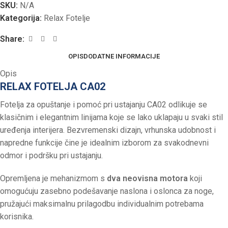
SKU:
N/A
Kategorija:
Relax Fotelje
Share:
OPIS
DODATNE INFORMACIJE
Opis
RELAX FOTELJA CA02
Fotelja za opuštanje i pomoć pri ustajanju CA02 odlikuje se
klasičnim i elegantnim linijama koje se lako uklapaju u svaki stil
uređenja interijera. Bezvremenski dizajn, vrhunska udobnost i
napredne funkcije čine je idealnim izborom za svakodnevni
odmor i podršku pri ustajanju.
Opremljena je mehanizmom s
dva neovisna motora
koji
omogućuju zasebno podešavanje naslona i oslonca za noge,
pružajući maksimalnu prilagodbu individualnim potrebama
korisnika.