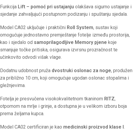
Funkcija
Lift – pomoć pri ustajanju
olakšava sigurno ustajanje i
sjedanje zahvaljujući postupnom podizanju i spuštanju sjedala.
Model CA02 uključuje i praktični
Roll System
, sustav koji
omogućuje jednostavno premještanje fotelje između prostorija,
kao i sjedalo od
samoprilagodljive Memory pjene
koje
smanjuje točke pritiska, osigurava izvrsnu prozračnost te
učinkovito odvodi višak vlage.
Dodatnu udobnost pruža
dvostruki oslonac za noge
, produžen
za približno 10 cm, koji omogućuje ugodan oslonac stopalima i
gležnjevima.
Fotelja je presvučena visokokvalitetnom tkaninom
RITZ
,
otpornom na mrlje i grinje, a dostupna je u velikom izboru boja
prema željama kupca.
Model CA02 certificiran je kao
medicinski proizvod klase I
.