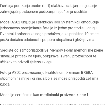
Funkcija podizanja osobe (Lift) olakšava ustajanje i sjedanje
zahvaljujući postupnom podizanju i spuštanju sjedišta.
Model AS02 uključuje i praktičan Roll System koji omogućuje
jednostavno premještanje fotelje iz jedne prostorije u drugu.
Dvostruki oslonac za noge produžen je za približno 10 cm te
pruža dodatnu udobnost i potporu stopalima i gležnjevima.
Sjedište od samoprilagodljive Memory Foam memorijske pjene
smanjuje pritisak na tijelo, osigurava izvrsnu prozračnost te
učinkovito odvodi tjelesnu vlagu.
Fotelja AS02 presvučena je kvalitetnom tkaninom
BRERA
,
otpornom na mrlje i grinje, a boja se može prilagoditi željama
kupca.
Model je certificiran kao
medicinski proizvod klase I
.