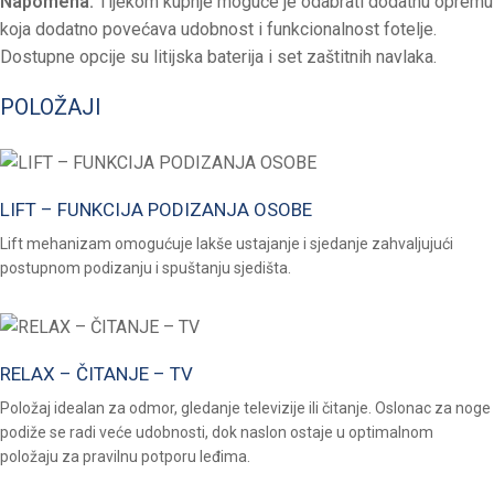
Napomena:
Tijekom kupnje moguće je odabrati dodatnu opremu
koja dodatno povećava udobnost i funkcionalnost fotelje.
Dostupne opcije su litijska baterija i set zaštitnih navlaka.
POLOŽAJI
LIFT – FUNKCIJA PODIZANJA OSOBE
Lift mehanizam omogućuje lakše ustajanje i sjedanje zahvaljujući
postupnom podizanju i spuštanju sjedišta.
RELAX – ČITANJE – TV
Položaj idealan za odmor, gledanje televizije ili čitanje. Oslonac za noge
podiže se radi veće udobnosti, dok naslon ostaje u optimalnom
položaju za pravilnu potporu leđima.