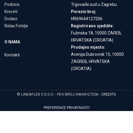
Podnice
Trgovački sud u Zagrebu
Kreveti
Porezni broj:
Dodaci
HR69644127206
Relax Fotelje
Registrirano sjedište:
Fužinska 18, 10000 ZAREB,
HRVATSKA (CROATIA)
O NAMA
Prodajno mjesto:
Avenija Dubrovnik 15, 10000
Kontakti
ZAGREB, HRVATSKA
(CROATIA)
© LINEAFLEX C D.O.O. - PDV BROJ 69644127206 -
CREDITS
PREFERENCE PRIVATNOSTI