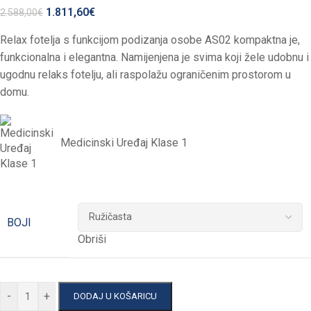
1.811,60
€
2.588,00
€
Relax fotelja s funkcijom podizanja osobe AS02 kompaktna je,
funkcionalna i elegantna. Namijenjena je svima koji žele udobnu i
ugodnu relaks fotelju, ali raspolažu ograničenim prostorom u
domu.
Medicinski Uređaj Klase 1
BOJI
Obriši
-
+
DODAJ U KOŠARICU