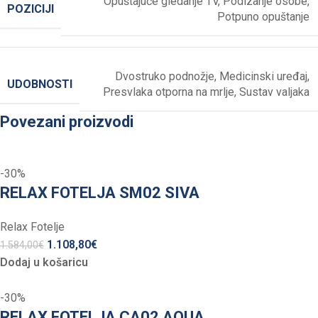
Opuštajuće gledanje TV
,
Podizanje osobe
,
POZICIJI
Potpuno opuštanje
Dvostruko podnožje
,
Medicinski uređaj
,
UDOBNOSTI
Presvlaka otporna na mrlje
,
Sustav valjaka
Povezani proizvodi
-30%
RELAX FOTELJA SM02 SIVA
Relax Fotelje
1.108,80
€
1.584,00
€
Dodaj u košaricu
-30%
RELAX FOTELJA CA02 AQUA