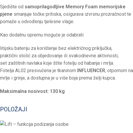
Sjedište od
samoprilagodljive Memory Foam memorijske
pjene
smanjuje točke pritiska, osigurava izvrsnu prozračnost te
pomaže u odvođenju tjelesne vlage.
Kao dodatnu opremu moguće je odabrati:
litijsku bateriju za korištenje bez električnog priključka,
praktični stolić za objedovanje ili svakodnevne aktivnosti,
set zaštitnih navlaka koje štite fotelju od habanja i mrlja.
Fotelja AL02 presvučena je tkaninom
INFLUENCER
, otpornom na
mrlje i grinje, a dostupna je u više boja prema želji kupca.
Maksimalna nosivost: 130 kg
POLOŽAJI