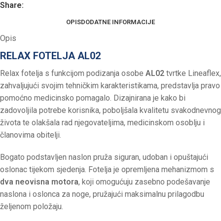
Share:
OPIS
DODATNE INFORMACIJE
Opis
RELAX FOTELJA AL02
Relax fotelja s funkcijom podizanja osobe
AL02
tvrtke Lineaflex,
zahvaljujući svojim tehničkim karakteristikama, predstavlja pravo
pomoćno medicinsko pomagalo. Dizajnirana je kako bi
zadovoljila potrebe korisnika, poboljšala kvalitetu svakodnevnog
života te olakšala rad njegovateljima, medicinskom osoblju i
članovima obitelji.
Bogato podstavljen naslon pruža siguran, udoban i opuštajući
oslonac tijekom sjedenja. Fotelja je opremljena mehanizmom s
dva neovisna motora
, koji omogućuju zasebno podešavanje
naslona i oslonca za noge, pružajući maksimalnu prilagodbu
željenom položaju.