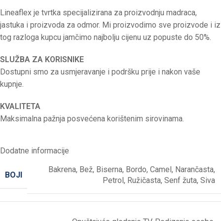
Lineaflex je tvrtka specijalizirana za proizvodnju madraca,
jastuka i proizvoda za odmor. Mi proizvodimo sve proizvode i iz
tog razloga kupcu jamčimo najbolju cijenu uz popuste do 50%.
SLUŽBA ZA KORISNIKE
Dostupni smo za usmjeravanje i podršku prije i nakon vaše
kupnje.
KVALITETA
Maksimalna pažnja posvećena korištenim sirovinama.
Dodatne informacije
Bakrena
,
Bež
,
Biserna
,
Bordo
,
Camel
,
Narančasta
,
BOJI
Petrol
,
Ružičasta
,
Senf žuta
,
Siva