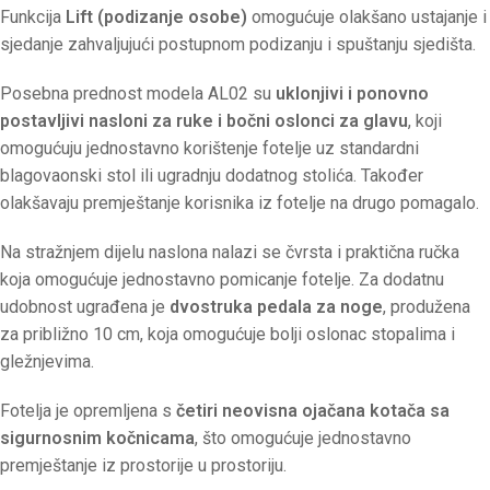
Funkcija
Lift (podizanje osobe)
omogućuje olakšano ustajanje i
sjedanje zahvaljujući postupnom podizanju i spuštanju sjedišta.
Posebna prednost modela AL02 su
uklonjivi i ponovno
postavljivi nasloni za ruke i bočni oslonci za glavu
, koji
omogućuju jednostavno korištenje fotelje uz standardni
blagovaonski stol ili ugradnju dodatnog stolića. Također
olakšavaju premještanje korisnika iz fotelje na drugo pomagalo.
Na stražnjem dijelu naslona nalazi se čvrsta i praktična ručka
koja omogućuje jednostavno pomicanje fotelje. Za dodatnu
udobnost ugrađena je
dvostruka pedala za noge
, produžena
za približno 10 cm, koja omogućuje bolji oslonac stopalima i
gležnjevima.
Fotelja je opremljena s
četiri neovisna ojačana kotača sa
sigurnosnim kočnicama
, što omogućuje jednostavno
premještanje iz prostorije u prostoriju.