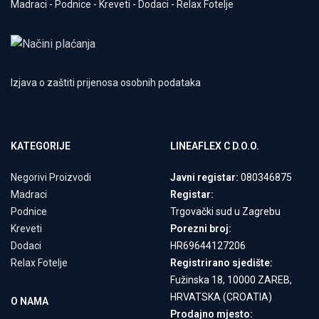
Madraci
-
Podnice
-
Kreveti
-
Dodaci
-
Relax Fotelje
Izjava o zaštiti prijenosa osobnih podataka
KATEGORIJE
LINEAFLEX C D.O.O.
Negorivi Proizvodi
Javni registar:
080346875
Madraci
Registar:
Podnice
Trgovački sud u Zagrebu
Kreveti
Porezni broj:
Dodaci
HR69644127206
Relax Fotelje
Registrirano sjedište:
Fužinska 18, 10000 ZAREB,
HRVATSKA (CROATIA)
O NAMA
Prodajno mjesto: