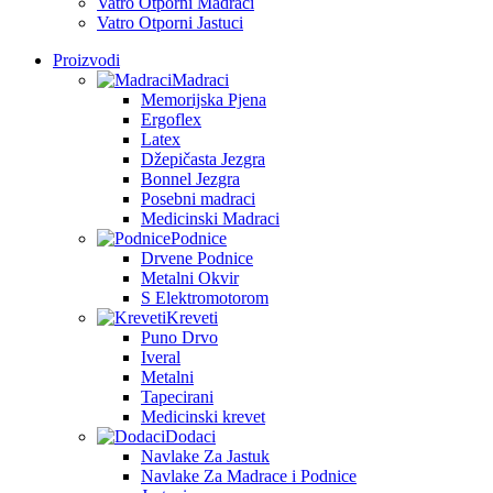
Vatro Otporni Madraci
Vatro Otporni Jastuci
Proizvodi
Madraci
Memorijska Pjena
Ergoflex
Latex
Džepičasta Jezgra
Bonnel Jezgra
Posebni madraci
Medicinski Madraci
Podnice
Drvene Podnice
Metalni Okvir
S Elektromotorom
Kreveti
Puno Drvo
Iveral
Metalni
Tapecirani
Medicinski krevet
Dodaci
Navlake Za Jastuk
Navlake Za Madrace i Podnice