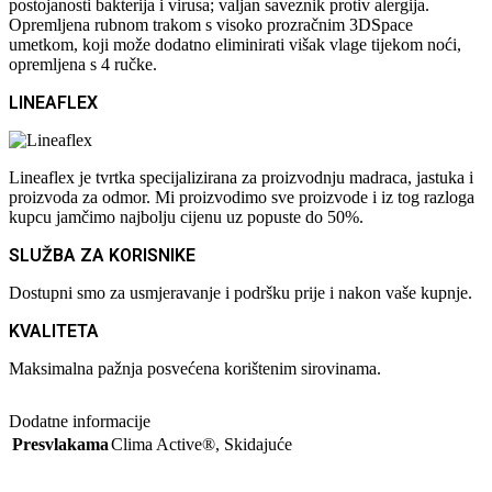
postojanosti bakterija i virusa; valjan saveznik protiv alergija.
Opremljena rubnom trakom s visoko prozračnim 3DSpace
umetkom, koji može dodatno eliminirati višak vlage tijekom noći,
opremljena s 4 ručke.
LINEAFLEX
Lineaflex je tvrtka specijalizirana za proizvodnju madraca, jastuka i
proizvoda za odmor. Mi proizvodimo sve proizvode i iz tog razloga
kupcu jamčimo najbolju cijenu uz popuste do 50%.
SLUŽBA ZA KORISNIKE
Dostupni smo za usmjeravanje i podršku prije i nakon vaše kupnje.
KVALITETA
Maksimalna pažnja posvećena korištenim sirovinama.
Dodatne informacije
Presvlakama
Clima Active®
,
Skidajuće