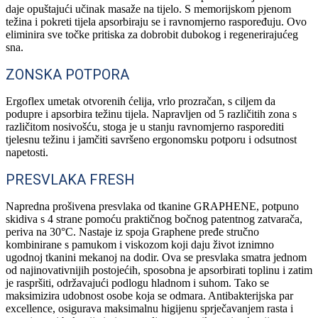
daje opuštajući učinak masaže na tijelo. S memorijskom pjenom
težina i pokreti tijela apsorbiraju se i ravnomjerno raspoređuju. Ovo
eliminira sve točke pritiska za dobrobit dubokog i regenerirajućeg
sna.
ZONSKA POTPORA
Ergoflex umetak otvorenih ćelija, vrlo prozračan, s ciljem da
podupre i apsorbira težinu tijela. Napravljen od 5 različitih zona s
različitom nosivošću, stoga je u stanju ravnomjerno rasporediti
tjelesnu težinu i jamčiti savršeno ergonomsku potporu i odsutnost
napetosti.
PRESVLAKA FRESH
Napredna prošivena presvlaka od tkanine GRAPHENE, potpuno
skidiva s 4 strane pomoću praktičnog bočnog patentnog zatvarača,
periva na 30°C. Nastaje iz spoja Graphene pređe stručno
kombinirane s pamukom i viskozom koji daju život iznimno
ugodnoj tkanini mekanoj na dodir. Ova se presvlaka smatra jednom
od najinovativnijih postojećih, sposobna je apsorbirati toplinu i zatim
je raspršiti, održavajući podlogu hladnom i suhom. Tako se
maksimizira udobnost osobe koja se odmara. Antibakterijska par
excellence, osigurava maksimalnu higijenu sprječavanjem rasta i