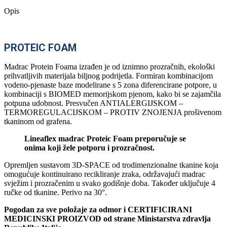
Opis
PROTEIC FOAM
Madrac Protein Foama izrađen je od iznimno prozračnih, ekološki
prihvatljivih materijala biljnog podrijetla. Formiran kombinacijom
vodeno-pjenaste baze modelirane s 5 zona diferencirane potpore, u
kombinaciji s BIOMED memorijskom pjenom, kako bi se zajamčila
potpuna udobnost. Presvučen ANTIALERGIJSKOM –
TERMOREGULACIJSKOM – PROTIV ZNOJENJA prošivenom
tkaninom od grafena.
Lineaflex madrac Proteic Foam preporučuje se
onima koji žele potporu i prozračnost.
Opremljen sustavom 3D-SPACE od trodimenzionalne tkanine koja
omogućuje kontinuirano recikliranje zraka, održavajući madrac
svježim i prozračenim u svako godišnje doba. Također uključuje 4
ručke od tkanine. Perivo na 30°.
Pogodan za sve položaje za odmor i CERTIFICIRANI
MEDICINSKI PROIZVOD od strane Ministarstva zdravlja