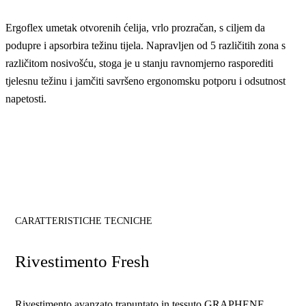
Ergoflex umetak otvorenih ćelija, vrlo prozračan, s ciljem da
podupre i apsorbira težinu tijela. Napravljen od 5 različitih zona s
različitom nosivošću, stoga je u stanju ravnomjerno rasporediti
tjelesnu težinu i jamčiti savršeno ergonomsku potporu i odsutnost
napetosti.
CARATTERISTICHE TECNICHE
Rivestimento Fresh
Rivestimento avanzato trapuntato in tessuto GRAPHENE