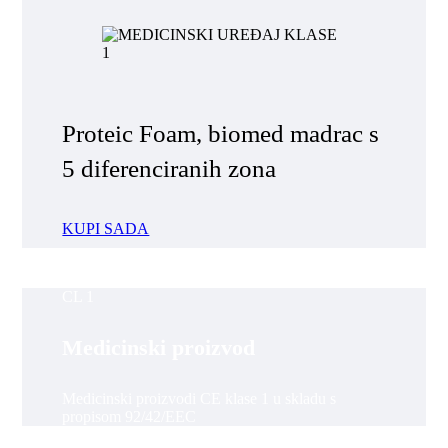
Proteic Foam, biomed madrac s
5 diferenciranih zona
KUPI SADA
CL 1
Medicinski proizvod
Medicinski proizvodi CE klase 1 u skladu s
propisom 92/42/EEC