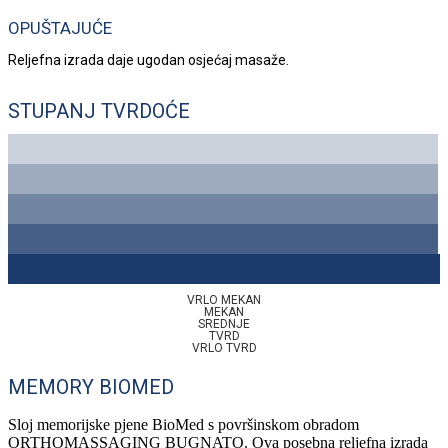
OPUŠTAJUĆE
Reljefna izrada daje ugodan osjećaj masaže.
STUPANJ TVRDOĆE
VRLO MEKAN
MEKAN
SREDNJE
TVRD
VRLO TVRD
MEMORY BIOMED
Sloj memorijske pjene BioMed s površinskom obradom
ORTHOMASSAGING BUGNATO. Ova posebna reljefna izrada