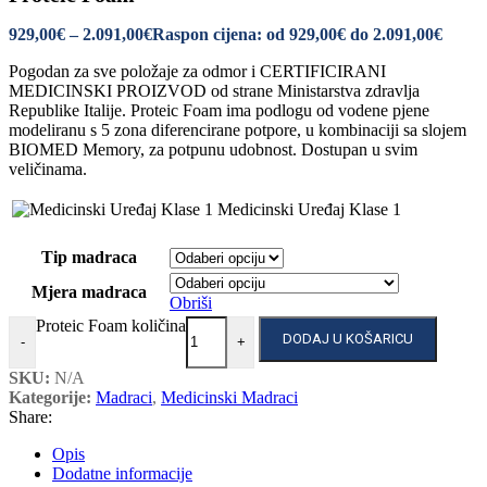
929,00
€
–
2.091,00
€
Raspon cijena: od 929,00€ do 2.091,00€
Pogodan za sve položaje za odmor i CERTIFICIRANI
MEDICINSKI PROIZVOD od strane Ministarstva zdravlja
Republike Italije. Proteic Foam ima podlogu od vodene pjene
modeliranu s 5 zona diferencirane potpore, u kombinaciji sa slojem
BIOMED Memory, za potpunu udobnost. Dostupan u svim
veličinama.
Medicinski Uređaj Klase 1
Tip madraca
Mjera madraca
Obriši
Proteic Foam količina
DODAJ U KOŠARICU
-
+
SKU:
N/A
Kategorije:
Madraci
,
Medicinski Madraci
Share:
Opis
Dodatne informacije