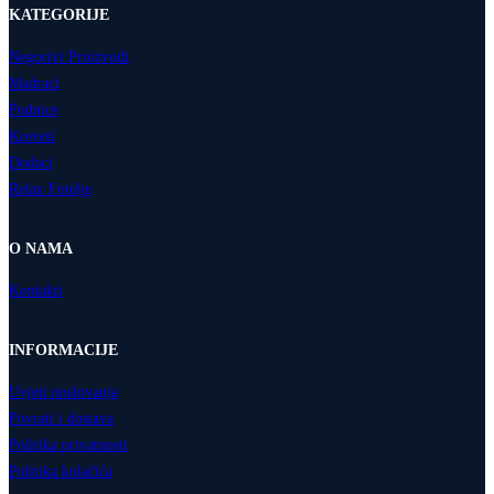
KATEGORIJE
Negorivi Proizvodi
Madraci
Podnice
Kreveti
Dodaci
Relax Fotelje
O NAMA
Kontakti
INFORMACIJE
Uvjeti poslovanja
Povrati i dostava
Politika privatnosti
Politika kolačića