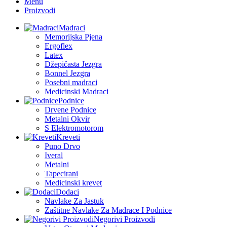
Menu
Proizvodi
Madraci
Memorijska Pjena
Ergoflex
Latex
Džepičasta Jezgra
Bonnel Jezgra
Posebni madraci
Medicinski Madraci
Podnice
Drvene Podnice
Metalni Okvir
S Elektromotorom
Kreveti
Puno Drvo
Iveral
Metalni
Tapecirani
Medicinski krevet
Dodaci
Navlake Za Jastuk
Zaštitne Navlake Za Madrace I Podnice
Negorivi Proizvodi