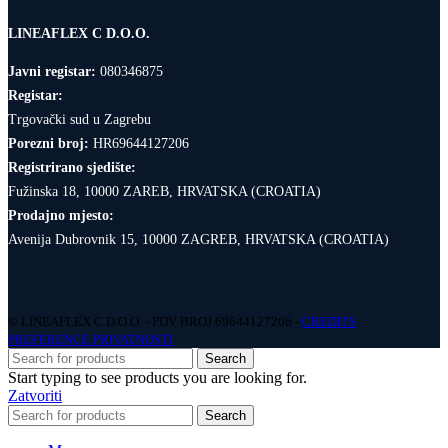
LINEAFLEX C D.O.O.
Javni registar:
080346875
Registar:
Trgovački sud u Zagrebu
Porezni broj:
HR69644127206
Registrirano sjedište:
Fužinska 18, 10000 ZAREB, HRVATSKA (CROATIA)
Prodajno mjesto:
Avenija Dubrovnik 15, 10000 ZAGREB, HRVATSKA (CROATIA)
© LINEAFLEX C D.O.O. - PDV BROJ 69644127206 -
CREDITS
PREFERENCE PRIVATNOSTI
Search
Start typing to see products you are looking for.
Zatvoriti
Search