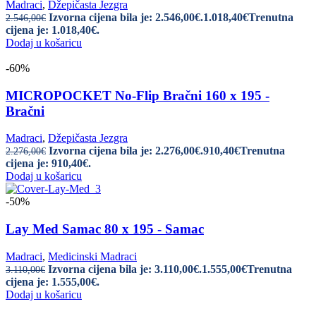
Madraci
,
Džepičasta Jezgra
Izvorna cijena bila je: 2.546,00€.
1.018,40
€
Trenutna
2.546,00
€
cijena je: 1.018,40€.
Dodaj u košaricu
-60%
MICROPOCKET No-Flip Bračni 160 x 195 -
Bračni
Madraci
,
Džepičasta Jezgra
Izvorna cijena bila je: 2.276,00€.
910,40
€
Trenutna
2.276,00
€
cijena je: 910,40€.
Dodaj u košaricu
-50%
Lay Med Samac 80 x 195 - Samac
Madraci
,
Medicinski Madraci
Izvorna cijena bila je: 3.110,00€.
1.555,00
€
Trenutna
3.110,00
€
cijena je: 1.555,00€.
Dodaj u košaricu