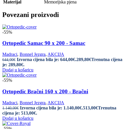
Materijal
Memorijska pjena
Povezani proizvodi
-55%
Ortopedic Samac 90 x 200 - Samac
Madraci
,
Bonnel Jezgra
,
AKCIJA
Izvorna cijena bila je: 644,00€.
289,80
€
Trenutna cijena
644,00
€
je: 289,80€.
Dodaj u košaricu
-55%
Ortopedic Bračni 160 x 200 - Bračni
Madraci
,
Bonnel Jezgra
,
AKCIJA
Izvorna cijena bila je: 1.140,00€.
513,00
€
Trenutna
1.140,00
€
cijena je: 513,00€.
Dodaj u košaricu
-55%