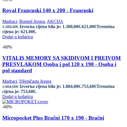
Royal Francuski 140 x 200 - Francuski
Madraci
,
Bonnel Jezgra
,
AKCIJA
Izvorna cijena bila je: 1.380,00€.
621,00
€
Trenutna
1.380,00
€
cijena je: 621,00€.
Dodaj u košaricu
-60%
VITALIS MEMORY SA SKIDIVOM I PREIVOM
PRESVLAKOM Osoba i pol 120 x 190 - Osoba i
pol standard
Madraci
,
Džepičasta Jezgra
Izvorna cijena bila je: 1.884,00€.
753,60
€
Trenutna
1.884,00
€
cijena je: 753,60€.
Dodaj u košaricu
-60%
Micropocket Plus Bračni 170 x 190 - Bračni