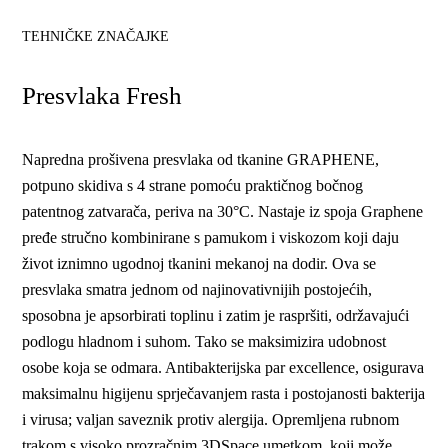
TEHNIČKE ZNAČAJKE
Presvlaka Fresh
Napredna prošivena presvlaka od tkanine GRAPHENE,
potpuno skidiva s 4 strane pomoću praktičnog bočnog
patentnog zatvarača, periva na 30°C. Nastaje iz spoja Graphene
pređe stručno kombinirane s pamukom i viskozom koji daju
život iznimno ugodnoj tkanini mekanoj na dodir. Ova se
presvlaka smatra jednom od najinovativnijih postojećih,
sposobna je apsorbirati toplinu i zatim je raspršiti, održavajući
podlogu hladnom i suhom. Tako se maksimizira udobnost
osobe koja se odmara. Antibakterijska par excellence, osigurava
maksimalnu higijenu sprječavanjem rasta i postojanosti bakterija
i virusa; valjan saveznik protiv alergija. Opremljena rubnom
trakom s visoko prozračnim 3DSpace umetkom, koji može