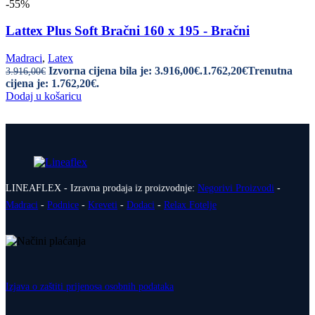
-55%
Lattex Plus Soft Bračni 160 x 195 - Bračni
Madraci
,
Latex
Izvorna cijena bila je: 3.916,00€.
1.762,20
€
Trenutna
3.916,00
€
cijena je: 1.762,20€.
Dodaj u košaricu
LINEAFLEX - Izravna prodaja iz proizvodnje:
Negorivi Proizvodi
-
Madraci
-
Podnice
-
Kreveti
-
Dodaci
-
Relax Fotelje
Izjava o zaštiti prijenosa osobnih podataka