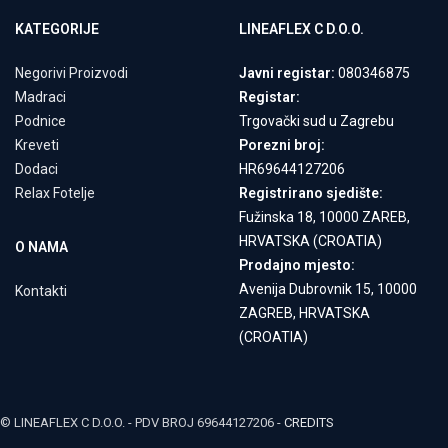
KATEGORIJE
LINEAFLEX C D.O.O.
Negorivi Proizvodi
Javni registar:
080346875
Madraci
Registar:
Podnice
Trgovački sud u Zagrebu
Kreveti
Porezni broj:
Dodaci
HR69644127206
Relax Fotelje
Registrirano sjedište:
Fužinska 18, 10000 ZAREB,
HRVATSKA (CROATIA)
O NAMA
Prodajno mjesto:
Avenija Dubrovnik 15, 10000
Kontakti
ZAGREB, HRVATSKA
(CROATIA)
© LINEAFLEX C D.O.O. - PDV BROJ 69644127206 -
CREDITS