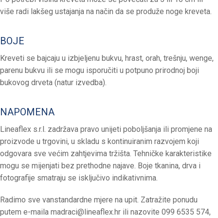
više radi lakšeg ustajanja na način da se produže noge kreveta.
BOJE
Kreveti se bajcaju u izbjeljenu bukvu, hrast, orah, trešnju, wenge,
parenu bukvu ili se mogu isporučiti u potpuno prirodnoj boji
bukovog drveta (natur izvedba).
NAPOMENA
Lineaflex s.r.l. zadržava pravo unijeti poboljšanja ili promjene na
proizvode u trgovini, u skladu s kontinuiranim razvojem koji
odgovara sve većim zahtjevima tržišta. Tehničke karakteristike
mogu se mijenjati bez prethodne najave. Boje tkanina, drva i
fotografije smatraju se isključivo indikativnima.
Radimo sve vanstandardne mjere na upit. Zatražite ponudu
putem e-maila
madraci@lineaflex.hr
ili nazovite 099 6535 574,