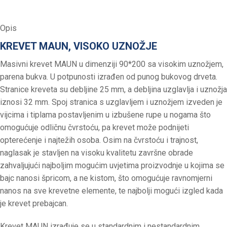
Opis
KREVET MAUN, VISOKO UZNOŽJE
Masivni krevet MAUN u dimenziji 90*200 sa visokim uznožjem,
parena bukva. U potpunosti izrađen od punog bukovog drveta.
Stranice kreveta su debljine 25 mm, a debljina uzglavlja i uznožja
iznosi 32 mm. Spoj stranica s uzglavljem i uznožjem izveden je
vijcima i tiplama postavljenim u izbušene rupe u nogama što
omogućuje odličnu čvrstoću, pa krevet može podnijeti
opterećenje i najtežih osoba. Osim na čvrstoću i trajnost,
naglasak je stavljen na visoku kvalitetu završne obrade
zahvaljujući najboljim mogućim uvjetima proizvodnje u kojima se
bajc nanosi špricom, a ne kistom, što omogućuje ravnomjerni
nanos na sve krevetne elemente, te najbolji mogući izgled kada
je krevet prebajcan.
Krevet MAUN izrađuje se u standardnim i nestandardnim