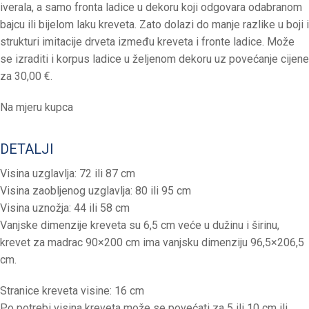
iverala, a samo fronta ladice u dekoru koji odgovara odabranom
bajcu ili bijelom laku kreveta. Zato dolazi do manje razlike u boji i
strukturi imitacije drveta između kreveta i fronte ladice. Može
se izraditi i korpus ladice u željenom dekoru uz povećanje cijene
za 30,00 €.
Na mjeru kupca
DETALJI
Visina uzglavlja: 72 ili 87 cm
Visina zaobljenog uzglavlja: 80 ili 95 cm
Visina uznožja: 44 ili 58 cm
Vanjske dimenzije kreveta su 6,5 cm veće u dužinu i širinu,
krevet za madrac 90×200 cm ima vanjsku dimenziju 96,5×206,5
cm.
Stranice kreveta visine: 16 cm
Po potrebi visina kreveta može se povećati za 5 ili 10 cm ili