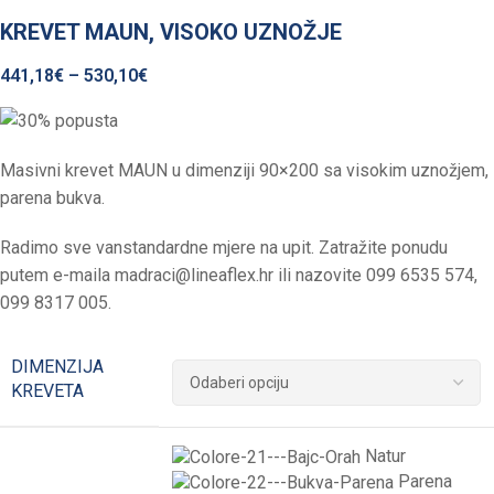
KREVET MAUN, VISOKO UZNOŽJE
441,18
€
–
530,10
€
Masivni krevet MAUN u dimenziji 90×200 sa visokim uznožjem,
parena bukva.
Radimo sve vanstandardne mjere na upit. Zatražite ponudu
putem e-maila
madraci@lineaflex.hr
ili nazovite 099 6535 574,
099 8317 005.
DIMENZIJA
KREVETA
Natur
Parena