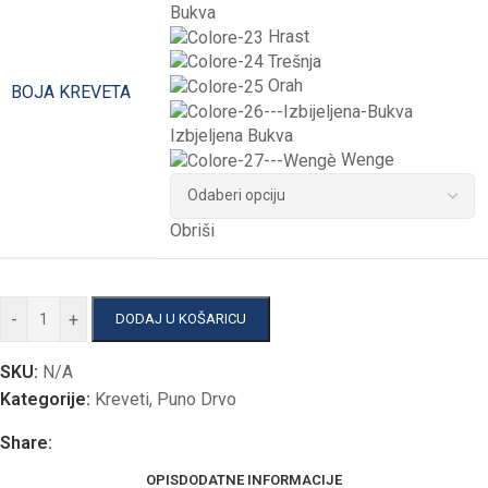
Bukva
Hrast
Trešnja
Orah
BOJA KREVETA
Izbjeljena Bukva
Wenge
Obriši
-
+
DODAJ U KOŠARICU
SKU:
N/A
Kategorije:
Kreveti
,
Puno Drvo
Share:
OPIS
DODATNE INFORMACIJE