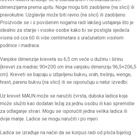
dimenzijama prema upitu. Noge mogu biti zaobljene (na slici) ili
pravokutne. Uzglavlje može biti ravno (na slici) ili zaobljeno.
Proizvode se i s povišenim nogama radi lakšeg ustajanja što je
idealno za starije i visoke osobe kako bi se postigla sjedeća
visina od cca 60 ili više centimetara s uračunatom visinom
podnice i madraca.
Vanjske dimenzije kreveta su 6,5 cm veće u dužinu i širinu
(krevet za madrac 90×200 cm ima vanjsku dimenziju 96,5×206,5
cm). Kreveti se bajcaju u izbjeljenu bukvu, orah, trešnju, wenge,
hrast, parenu bukvu (na slici) ili se isporučuju u natur izvedbi.
Uz krevet MAUN može se naručiti čvrsta, duboka ladica koja
može služiti kao dodatan ležaj za jednu osobu ili kao spremište
za odlaganje stvari. Mogu se isporučiti jedna velika ladica ili
dvije manje. Ladice se mogu naručiti i po mjeri.
Ladica se izrađuje na način da se korpus radi od ploča bijelog