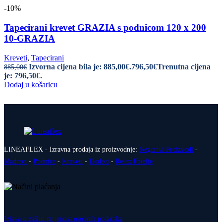
-10%
Tapecirani krevet GRAZIA s podnicom 120 x 200
10-GRAZIA
Kreveti
,
Tapecirani
Izvorna cijena bila je: 885,00€.
796,50
€
Trenutna cijena
885,00
€
je: 796,50€.
Dodaj u košaricu
LINEAFLEX - Izravna prodaja iz proizvodnje:
Negorivi Proizvodi
-
Madraci
-
Podnice
-
Kreveti
-
Dodaci
-
Relax Fotelje
Izjava o zaštiti prijenosa osobnih podataka