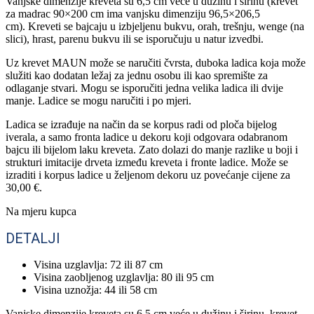
Vanjske dimenzije kreveta su 6,5 cm veće u dužinu i širinu (krevet
za madrac 90×200 cm ima vanjsku dimenziju 96,5×206,5
cm). Kreveti se bajcaju u izbjeljenu bukvu, orah, trešnju, wenge (na
slici), hrast, parenu bukvu ili se isporučuju u natur izvedbi.
Uz krevet MAUN može se naručiti čvrsta, duboka ladica koja može
služiti kao dodatan ležaj za jednu osobu ili kao spremište za
odlaganje stvari. Mogu se isporučiti jedna velika ladica ili dvije
manje. Ladice se mogu naručiti i po mjeri.
Ladica se izrađuje na način da se korpus radi od ploča bijelog
iverala, a samo fronta ladice u dekoru koji odgovara odabranom
bajcu ili bijelom laku kreveta. Zato dolazi do manje razlike u boji i
strukturi imitacije drveta između kreveta i fronte ladice. Može se
izraditi i korpus ladice u željenom dekoru uz povećanje cijene za
30,00 €.
Na mjeru kupca
DETALJI
Visina uzglavlja: 72 ili 87 cm
Visina zaobljenog uzglavlja: 80 ili 95 cm
Visina uznožja: 44 ili 58 cm
Vanjske dimenzije kreveta su 6,5 cm veće u dužinu i širinu, krevet