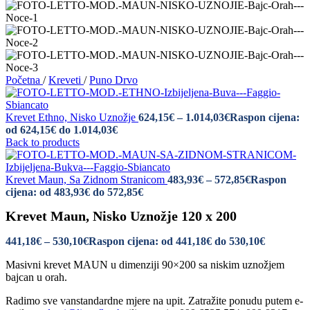
Početna
/
Kreveti
/
Puno Drvo
Krevet Ethno, Nisko Uznožje
624,15
€
–
1.014,03
€
Raspon cijena:
od 624,15€ do 1.014,03€
Back to products
Krevet Maun, Sa Zidnom Stranicom
483,93
€
–
572,85
€
Raspon
cijena: od 483,93€ do 572,85€
Krevet Maun, Nisko Uznožje 120 x 200
441,18
€
–
530,10
€
Raspon cijena: od 441,18€ do 530,10€
Masivni krevet MAUN u dimenziji 90×200 sa niskim uznožjem
bajcan u orah.
Radimo sve vanstandardne mjere na upit. Zatražite ponudu putem e-