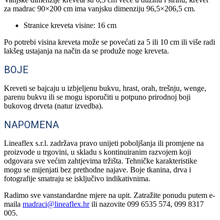
za madrac 90×200 cm ima vanjsku dimenziju 96,5×206,5 cm.
Stranice kreveta visine: 16 cm
Po potrebi visina kreveta može se povećati za 5 ili 10 cm ili više radi
lakšeg ustajanja na način da se produže noge kreveta.
BOJE
Kreveti se bajcaju u izbjeljenu bukvu, hrast, orah, trešnju, wenge,
parenu bukvu ili se mogu isporučiti u potpuno prirodnoj boji
bukovog drveta (natur izvedba).
NAPOMENA
Lineaflex s.r.l. zadržava pravo unijeti poboljšanja ili promjene na
proizvode u trgovini, u skladu s kontinuiranim razvojem koji
odgovara sve većim zahtjevima tržišta. Tehničke karakteristike
mogu se mijenjati bez prethodne najave. Boje tkanina, drva i
fotografije smatraju se isključivo indikativnima.
Radimo sve vanstandardne mjere na upit. Zatražite ponudu putem e-
maila
madraci@lineaflex.hr
ili nazovite 099 6535 574, 099 8317
005.