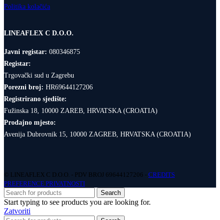
Politika kolačića
LINEAFLEX C D.O.O.
Javni registar:
080346875
Registar:
Trgovački sud u Zagrebu
Porezni broj:
HR69644127206
Registrirano sjedište:
Fužinska 18, 10000 ZAREB, HRVATSKA (CROATIA)
Prodajno mjesto:
Avenija Dubrovnik 15, 10000 ZAGREB, HRVATSKA (CROATIA)
© LINEAFLEX C D.O.O. - PDV BROJ 69644127206 -
CREDITS
PREFERENCE PRIVATNOSTI
Search
Start typing to see products you are looking for.
Zatvoriti