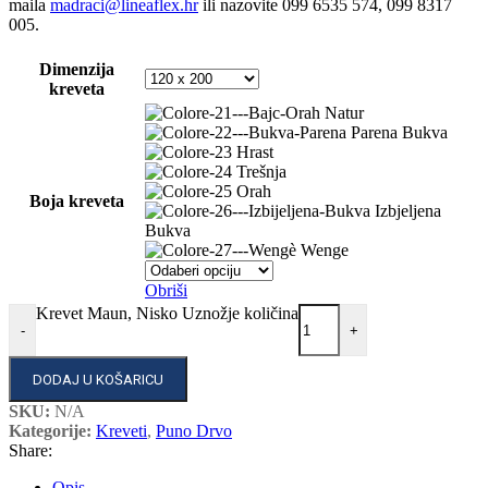
maila
madraci@lineaflex.hr
ili nazovite 099 6535 574, 099 8317
005.
Dimenzija
kreveta
Natur
Parena Bukva
Hrast
Trešnja
Orah
Boja kreveta
Izbjeljena
Bukva
Wenge
Obriši
Krevet Maun, Nisko Uznožje količina
-
+
DODAJ U KOŠARICU
SKU:
N/A
Kategorije:
Kreveti
,
Puno Drvo
Share:
Opis