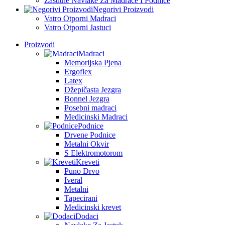
Zaštitne Navlake Za Madrace I Podnice
Negorivi Proizvodi
Vatro Otporni Madraci
Vatro Otporni Jastuci
Proizvodi
Madraci
Memorijska Pjena
Ergoflex
Latex
Džepičasta Jezgra
Bonnel Jezgra
Posebni madraci
Medicinski Madraci
Podnice
Drvene Podnice
Metalni Okvir
S Elektromotorom
Kreveti
Puno Drvo
Iveral
Metalni
Tapecirani
Medicinski krevet
Dodaci