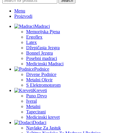
Search
Menu
Proizvodi
Madraci
Memorijska Pjena
Ergoflex
Latex
Džepičasta Jezgra
Bonnel Jezgra
Posebni madraci
Medicinski Madraci
Podnice
Drvene Podnice
Metalni Okvir
S Elektromotorom
Kreveti
Puno Drvo
Iveral
Metalni
Tapecirani
Medicinski krevet
Dodaci
Navlake Za Jastuk