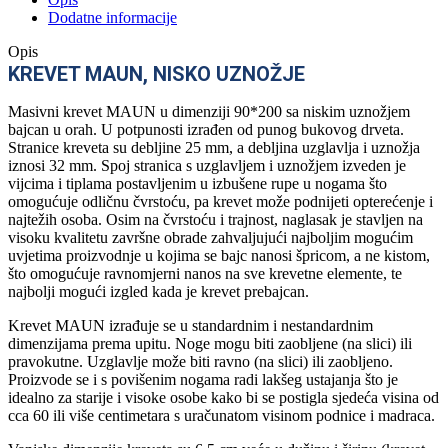
Dodatne informacije
Opis
KREVET MAUN, NISKO UZNOŽJE
Masivni krevet MAUN u dimenziji 90*200 sa niskim uznožjem
bajcan u orah. U potpunosti izrađen od punog bukovog drveta.
Stranice kreveta su debljine 25 mm, a debljina uzglavlja i uznožja
iznosi 32 mm. Spoj stranica s uzglavljem i uznožjem izveden je
vijcima i tiplama postavljenim u izbušene rupe u nogama što
omogućuje odličnu čvrstoću, pa krevet može podnijeti opterećenje i
najtežih osoba. Osim na čvrstoću i trajnost, naglasak je stavljen na
visoku kvalitetu završne obrade zahvaljujući najboljim mogućim
uvjetima proizvodnje u kojima se bajc nanosi špricom, a ne kistom,
što omogućuje ravnomjerni nanos na sve krevetne elemente, te
najbolji mogući izgled kada je krevet prebajcan.
Krevet MAUN izrađuje se u standardnim i nestandardnim
dimenzijama prema upitu. Noge mogu biti zaobljene (na slici) ili
pravokutne. Uzglavlje može biti ravno (na slici) ili zaobljeno.
Proizvode se i s povišenim nogama radi lakšeg ustajanja što je
idealno za starije i visoke osobe kako bi se postigla sjedeća visina od
cca 60 ili više centimetara s uračunatom visinom podnice i madraca.