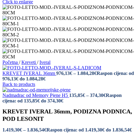
Click to enlarge
Početna
/
Kreveti
/
Iveral
KREVET IVERAL 36mm
976,13
€
–
1.084,28
€
Raspon cijena: od
976,13€ do 1.084,28€
Back to products
Nadmadrac od Memory Pjene H5
135,85
€
–
374,30
€
Raspon
cijena: od 135,85€ do 374,30€
KREVET IVERAL 36mm, PODIZNA PODNICA,
POD LESONIT
1.419,30
€
–
1.836,54
€
Raspon cijena: od 1.419,30€ do 1.836,54€