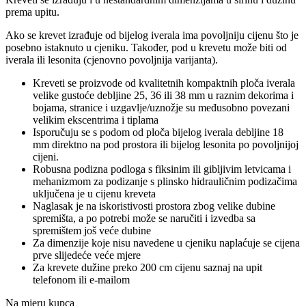
prema upitu.
Ako se krevet izrađuje od bijelog iverala ima povoljniju cijenu što je
posebno istaknuto u cjeniku. Također, pod u krevetu može biti od
iverala ili lesonita (cjenovno povoljnija varijanta).
Kreveti se proizvode od kvalitetnih kompaktnih ploča iverala
velike gustoće debljine 25, 36 ili 38 mm u raznim dekorima i
bojama, stranice i uzgavlje/uznožje su međusobno povezani
velikim ekscentrima i tiplama
Isporučuju se s podom od ploča bijelog iverala debljine 18
mm direktno na pod prostora ili bijelog lesonita po povoljnijoj
cijeni.
Robusna podizna podloga s fiksinim ili gibljivim letvicama i
mehanizmom za podizanje s plinsko hidrauličnim podizačima
uključena je u cijenu kreveta
Naglasak je na iskoristivosti prostora zbog velike dubine
spremišta, a po potrebi može se naručiti i izvedba sa
spremištem još veće dubine
Za dimenzije koje nisu navedene u cjeniku naplaćuje se cijena
prve slijedeće veće mjere
Za krevete dužine preko 200 cm cijenu saznaj na upit
telefonom ili e-mailom
Na mjeru kupca