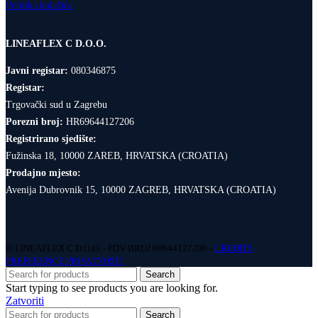
Politika kolačića
LINEAFLEX C D.O.O.
Javni registar:
080346875
Registar:
Trgovački sud u Zagrebu
Porezni broj:
HR69644127206
Registrirano sjedište:
Fužinska 18, 10000 ZAREB, HRVATSKA (CROATIA)
Prodajno mjesto:
Avenija Dubrovnik 15, 10000 ZAGREB, HRVATSKA (CROATIA)
© LINEAFLEX C D.O.O. - PDV BROJ 69644127206 -
CREDITS
PREFERENCE PRIVATNOSTI
Search
Start typing to see products you are looking for.
Zatvoriti
Search