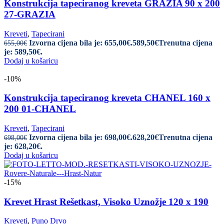
Konstrukcija tapeciranog kreveta GRAZIA 90 x 200
27-GRAZIA
Kreveti
,
Tapecirani
Izvorna cijena bila je: 655,00€.
589,50
€
Trenutna cijena
655,00
€
je: 589,50€.
Dodaj u košaricu
-10%
Konstrukcija tapeciranog kreveta CHANEL 160 x
200 01-CHANEL
Kreveti
,
Tapecirani
Izvorna cijena bila je: 698,00€.
628,20
€
Trenutna cijena
698,00
€
je: 628,20€.
Dodaj u košaricu
-15%
Krevet Hrast Rešetkast, Visoko Uznožje 120 x 190
Kreveti
,
Puno Drvo