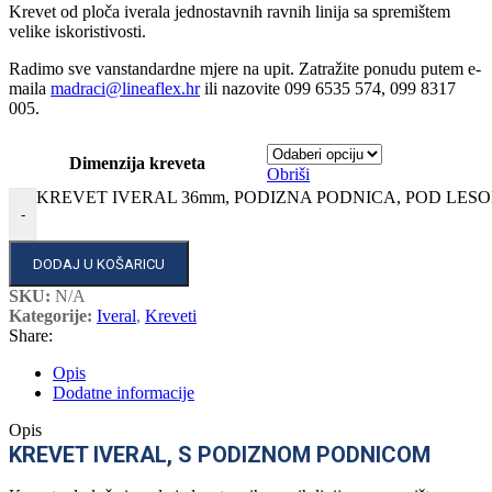
Krevet od ploča iverala jednostavnih ravnih linija sa spremištem
velike iskoristivosti.
Radimo sve vanstandardne mjere na upit. Zatražite ponudu putem e-
maila
madraci@lineaflex.hr
ili nazovite 099 6535 574, 099 8317
005.
Dimenzija kreveta
Obriši
KREVET IVERAL 36mm, PODIZNA PODNICA, POD LESONI
-
DODAJ U KOŠARICU
SKU:
N/A
Kategorije:
Iveral
,
Kreveti
Share:
Opis
Dodatne informacije
Opis
KREVET IVERAL, S PODIZNOM PODNICOM