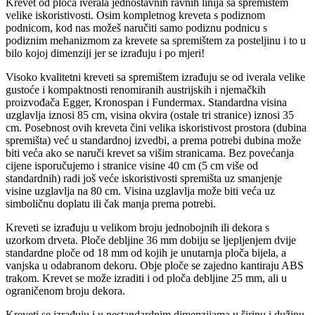
Krevet od ploča iverala jednostavnih ravnih linija sa spremištem
velike iskoristivosti. Osim kompletnog kreveta s podiznom
podnicom, kod nas možeš naručiti samo podiznu podnicu s
podiznim mehanizmom za krevete sa spremištem za posteljinu i to u
bilo kojoj dimenziji jer se izrađuju i po mjeri!
Visoko kvalitetni kreveti sa spremištem izrađuju se od iverala velike
gustoće i kompaktnosti renomiranih austrijskih i njemačkih
proizvođača Egger, Kronospan i Fundermax. Standardna visina
uzglavlja iznosi 85 cm, visina okvira (ostale tri stranice) iznosi 35
cm. Posebnost ovih kreveta čini velika iskoristivost prostora (dubina
spremišta) već u standardnoj izvedbi, a prema potrebi dubina može
biti veća ako se naruči krevet sa višim stranicama. Bez povećanja
cijene isporučujemo i stranice visine 40 cm (5 cm više od
standardnih) radi još veće iskoristivosti spremišta uz smanjenje
visine uzglavlja na 80 cm. Visina uzglavlja može biti veća uz
simboličnu doplatu ili čak manja prema potrebi.
Kreveti se izrađuju u velikom broju jednobojnih ili dekora s
uzorkom drveta. Ploče debljine 36 mm dobiju se ljepljenjem dvije
standardne ploče od 18 mm od kojih je unutarnja ploča bijela, a
vanjska u odabranom dekoru. Obje ploče se zajedno kantiraju ABS
trakom. Krevet se može izraditi i od ploča debljine 25 mm, ali u
ograničenom broju dekora.
Kreveti se izrađuju i u nestandardnim dimenzijama u širinu i dužinu