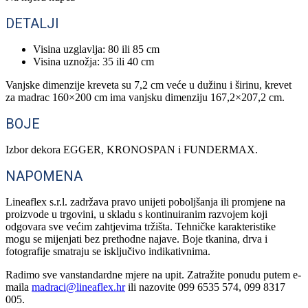
DETALJI
Visina uzglavlja: 80 ili 85 cm
Visina uznožja: 35 ili 40 cm
Vanjske dimenzije kreveta su 7,2 cm veće u dužinu i širinu, krevet
za madrac 160×200 cm ima vanjsku dimenziju 167,2×207,2 cm.
BOJE
Izbor dekora EGGER, KRONOSPAN i FUNDERMAX.
NAPOMENA
Lineaflex s.r.l. zadržava pravo unijeti poboljšanja ili promjene na
proizvode u trgovini, u skladu s kontinuiranim razvojem koji
odgovara sve većim zahtjevima tržišta. Tehničke karakteristike
mogu se mijenjati bez prethodne najave. Boje tkanina, drva i
fotografije smatraju se isključivo indikativnima.
Radimo sve vanstandardne mjere na upit. Zatražite ponudu putem e-
maila
madraci@lineaflex.hr
ili nazovite 099 6535 574, 099 8317
005.