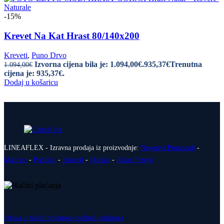
-15%
Krevet Na Kat Hrast 80/140x200
Kreveti
,
Puno Drvo
Izvorna cijena bila je: 1.094,00€.
935,37
€
Trenutna
1.094,00
€
cijena je: 935,37€.
Dodaj u košaricu
LINEAFLEX - Izravna prodaja iz proizvodnje:
Negorivi Proizvodi
-
Madraci
-
Podnice
-
Kreveti
-
Dodaci
-
Relax Fotelje
Izjava o zaštiti prijenosa osobnih podataka