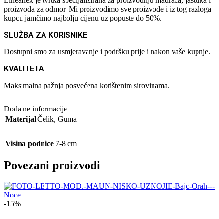
Lineaflex je tvrtka specijalizirana za proizvodnju madraca, jastuka i
proizvoda za odmor. Mi proizvodimo sve proizvode i iz tog razloga
kupcu jamčimo najbolju cijenu uz popuste do 50%.
SLUŽBA ZA KORISNIKE
Dostupni smo za usmjeravanje i podršku prije i nakon vaše kupnje.
KVALITETA
Maksimalna pažnja posvećena korištenim sirovinama.
Dodatne informacije
Materijal
Čelik
,
Guma
Visina podnice
7-8 cm
Povezani proizvodi
-15%