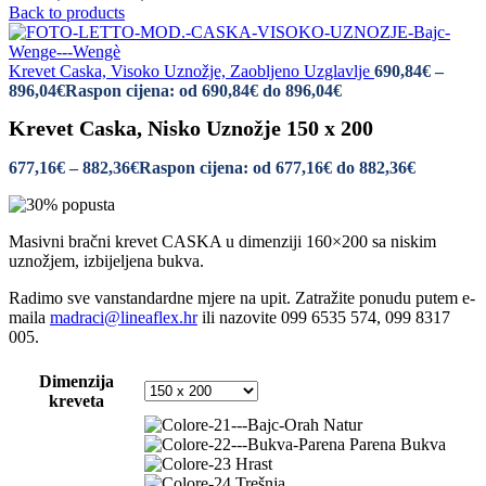
Back to products
Krevet Caska, Visoko Uznožje, Zaobljeno Uzglavlje
690,84
€
–
896,04
€
Raspon cijena: od 690,84€ do 896,04€
Krevet Caska, Nisko Uznožje 150 x 200
677,16
€
–
882,36
€
Raspon cijena: od 677,16€ do 882,36€
Masivni bračni krevet CASKA u dimenziji 160×200 sa niskim
uznožjem, izbijeljena bukva.
Radimo sve vanstandardne mjere na upit. Zatražite ponudu putem e-
maila
madraci@lineaflex.hr
ili nazovite 099 6535 574, 099 8317
005.
Dimenzija
kreveta
Natur
Parena Bukva
Hrast
Trešnja