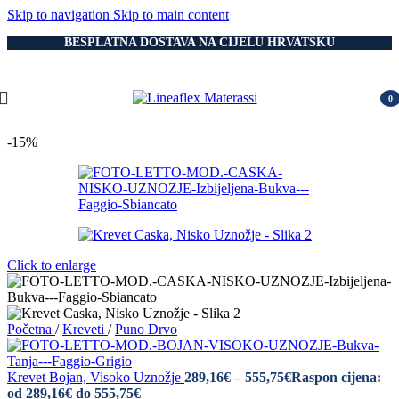
Skip to navigation
Skip to main content
BESPLATNA DOSTAVA NA CIJELU HRVATSKU
0
item
-15%
Click to enlarge
Početna
/
Kreveti
/
Puno Drvo
Krevet Bojan, Visoko Uznožje
289,16
€
–
555,75
€
Raspon cijena:
od 289,16€ do 555,75€