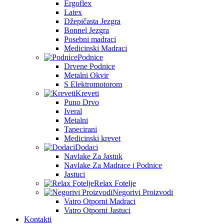
Ergoflex
Latex
Džepičasta Jezgra
Bonnel Jezgra
Posebni madraci
Medicinski Madraci
Podnice
Drvene Podnice
Metalni Okvir
S Elektromotorom
Kreveti
Puno Drvo
Iveral
Metalni
Tapecirani
Medicinski krevet
Dodaci
Navlake Za Jastuk
Navlake Za Madrace i Podnice
Jastuci
Relax Fotelje
Negorivi Proizvodi
Vatro Otporni Madraci
Vatro Otporni Jastuci
Kontakti