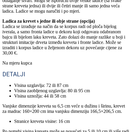
odlaganje stvari. Mogu se isporučiti dvije velike ladice (sa svake
strane kreveta jedna) ili dvije ili četiri manje ili samo jedna veća
ladica. Ladice se mogu naručiti i po mjeri.
Ladica za krevet s jedne ili obje strane (opcija)
Ladica se izrađuje na način da se korpus radi od ploča bijelog
iverala, a samo fronta ladice u dekoru koji odgovara odabranom
bajcu ili bijelom laku kreveta. Zato dolazi do manje razlike u boji i
strukturi imitacije drveta između kreveta i fronte ladice. Može se
izraditi i korpus ladice u željenom dekoru uz povećanje cijene za
30,00 €.
Na mjeru kupca
DETALJI
Visina uzglavlja: 72 ili 87 cm
Visina zaobljenog uzglavlja: 80 ili 95 cm
Visina uznožja: 44 ili 58 cm
Vanjske dimenzije kreveta su 6,5 cm veće u dužinu i širinu, krevet
za madrac 160×200 cm ima vanjsku dimenziju 166,5×206,5 cm.
Stranice kreveta visine: 16 cm
Po potrebi visina kreveta može se povećati za 5 ili 10 cm ili više radi