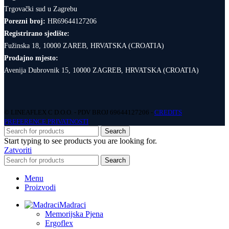
Trgovački sud u Zagrebu
Porezni broj:
HR69644127206
Registrirano sjedište:
Fužinska 18, 10000 ZAREB, HRVATSKA (CROATIA)
Prodajno mjesto:
Avenija Dubrovnik 15, 10000 ZAGREB, HRVATSKA (CROATIA)
© LINEAFLEX C D.O.O. - PDV BROJ 69644127206 -
CREDITS
PREFERENCE PRIVATNOSTI
Search
Start typing to see products you are looking for.
Zatvoriti
Search
Menu
Proizvodi
Madraci
Memorijska Pjena
Ergoflex