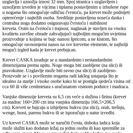
uzglavlja i uznožja iznosi 32 mm. Spoj stranica s uzglavljem i
uznožjem izveden je vijcima i tiplama postavljenim u izbušene rupe
u nogama što omogućuje odličnu čvrstoću, pa krevet može podnijeti
opterećenje i najtežih osoba. Središnje postavljena noseća daska i
centralna noga dodatno osiguravaju čvrstoću i stabilnost
kreveta. Osim na čvrstoću i trajnost, naglasak je stavljen na visoku
kvalitetu završne obrade zahvaljujući najboljim mogućim uvjetima
proizvodnje u kojima se bajc nanosi špricom, a ne kistom, što
omogućuje ravnomjerni nanos na sve krevetne elemente, te najbolji
mogući izgled kada je krevet prebajcan.
Krevet CASKA izrađuje se u standardnim i nestandardnim
dimenzijama prema upitu. Noge mogu biti zaobljene (na slici) ili
pravokutne. Uzglavlje može biti ravno (na slici) ili zaobljeno.
Proizvode se i s povišenim nogama radi lakšeg ustajanja što je
idealno za starije i visoke osobe kako bi se postigla sjedeća visina od
cca 60 ili više centimetara s uračunatom visinom podnice i madraca.
Vanjske dimenzije kreveta su 6,5 cm veće u dužinu i širinu (krevet
za madrac 160×200 cm ima vanjsku dimenziju 166,5×206,5
cm). Kreveti se bajcaju u izbjeljenu bukvu (na slici), orah, trešnju,
wenge, hrast, parenu bukvu ili se isporučuju u natur izvedbi.
Uz krevet CASKA može se naručiti čvrsta, duboka ladica koja
može služiti kao dodatan ležaj za jednu osobu ili kao spremište za