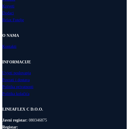
Kreveti
Dodaci
Relax Fotelje
O NAMA
Kontakti
INFORMACIJE
Uvjeti poslovanja
Povrati i dostava
Politika privatnosti
Politika kolačića
LINEAFLEX C D.O.O.
Javni registar:
080346875
Registar: