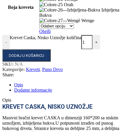
Orah
Boja kreveta
Izbjeljena
Bukva
Wenge
Obriši
Krevet Caska, Nisko Uznožje količina
-
+
DODAJ U KOŠARICU
SKU:
N/A
Kategorije:
Kreveti
,
Puno Drvo
Share:
Opis
Dodatne informacije
Opis
KREVET CASKA, NISKO UZNOŽJE
Masivni bračni krevet CASKA u dimenziji 160*200 sa niskim
uznožjem, izbijeljena bukva.U potpunosti izrađen od punog
bukovog drveta. Stranice kreveta su debljine 25 mm, a debljina