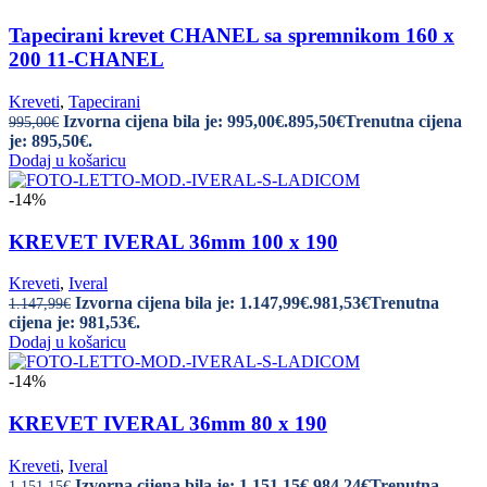
Tapecirani krevet CHANEL sa spremnikom 160 x
200 11-CHANEL
Kreveti
,
Tapecirani
Izvorna cijena bila je: 995,00€.
895,50
€
Trenutna cijena
995,00
€
je: 895,50€.
Dodaj u košaricu
-14%
KREVET IVERAL 36mm 100 x 190
Kreveti
,
Iveral
Izvorna cijena bila je: 1.147,99€.
981,53
€
Trenutna
1.147,99
€
cijena je: 981,53€.
Dodaj u košaricu
-14%
KREVET IVERAL 36mm 80 x 190
Kreveti
,
Iveral
Izvorna cijena bila je: 1.151,15€.
984,24
€
Trenutna
1.151,15
€