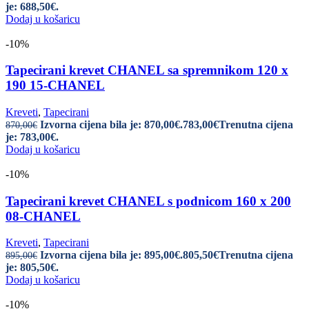
je: 688,50€.
Dodaj u košaricu
-10%
Tapecirani krevet CHANEL sa spremnikom 120 x
190 15-CHANEL
Kreveti
,
Tapecirani
Izvorna cijena bila je: 870,00€.
783,00
€
Trenutna cijena
870,00
€
je: 783,00€.
Dodaj u košaricu
-10%
Tapecirani krevet CHANEL s podnicom 160 x 200
08-CHANEL
Kreveti
,
Tapecirani
Izvorna cijena bila je: 895,00€.
805,50
€
Trenutna cijena
895,00
€
je: 805,50€.
Dodaj u košaricu
-10%