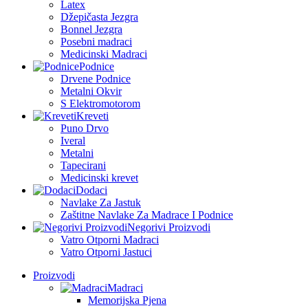
Latex
Džepičasta Jezgra
Bonnel Jezgra
Posebni madraci
Medicinski Madraci
Podnice
Drvene Podnice
Metalni Okvir
S Elektromotorom
Kreveti
Puno Drvo
Iveral
Metalni
Tapecirani
Medicinski krevet
Dodaci
Navlake Za Jastuk
Zaštitne Navlake Za Madrace I Podnice
Negorivi Proizvodi
Vatro Otporni Madraci
Vatro Otporni Jastuci
Proizvodi
Madraci
Memorijska Pjena