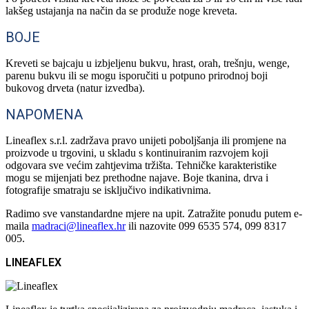
lakšeg ustajanja na način da se produže noge kreveta.
BOJE
Kreveti se bajcaju u izbjeljenu bukvu, hrast, orah, trešnju, wenge,
parenu bukvu ili se mogu isporučiti u potpuno prirodnoj boji
bukovog drveta (natur izvedba).
NAPOMENA
Lineaflex s.r.l. zadržava pravo unijeti poboljšanja ili promjene na
proizvode u trgovini, u skladu s kontinuiranim razvojem koji
odgovara sve većim zahtjevima tržišta. Tehničke karakteristike
mogu se mijenjati bez prethodne najave. Boje tkanina, drva i
fotografije smatraju se isključivo indikativnima.
Radimo sve vanstandardne mjere na upit. Zatražite ponudu putem e-
maila
madraci@lineaflex.hr
ili nazovite 099 6535 574, 099 8317
005.
LINEAFLEX