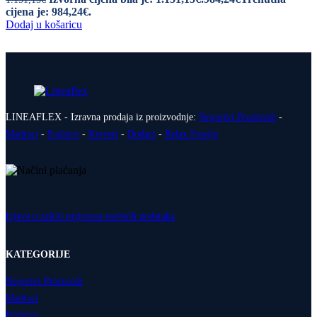
cijena je: 984,24€.
Dodaj u košaricu
LINEAFLEX - Izravna prodaja iz proizvodnje:
Negorivi Proizvodi
-
Madraci
-
Podnice
-
Kreveti
-
Dodaci
-
Relax Fotelje
Izjava o zaštiti prijenosa osobnih podataka
KATEGORIJE
Negorivi Proizvodi
Madraci
Podnice