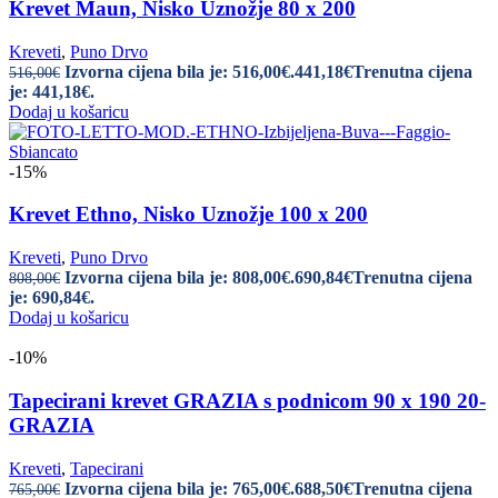
Krevet Maun, Nisko Uznožje 80 x 200
Kreveti
,
Puno Drvo
Izvorna cijena bila je: 516,00€.
441,18
€
Trenutna cijena
516,00
€
je: 441,18€.
Dodaj u košaricu
-15%
Krevet Ethno, Nisko Uznožje 100 x 200
Kreveti
,
Puno Drvo
Izvorna cijena bila je: 808,00€.
690,84
€
Trenutna cijena
808,00
€
je: 690,84€.
Dodaj u košaricu
-10%
Tapecirani krevet GRAZIA s podnicom 90 x 190 20-
GRAZIA
Kreveti
,
Tapecirani
Izvorna cijena bila je: 765,00€.
688,50
€
Trenutna cijena
765,00
€