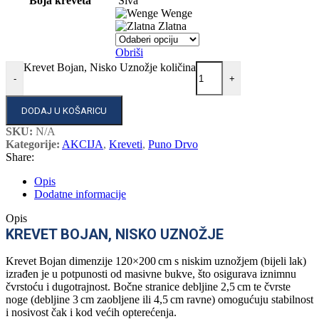
Boja kreveta
Siva
Wenge
Zlatna
Obriši
Krevet Bojan, Nisko Uznožje količina
-
+
DODAJ U KOŠARICU
SKU:
N/A
Kategorije:
AKCIJA
,
Kreveti
,
Puno Drvo
Share:
Opis
Dodatne informacije
Opis
KREVET BOJAN, NISKO UZNOŽJE
Krevet Bojan dimenzije 120×200 cm s niskim uznožjem (bijeli lak)
izrađen je u potpunosti od masivne bukve, što osigurava iznimnu
čvrstoću i dugotrajnost. Bočne stranice debljine 2,5 cm te čvrste
noge (debljine 3 cm zaobljene ili 4,5 cm ravne) omogućuju stabilnost
i nosivost čak i kod većih opterećenja.