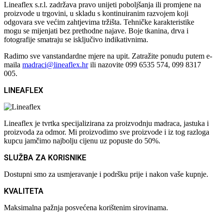
Lineaflex s.r.l. zadržava pravo unijeti poboljšanja ili promjene na
proizvode u trgovini, u skladu s kontinuiranim razvojem koji
odgovara sve većim zahtjevima tržišta. Tehničke karakteristike
mogu se mijenjati bez prethodne najave. Boje tkanina, drva i
fotografije smatraju se isključivo indikativnima.
Radimo sve vanstandardne mjere na upit. Zatražite ponudu putem e-
maila
madraci@lineaflex.hr
ili nazovite 099 6535 574, 099 8317
005.
LINEAFLEX
Lineaflex je tvrtka specijalizirana za proizvodnju madraca, jastuka i
proizvoda za odmor. Mi proizvodimo sve proizvode i iz tog razloga
kupcu jamčimo najbolju cijenu uz popuste do 50%.
SLUŽBA ZA KORISNIKE
Dostupni smo za usmjeravanje i podršku prije i nakon vaše kupnje.
KVALITETA
Maksimalna pažnja posvećena korištenim sirovinama.