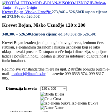
Krevet Bojan, Visoko Uznožje
273,94
€
–
526,50
€
Raspon cijena:
od 273,94€ do 526,50€
Krevet Bojan, Nisko Uznožje 120 x 200
348,30
€
–
526,50
€
Raspon cijena: od 348,30€ do 526,50€
Krevet Bojan izrađen je od punog bukovog drveta, iznimno čvrst i
stabilan, s elegantnim dizajnom i niskim uznožjem koji se lako
uklapa u svaki prostor. Dostupan u više boja i dimenzija, s opcijom
ladica i povišenih nogu, idealan je izbor za udobnost, dugotrajnost i
funkcionalnost.
Radimo sve vanstandardne mjere na upit. Zatražite ponudu putem e-
maila
madraci@lineaflex.hr
ili nazovite 099 6535 574, 099 8317
005.
Dimenzija kreveta
Bijela
Crna
Izbjeljena Bukva
Natur