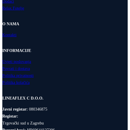
Dodaci
Relax Fotelje
O NAMA
Kontakti
INFORMACIJE
Uvjeti poslovanja
Povrati i dostava
Politika privatnosti
Politika kolačića
LINEAFLEX C D.O.O.
Javni registar:
080346875
Registar:
Trgovački sud u Zagrebu