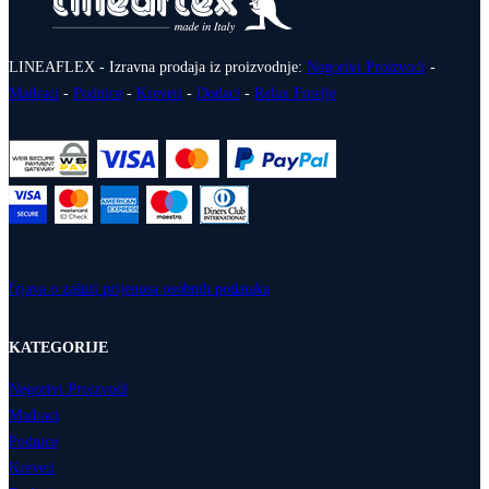
LINEAFLEX - Izravna prodaja iz proizvodnje:
Negorivi Proizvodi
-
Madraci
-
Podnice
-
Kreveti
-
Dodaci
-
Relax Fotelje
Izjava o zaštiti prijenosa osobnih podataka
KATEGORIJE
Negorivi Proizvodi
Madraci
Podnice
Kreveti