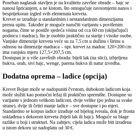
Poseban naglasak stavljen je na kvalitetu završne obrade – bajc se
nanosi špricanjem, a ne kistom, što omogućuje ravnomjerni nanos i
besprijekoran izgled svih elemenata kreveta.
Krevet se izrađuje u standardnim i nestandardnim dimenzijama
prema upitu. Također je moguće naručiti varijantu s povišenim
nogama, čime se postiže sjedeća visina od cca 60 cm (uključujući
podnicu i madrac), što je osobito praktično za starije i visoke osobe.
Vanjske dimenzije kreveta veće su za 7,5 cm u dužinu i širinu u
odnosu na dimenzije madraca – npr. krevet za madrac 120×200 cm
ima vanjsku mjeru 127,5×207,5 cm.
Dostupan je u više završnih obrada: bijeli lak (na slici), izbjeljena
bukva, orah, sivi bajc, wenge, parena bukva ili natur izvedba.
Dodatna oprema – ladice (opcija)
Krevet Bojan može se nadopuniti čvrstom, dubokom ladicom koja
može služiti kao pomoćni ležaj ili praktično spremište. Dostupne su
varijante s jednom velikom ladicom, dvije velike (po jedna sa svake
strane), dvije ili četiri manje ladice – sve dostupne i po mjeri.
Standardno se korpus ladice izrađuje od bijelog iverala, dok je fronta
usklađena s dekorom kreveta (bijeli lak ili bajc). Moguće su blage
razlike u boji i strukturi. Na zahtjev, cijela ladica može biti izrađena
u istom dekoru uz nadoplatu od 30 €.