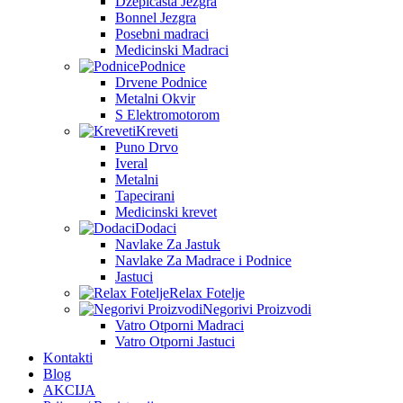
Džepičasta Jezgra
Bonnel Jezgra
Posebni madraci
Medicinski Madraci
Podnice
Drvene Podnice
Metalni Okvir
S Elektromotorom
Kreveti
Puno Drvo
Iveral
Metalni
Tapecirani
Medicinski krevet
Dodaci
Navlake Za Jastuk
Navlake Za Madrace i Podnice
Jastuci
Relax Fotelje
Negorivi Proizvodi
Vatro Otporni Madraci
Vatro Otporni Jastuci
Kontakti
Blog
AKCIJA