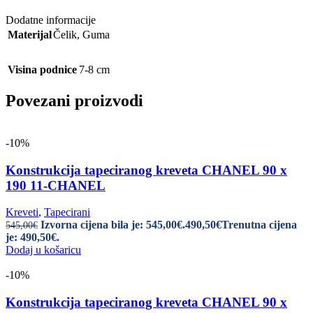
Dodatne informacije
Materijal
Čelik
,
Guma
Visina podnice
7-8 cm
Povezani proizvodi
-10%
Konstrukcija tapeciranog kreveta CHANEL 90 x
190 11-CHANEL
Kreveti
,
Tapecirani
Izvorna cijena bila je: 545,00€.
490,50
€
Trenutna cijena
545,00
€
je: 490,50€.
Dodaj u košaricu
-10%
Konstrukcija tapeciranog kreveta CHANEL 90 x