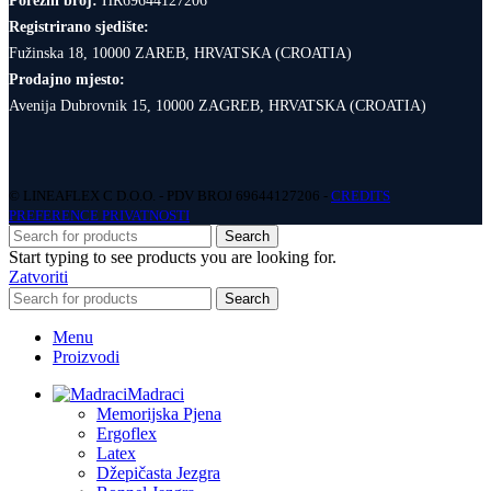
Porezni broj:
HR69644127206
Registrirano sjedište:
Fužinska 18, 10000 ZAREB, HRVATSKA (CROATIA)
Prodajno mjesto:
Avenija Dubrovnik 15, 10000 ZAGREB, HRVATSKA (CROATIA)
© LINEAFLEX C D.O.O. - PDV BROJ 69644127206 -
CREDITS
PREFERENCE PRIVATNOSTI
Search
Start typing to see products you are looking for.
Zatvoriti
Search
Menu
Proizvodi
Madraci
Memorijska Pjena
Ergoflex
Latex
Džepičasta Jezgra