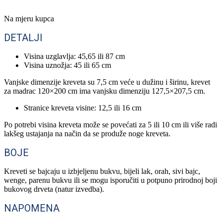
Na mjeru kupca
DETALJI
Visina uzglavlja: 45,65 ili 87 cm
Visina uznožja: 45 ili 65 cm
Vanjske dimenzije kreveta su 7,5 cm veće u dužinu i širinu, krevet
za madrac 120×200 cm ima vanjsku dimenziju 127,5×207,5 cm.
Stranice kreveta visine: 12,5 ili 16 cm
Po potrebi visina kreveta može se povećati za 5 ili 10 cm ili više radi
lakšeg ustajanja na način da se produže noge kreveta.
BOJE
Kreveti se bajcaju u izbjeljenu bukvu, bijeli lak, orah, sivi bajc,
wenge, parenu bukvu ili se mogu isporučiti u potpuno prirodnoj boji
bukovog drveta (natur izvedba).
NAPOMENA