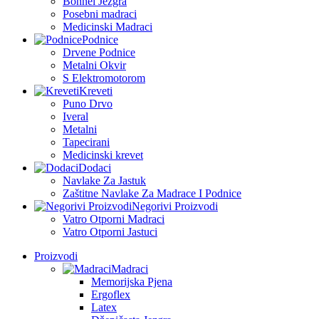
Bonnel Jezgra
Posebni madraci
Medicinski Madraci
Podnice
Drvene Podnice
Metalni Okvir
S Elektromotorom
Kreveti
Puno Drvo
Iveral
Metalni
Tapecirani
Medicinski krevet
Dodaci
Navlake Za Jastuk
Zaštitne Navlake Za Madrace I Podnice
Negorivi Proizvodi
Vatro Otporni Madraci
Vatro Otporni Jastuci
Proizvodi
Madraci
Memorijska Pjena
Ergoflex
Latex