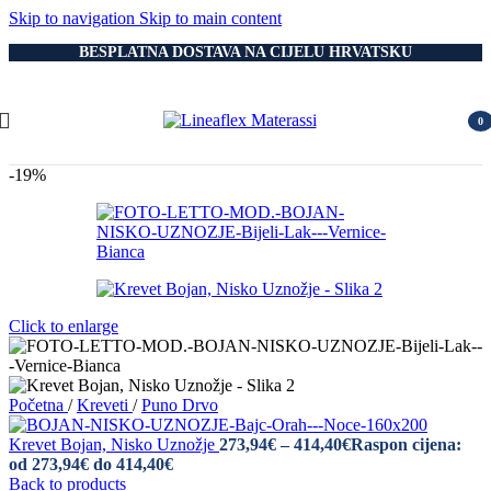
Skip to navigation
Skip to main content
BESPLATNA DOSTAVA NA CIJELU HRVATSKU
0
item
-19%
Click to enlarge
Početna
/
Kreveti
/
Puno Drvo
Krevet Bojan, Nisko Uznožje
273,94
€
–
414,40
€
Raspon cijena:
od 273,94€ do 414,40€
Back to products