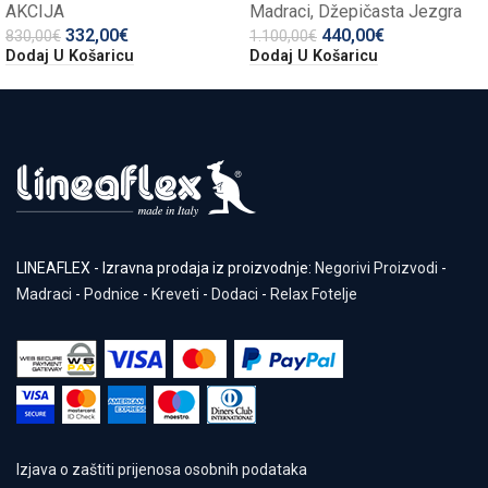
AKCIJA
Madraci
,
Džepičasta Jezgra
332,00
€
440,00
€
830,00
€
1.100,00
€
Dodaj U Košaricu
Dodaj U Košaricu
LINEAFLEX - Izravna prodaja iz proizvodnje:
Negorivi Proizvodi
-
Madraci
-
Podnice
-
Kreveti
-
Dodaci
-
Relax Fotelje
Izjava o zaštiti prijenosa osobnih podataka