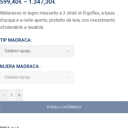
599,40
€
–
1.347,30
€
Materasso in legno massello a 3 strati di Ergoflex, a base
d’acqua e a celle aperte, protetto da tela, con rivestimento
sfoderabile e lavabile.
TIP MADRACA
MJERA MADRACA
-
+
DODAJ U KOŠARICU