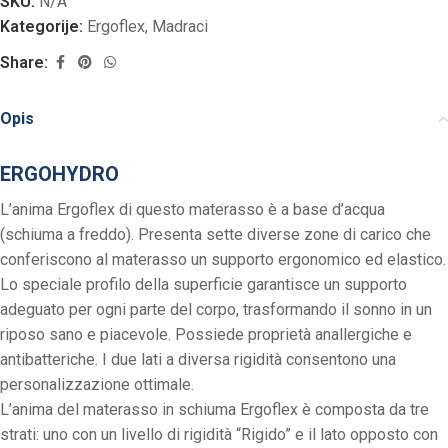
SKU:
N/A
Kategorije:
Ergoflex
,
Madraci
Share:
Opis
ERGOHYDRO
L’anima Ergoflex di questo materasso è a base d’acqua
(schiuma a freddo). Presenta sette diverse zone di carico che
conferiscono al materasso un supporto ergonomico ed elastico.
Lo speciale profilo della superficie garantisce un supporto
adeguato per ogni parte del corpo, trasformando il sonno in un
riposo sano e piacevole. Possiede proprietà anallergiche e
antibatteriche. I due lati a diversa rigidità consentono una
personalizzazione ottimale.
L’anima del materasso in schiuma Ergoflex è composta da tre
strati: uno con un livello di rigidità “Rigido” e il lato opposto con