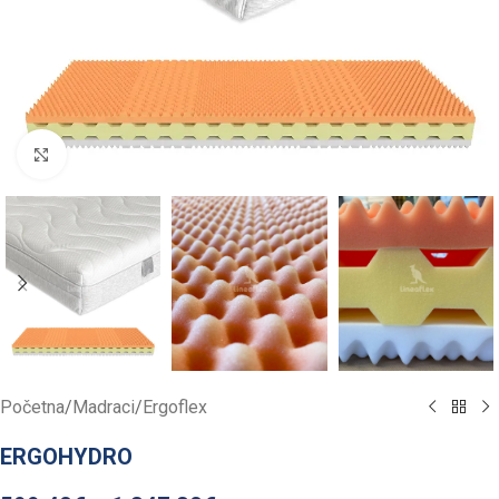
Click to enlarge
Početna
/
Madraci
/
Ergoflex
ERGOHYDRO