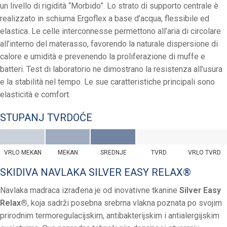
un livello di rigidità “Morbido”. Lo strato di supporto centrale è
realizzato in schiuma Ergoflex a base d’acqua, flessibile ed
elastica. Le celle interconnesse permettono all’aria di circolare
all’interno del materasso, favorendo la naturale dispersione di
calore e umidità e prevenendo la proliferazione di muffe e
batteri. Test di laboratorio ne dimostrano la resistenza all’usura
e la stabilità nel tempo. Le sue caratteristiche principali sono
elasticità e comfort.
STUPANJ TVRDOĆE
VRLO MEKAN
MEKAN
SREDNJE
TVRD
VRLO TVRD
SKIDIVA NAVLAKA SILVER EASY RELAX®
Navlaka madraca izrađena je od inovativne tkanine
Silver Easy
Relax®
, koja sadrži posebna srebrna vlakna poznata po svojim
prirodnim termoregulacijskim, antibakterijskim i antialergijskim