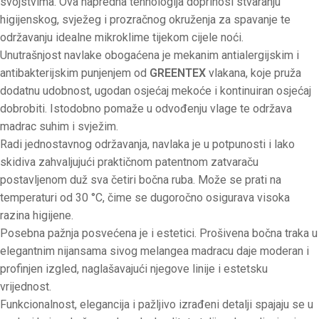
svojstvima. Ova napredna tehnologija doprinosi stvaranju
higijenskog, svježeg i prozračnog okruženja za spavanje te
održavanju idealne mikroklime tijekom cijele noći.
Unutrašnjost navlake obogaćena je mekanim antialergijskim i
antibakterijskim punjenjem od
GREENTEX
vlakana, koje pruža
dodatnu udobnost, ugodan osjećaj mekoće i kontinuiran osjećaj
dobrobiti. Istodobno pomaže u odvođenju vlage te održava
madrac suhim i svježim.
Radi jednostavnog održavanja, navlaka je u potpunosti i lako
skidiva zahvaljujući praktičnom patentnom zatvaraču
postavljenom duž sva četiri bočna ruba. Može se prati na
temperaturi od 30 °C, čime se dugoročno osigurava visoka
razina higijene.
Posebna pažnja posvećena je i estetici. Prošivena bočna traka u
elegantnim nijansama sivog melangea madracu daje moderan i
profinjen izgled, naglašavajući njegove linije i estetsku
vrijednost.
Funkcionalnost, elegancija i pažljivo izrađeni detalji spajaju se u