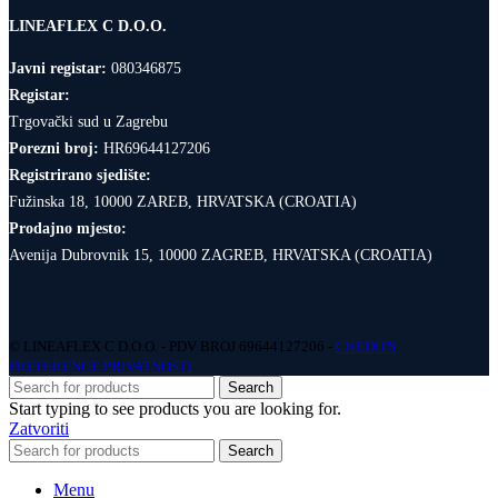
LINEAFLEX C D.O.O.
Javni registar:
080346875
Registar:
Trgovački sud u Zagrebu
Porezni broj:
HR69644127206
Registrirano sjedište:
Fužinska 18, 10000 ZAREB, HRVATSKA (CROATIA)
Prodajno mjesto:
Avenija Dubrovnik 15, 10000 ZAGREB, HRVATSKA (CROATIA)
© LINEAFLEX C D.O.O. - PDV BROJ 69644127206 -
CREDITS
PREFERENCE PRIVATNOSTI
Search
Start typing to see products you are looking for.
Zatvoriti
Search
Menu