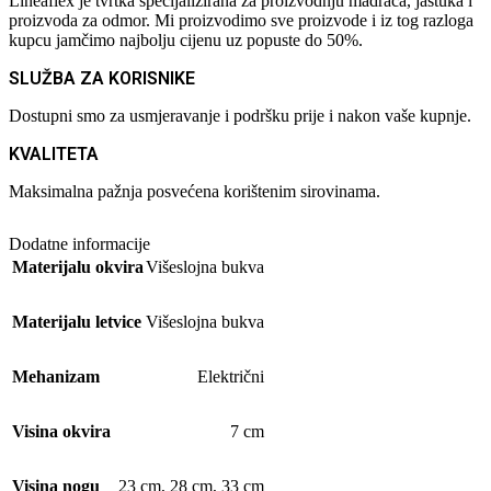
Lineaflex je tvrtka specijalizirana za proizvodnju madraca, jastuka i
proizvoda za odmor. Mi proizvodimo sve proizvode i iz tog razloga
kupcu jamčimo najbolju cijenu uz popuste do 50%.
SLUŽBA ZA KORISNIKE
Dostupni smo za usmjeravanje i podršku prije i nakon vaše kupnje.
KVALITETA
Maksimalna pažnja posvećena korištenim sirovinama.
Dodatne informacije
Materijalu okvira
Višeslojna bukva
Materijalu letvice
Višeslojna bukva
Mehanizam
Električni
Visina okvira
7 cm
Visina nogu
23 cm
,
28 cm
,
33 cm