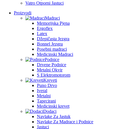
Vatro Otporni Jastuci
Proizvodi
Madraci
Memorijska Pjena
Ergoflex
Latex
Džepičasta Jezgra
Bonnel Jezgra
Posebni madraci
Medicinski Madraci
Podnice
Drvene Podnice
Metalni Okvir
S Elektromotorom
Kreveti
Puno Drvo
Iveral
Metalni
Tapecirani
Medicinski krevet
Dodaci
Navlake Za Jastuk
Navlake Za Madrace i Podnice
Jastuci