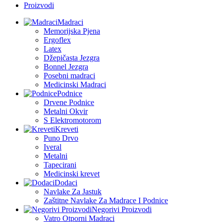
Proizvodi
Madraci
Memorijska Pjena
Ergoflex
Latex
Džepičasta Jezgra
Bonnel Jezgra
Posebni madraci
Medicinski Madraci
Podnice
Drvene Podnice
Metalni Okvir
S Elektromotorom
Kreveti
Puno Drvo
Iveral
Metalni
Tapecirani
Medicinski krevet
Dodaci
Navlake Za Jastuk
Zaštitne Navlake Za Madrace I Podnice
Negorivi Proizvodi
Vatro Otporni Madraci