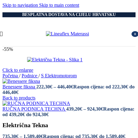
Skip to navigation
Skip to main content
BESPLATNA DOSTAVA NA CIJELU HRVATSKU
0
item
-55%
Click to enlarge
Početna
/
Podnice
/
S Elektromotorom
Benessere fiksna
222,30
€
–
446,40
€
Raspon cijena: od 222,30€ do
446,40€
Back to products
RUČNA PODNICA TECHNA
439,20
€
–
924,30
€
Raspon cijena:
od 439,20€ do 924,30€
Električna Tekna
735,30
€
–
1.589,40
€
Raspon cijena: od 735,30€ do 1.589,40€