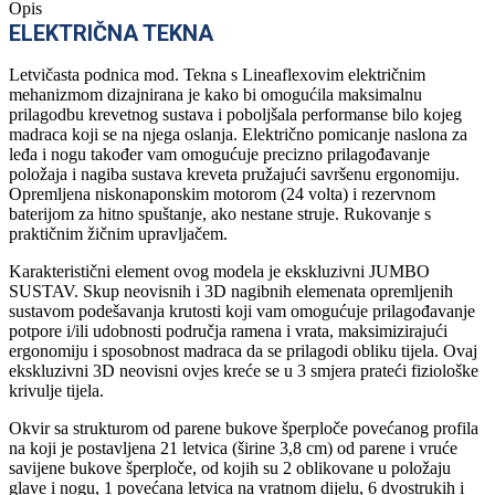
Opis
ELEKTRIČNA TEKNA
Letvičasta podnica mod. Tekna s Lineaflexovim električnim
mehanizmom dizajnirana je kako bi omogućila maksimalnu
prilagodbu krevetnog sustava i poboljšala performanse bilo kojeg
madraca koji se na njega oslanja. Električno pomicanje naslona za
leđa i nogu također vam omogućuje precizno prilagođavanje
položaja i nagiba sustava kreveta pružajući savršenu ergonomiju.
Opremljena niskonaponskim motorom (24 volta) i rezervnom
baterijom za hitno spuštanje, ako nestane struje. Rukovanje s
praktičnim žičnim upravljačem.
Karakteristični element ovog modela je ekskluzivni JUMBO
SUSTAV. Skup neovisnih i 3D nagibnih elemenata opremljenih
sustavom podešavanja krutosti koji vam omogućuje prilagođavanje
potpore i/ili udobnosti područja ramena i vrata, maksimizirajući
ergonomiju i sposobnost madraca da se prilagodi obliku tijela. Ovaj
ekskluzivni 3D neovisni ovjes kreće se u 3 smjera prateći fiziološke
krivulje tijela.
Okvir sa strukturom od parene bukove šperploče povećanog profila
na koji je postavljena 21 letvica (širine 3,8 cm) od parene i vruće
savijene bukove šperploče, od kojih su 2 oblikovane u položaju
glave i nogu, 1 povećana letvica na vratnom dijelu, 6 dvostrukih i