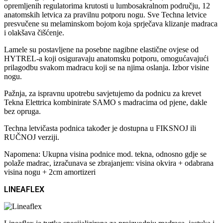
opremljenih regulatorima krutosti u lumbosakralnom području, 12
anatomskih letvica za pravilnu potporu nogu. Sve Techna letvice
presvučene su melaminskom bojom koja sprječava klizanje madraca
i olakšava čišćenje.
Lamele su postavljene na posebne nagibne elastične ovjese od
HYTREL-a koji osiguravaju anatomsku potporu, omogućavajući
prilagodbu svakom madracu koji se na njima oslanja. Izbor visine
nogu.
Pažnja, za ispravnu upotrebu savjetujemo da podnicu za krevet
Tekna Elettrica kombinirate SAMO s madracima od pjene, dakle
bez opruga.
Techna letvičasta podnica također je dostupna u FIKSNOJ ili
RUČNOJ verziji.
Napomena: Ukupna visina podnice mod. tekna, odnosno gdje se
polaže madrac, izračunava se zbrajanjem: visina okvira + odabrana
visina nogu + 2cm amortizeri
LINEAFLEX