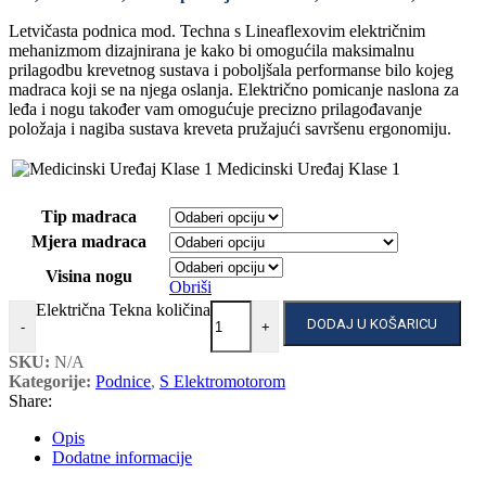
Letvičasta podnica mod. Techna s Lineaflexovim električnim
mehanizmom dizajnirana je kako bi omogućila maksimalnu
prilagodbu krevetnog sustava i poboljšala performanse bilo kojeg
madraca koji se na njega oslanja. Električno pomicanje naslona za
leđa i nogu također vam omogućuje precizno prilagođavanje
položaja i nagiba sustava kreveta pružajući savršenu ergonomiju.
Medicinski Uređaj Klase 1
Tip madraca
Mjera madraca
Visina nogu
Obriši
Električna Tekna količina
DODAJ U KOŠARICU
-
+
SKU:
N/A
Kategorije:
Podnice
,
S Elektromotorom
Share:
Opis
Dodatne informacije