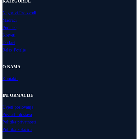
KATEGORIJE
Negorivi Proizvodi
Madraci
Podnice
Kreveti
Dodaci
Relax Fotelje
O NAMA
Kontakti
INFORMACIJE
Uvjeti poslovanja
Povrati i dostava
Politika privatnosti
Politika kolačića