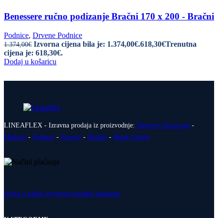
Benessere ručno podizanje Bračni 170 x 200 - Bračni
Podnice
,
Drvene Podnice
Izvorna cijena bila je: 1.374,00€.
618,30
€
Trenutna
1.374,00
€
cijena je: 618,30€.
Dodaj u košaricu
LINEAFLEX - Izravna prodaja iz proizvodnje:
Negorivi Proizvodi
-
Madraci
-
Podnice
-
Kreveti
-
Dodaci
-
Relax Fotelje
Izjava o zaštiti prijenosa osobnih podataka