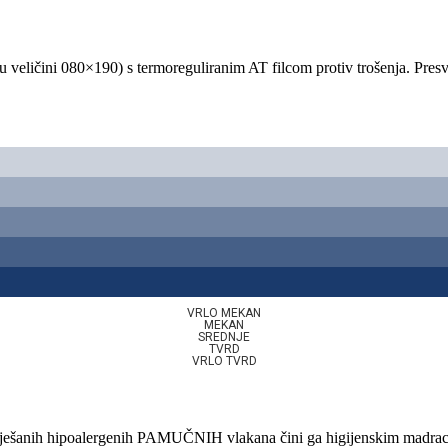
veličini 080×190) s termoreguliranim AT filcom protiv trošenja. Pres
VRLO MEKAN
MEKAN
SREDNJE
TVRD
VRLO TVRD
ješanih hipoalergenih PAMUČNIH vlakana čini ga higijenskim madracem