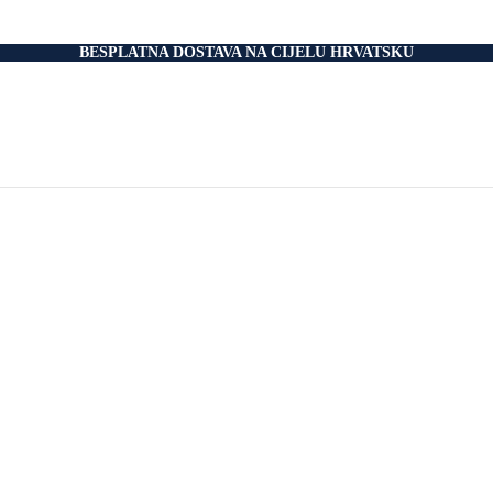
nski Madraci
dnice
 Podnice
BESPLATNA DOSTAVA NA CIJELU HRVATSKU
i Okvir
tromotorom
veti
Drvo
i
rani
nski krevet
aci
e Za Jastuk
e Za Madrace i Podnice
Relax Fotelje
Negorivi Proizvodi
Otporni Madraci
tporni Jastuci