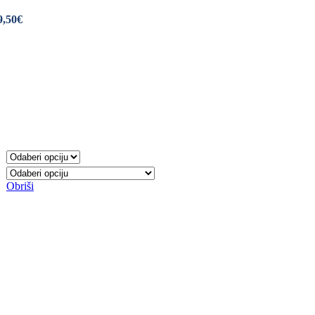
9,50€
Obriši