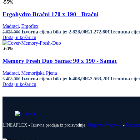
-55%
Ergohydro Bračni 170 x 190 - Bračni
Madraci
,
Ergoflex
Izvorna cijena bila je: 2.828,00€.
1.272,60
€
Trenutna cijen
2.828,00
€
Dodaj u košaricu
-60%
Memory Fresh Duo Samac 90 x 190 - Samac
Madraci
,
Memorijska Pjena
Izvorna cijena bila je: 6.408,00€.
2.563,20
€
Trenutna cijen
6.408,00
€
Dodaj u košaricu
LINEAFLEX - Izravna prodaja iz proizvodnje:
Negorivi Proizvodi
-
Madrac