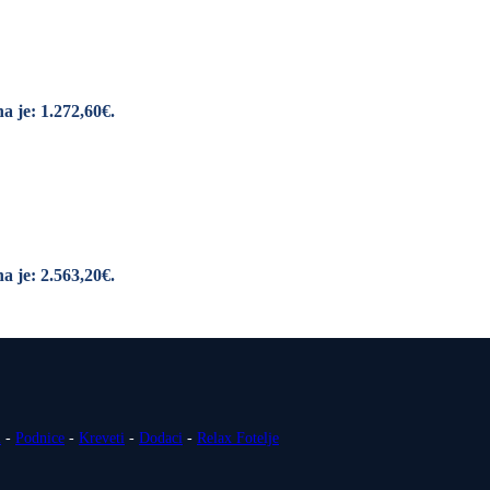
a je: 1.272,60€.
a je: 2.563,20€.
i
-
Podnice
-
Kreveti
-
Dodaci
-
Relax Fotelje