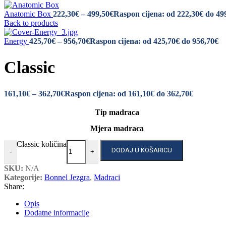
Anatomic Box
222,30
€
–
499,50
€
Raspon cijena: od 222,30€ do 49
Back to products
Energy
425,70
€
–
956,70
€
Raspon cijena: od 425,70€ do 956,70€
Classic
161,10
€
–
362,70
€
Raspon cijena: od 161,10€ do 362,70€
Tip madraca
Mjera madraca
Classic količina
DODAJ U KOŠARICU
-
+
SKU:
N/A
Kategorije:
Bonnel Jezgra
,
Madraci
Share:
Opis
Dodatne informacije