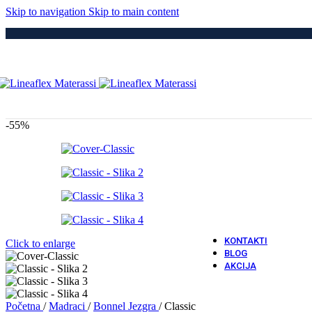
Medici
Skip to navigation
Skip to main content
Po
Drvene
Metaln
S Elek
Kre
Puno 
Iveral
Metaln
Tapeci
-55%
Medici
Dod
Navlak
Navlak
Jastuci
Vatro 
Vatro O
KONTAKTI
Click to enlarge
BLOG
AKCIJA
Početna
/
Madraci
/
Bonnel Jezgra
/
Classic