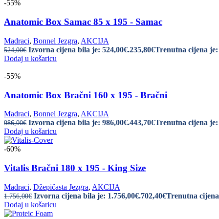
-55%
Anatomic Box Samac 85 x 195 - Samac
Madraci
,
Bonnel Jezgra
,
AKCIJA
Izvorna cijena bila je: 524,00€.
235,80
€
Trenutna cijena je:
524,00
€
Dodaj u košaricu
-55%
Anatomic Box Bračni 160 x 195 - Bračni
Madraci
,
Bonnel Jezgra
,
AKCIJA
Izvorna cijena bila je: 986,00€.
443,70
€
Trenutna cijena je:
986,00
€
Dodaj u košaricu
-60%
Vitalis Bračni 180 x 195 - King Size
Madraci
,
Džepičasta Jezgra
,
AKCIJA
Izvorna cijena bila je: 1.756,00€.
702,40
€
Trenutna cijena 
1.756,00
€
Dodaj u košaricu