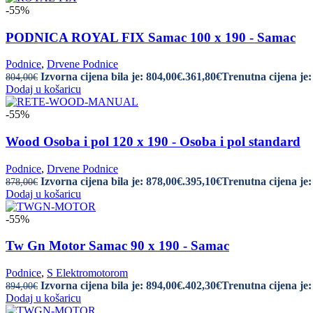
-55%
PODNICA ROYAL FIX Samac 100 x 190 - Samac
Podnice
,
Drvene Podnice
Izvorna cijena bila je: 804,00€.
361,80
€
Trenutna cijena je:
804,00
€
Dodaj u košaricu
-55%
Wood Osoba i pol 120 x 190 - Osoba i pol standard
Podnice
,
Drvene Podnice
Izvorna cijena bila je: 878,00€.
395,10
€
Trenutna cijena je:
878,00
€
Dodaj u košaricu
-55%
Tw Gn Motor Samac 90 x 190 - Samac
Podnice
,
S Elektromotorom
Izvorna cijena bila je: 894,00€.
402,30
€
Trenutna cijena je:
894,00
€
Dodaj u košaricu