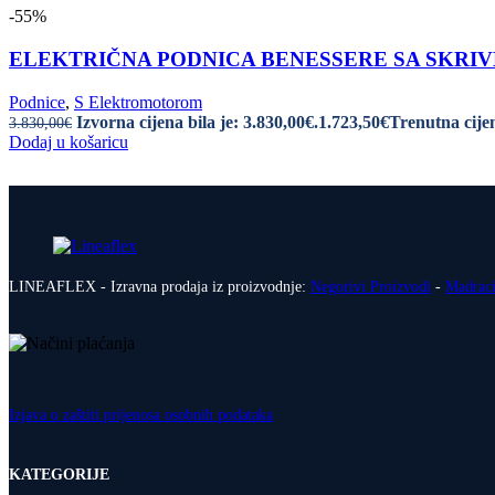
-55%
ELEKTRIČNA PODNICA BENESSERE SA SKRIVENI
Podnice
,
S Elektromotorom
Izvorna cijena bila je: 3.830,00€.
1.723,50
€
Trenutna cijen
3.830,00
€
Dodaj u košaricu
LINEAFLEX - Izravna prodaja iz proizvodnje:
Negorivi Proizvodi
-
Madrac
Izjava o zaštiti prijenosa osobnih podataka
KATEGORIJE