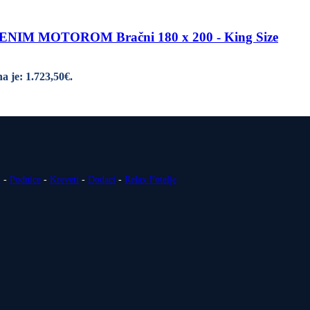
M MOTOROM Bračni 180 x 200 - King Size
a je: 1.723,50€.
i
-
Podnice
-
Kreveti
-
Dodaci
-
Relax Fotelje