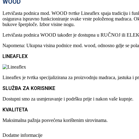
WOOD
Letvičasta podnica mod. WOOD tvrtke Lineaflex spaja tradiciju i fun
osigurava ispravno funkcioniranje svake vrste položenog madraca. O
bukove šperploče. Izbor visine nogu.
Letvičasta podnica WOOD također je dostupna u RUČNOJ ili ELE
Napomena: Ukupna visina podnice mod. wood, odnosno gdje se polaže
LINEAFLEX
Lineaflex je tvrtka specijalizirana za proizvodnju madraca, jastuka 
SLUŽBA ZA KORISNIKE
Dostupni smo za usmjeravanje i podršku prije i nakon vaše kupnje.
KVALITETA
Maksimalna pažnja posvećena korištenim sirovinama.
Dodatne informacije