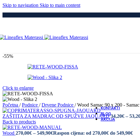
Medici
Skip to navigation
Skip to main content
Po
Drvene
Metaln
S Elek
Kre
Puno 
Iveral
Metaln
Tapeci
-55%
Medici
Dod
Navlak
Navlak
Jastuci
Click to enlarge
Vatro 
Vatro O
Početna
/
Podnice
/
Drvene Podnice
/
Wood Samac 90 x 200 - Samac
KONTAKTI
BLOG
ZAŠTITA ZA MADRAC OD SPUŽVE JAQUARD
34,20
€
–
53,2
AKCIJA
Back to products
Wood
270,00
€
–
549,90
€
Raspon cijena: od 270,00€ do 549,90€