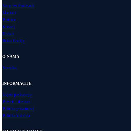
Negorivi Proizvodi
Madraci
Podnice
Kreveti
Dodaci
Relax Fotelje
O NAMA
Kontakti
INFORMACIJE
Uvjeti poslovanja
Povrati i dostava
Politika privatnosti
Politika kolačića