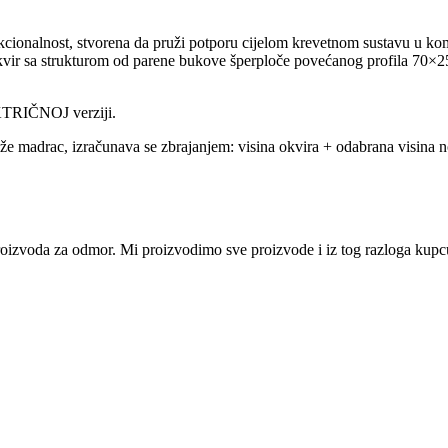
kcionalnost, stvorena da pruži potporu cijelom krevetnom sustavu u ko
kvir sa strukturom od parene bukove šperploče povećanog profila 70×2
KTRIČNOJ verziji.
 madrac, izračunava se zbrajanjem: visina okvira + odabrana visina 
i proizvoda za odmor. Mi proizvodimo sve proizvode i iz tog razloga ku