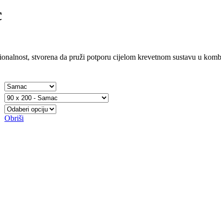
c
cionalnost, stvorena da pruži potporu cijelom krevetnom sustavu u kom
Obriši