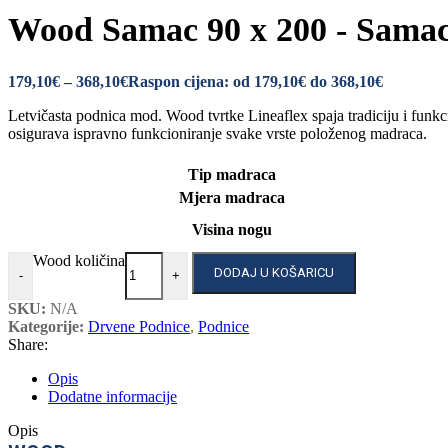
Wood Samac 90 x 200 - Sama
179,10
€
–
368,10
€
Raspon cijena: od 179,10€ do 368,10€
Letvičasta podnica mod. Wood tvrtke Lineaflex spaja tradiciju i funk
osigurava ispravno funkcioniranje svake vrste položenog madraca.
Tip madraca
Mjera madraca
Visina nogu
Wood količina
DODAJ U KOŠARICU
-
+
SKU:
N/A
Kategorije:
Drvene Podnice
,
Podnice
Share:
Opis
Dodatne informacije
Opis