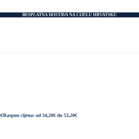
nski Madraci
dnice
 Podnice
BESPLATNA DOSTAVA NA CIJELU HRVATSKU
i Okvir
tromotorom
veti
Drvo
i
rani
nski krevet
aci
e Za Jastuk
e Za Madrace i Podnice
Relax Fotelje
Negorivi Proizvodi
Otporni Madraci
tporni Jastuci
0
€
Raspon cijena: od 34,20€ do 53,20€