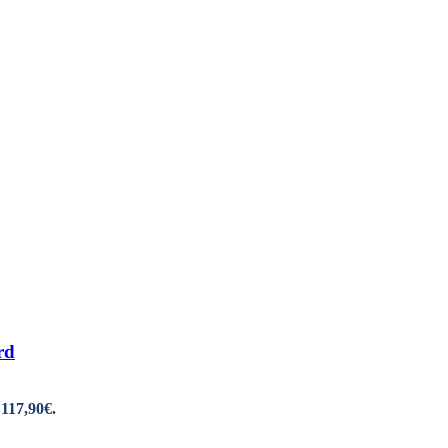
rd
 117,90€.