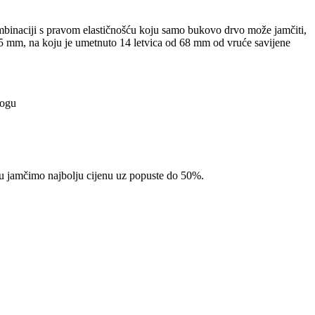
mbinaciji s pravom elastičnošću koju samo bukovo drvo može jamčiti,
5 mm, na koju je umetnuto 14 letvica od 68 mm od vruće savijene
nogu
pcu jamčimo najbolju cijenu uz popuste do 50%.