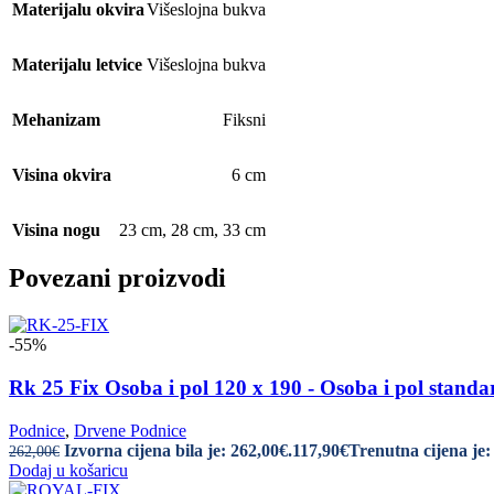
Materijalu okvira
Višeslojna bukva
Materijalu letvice
Višeslojna bukva
Mehanizam
Fiksni
Visina okvira
6 cm
Visina nogu
23 cm
,
28 cm
,
33 cm
Povezani proizvodi
-55%
Rk 25 Fix Osoba i pol 120 x 190 - Osoba i pol standa
Podnice
,
Drvene Podnice
Izvorna cijena bila je: 262,00€.
117,90
€
Trenutna cijena je:
262,00
€
Dodaj u košaricu