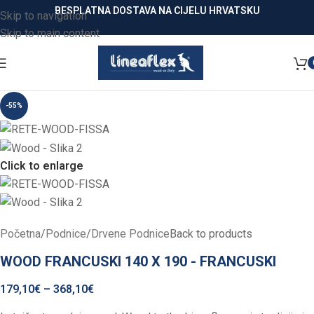
BESPLATNA DOSTAVA NA CIJELU HRVATSKU
Skip to navigation
Skip to main content
-55%
Click to enlarge
Početna
/
Podnice
/
Drvene Podnice
Back to products
WOOD FRANCUSKI 140 X 190 - FRANCUSKI
179,10
€
–
368,10
€