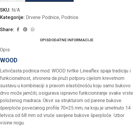
SKU:
N/A
Kategorije:
Drvene Podnice
,
Podnice
Share:
OPIS
DODATNE INFORMACIJE
Opis
WOOD
Letvičasta podnica mod. WOOD tvrtke Lineaflex spaja tradiciju i
funkcionalnost, stvorena da pruži potporu cijelom krevetnom
sustavu u kombinaciji s pravom elastičnošću koju samo bukovo
drvo može jamčiti, osigurava ispravno funkcioniranje svake vrste
položenog madraca. Okvir sa strukturom od parene bukove
šperploče povećanog profila 70×25 mm, na koju je umetnuto 14
letvica od 68 mm od vruće savijene bukove šperploče. Izbor
visine nogu.