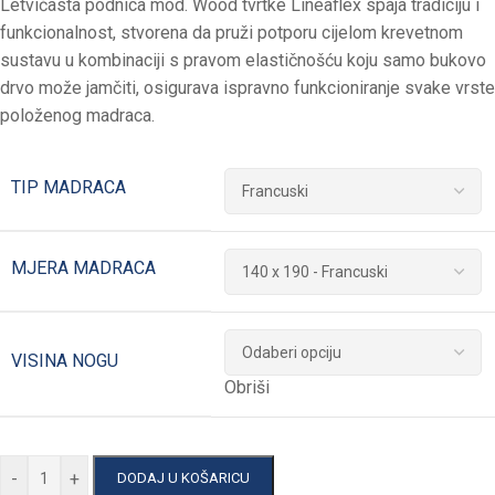
Letvičasta podnica mod. Wood tvrtke Lineaflex spaja tradiciju i
funkcionalnost, stvorena da pruži potporu cijelom krevetnom
sustavu u kombinaciji s pravom elastičnošću koju samo bukovo
drvo može jamčiti, osigurava ispravno funkcioniranje svake vrste
položenog madraca.
TIP MADRACA
MJERA MADRACA
VISINA NOGU
Obriši
-
+
DODAJ U KOŠARICU