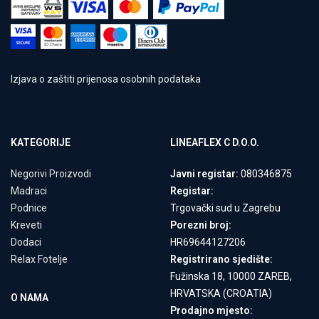
Izjava o zaštiti prijenosa osobnih podataka
KATEGORIJE
LINEAFLEX C D.O.O.
Negorivi Proizvodi
Javni registar:
080346875
Madraci
Registar:
Podnice
Trgovački sud u Zagrebu
Kreveti
Porezni broj:
Dodaci
HR69644127206
Relax Fotelje
Registrirano sjedište:
Fužinska 18, 10000 ZAREB,
HRVATSKA (CROATIA)
O NAMA
Prodajno mjesto: