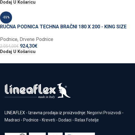
Dodaj U Košaricu
-55%
RUČNA PODNICA TECHNA BRAČNI 180 X 200 - KING SIZE
Podnice
,
Drvene Podnice
924,30
€
2.054,00
€
Dodaj U Košaricu
LINEAFLEX - Izravna prodaja iz proizvodnje:
Negorivi Proizvodi
-
Madraci
-
Podnice
-
Kreveti
-
Dodaci
-
Relax Fotelje