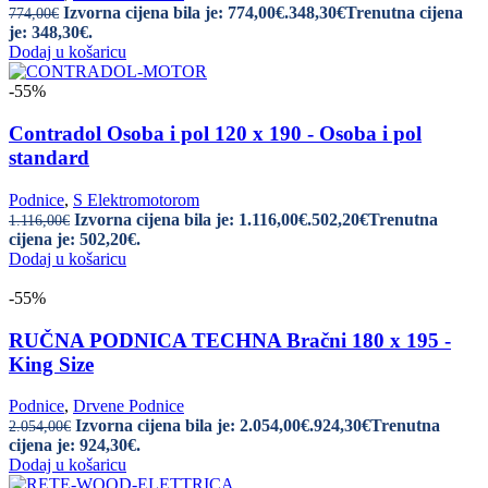
Izvorna cijena bila je: 774,00€.
348,30
€
Trenutna cijena
774,00
€
je: 348,30€.
Dodaj u košaricu
-55%
Contradol Osoba i pol 120 x 190 - Osoba i pol
standard
Podnice
,
S Elektromotorom
Izvorna cijena bila je: 1.116,00€.
502,20
€
Trenutna
1.116,00
€
cijena je: 502,20€.
Dodaj u košaricu
-55%
RUČNA PODNICA TECHNA Bračni 180 x 195 -
King Size
Podnice
,
Drvene Podnice
Izvorna cijena bila je: 2.054,00€.
924,30
€
Trenutna
2.054,00
€
cijena je: 924,30€.
Dodaj u košaricu