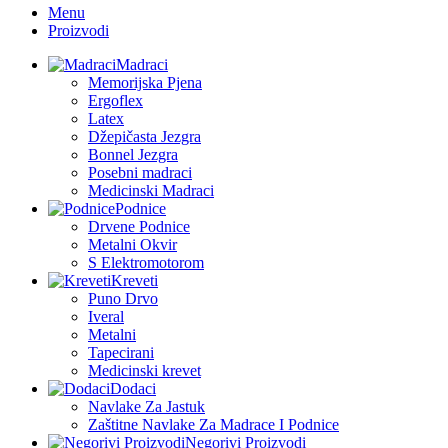
Menu
Proizvodi
Madraci
Memorijska Pjena
Ergoflex
Latex
Džepičasta Jezgra
Bonnel Jezgra
Posebni madraci
Medicinski Madraci
Podnice
Drvene Podnice
Metalni Okvir
S Elektromotorom
Kreveti
Puno Drvo
Iveral
Metalni
Tapecirani
Medicinski krevet
Dodaci
Navlake Za Jastuk
Zaštitne Navlake Za Madrace I Podnice
Negorivi Proizvodi