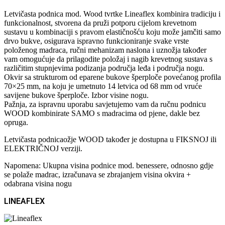
Letvičasta podnica mod. Wood tvrtke Lineaflex kombinira tradiciju i
funkcionalnost, stvorena da pruži potporu cijelom krevetnom
sustavu u kombinaciji s pravom elastičnošću koju može jamčiti samo
drvo bukve, osigurava ispravno funkcioniranje svake vrste
položenog madraca, ručni mehanizam naslona i uznožja također
vam omogućuje da prilagodite položaj i nagib krevetnog sustava s
različitim stupnjevima podizanja područja leđa i područja nogu.
Okvir sa strukturom od eparene bukove šperploče povećanog profila
70×25 mm, na koju je umetnuto 14 letvica od 68 mm od vruće
savijene bukove šperploče. Izbor visine nogu.
Pažnja, za ispravnu uporabu savjetujemo vam da ručnu podnicu
WOOD kombinirate SAMO s madracima od pjene, dakle bez
opruga.
Letvičasta podnicaožje WOOD također je dostupna u FIKSNOJ ili
ELEKTRIČNOJ verziji.
Napomena: Ukupna visina podnice mod. benessere, odnosno gdje
se polaže madrac, izračunava se zbrajanjem visina okvira +
odabrana visina nogu
LINEAFLEX