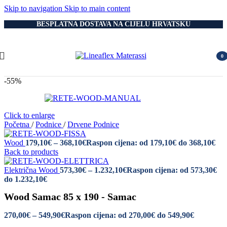
Skip to navigation
Skip to main content
BESPLATNA DOSTAVA NA CIJELU HRVATSKU
0
item
-55%
Click to enlarge
Početna
/
Podnice
/
Drvene Podnice
Wood
179,10
€
–
368,10
€
Raspon cijena: od 179,10€ do 368,10€
Back to products
Električna Wood
573,30
€
–
1.232,10
€
Raspon cijena: od 573,30€
do 1.232,10€
Wood Samac 85 x 190 - Samac
270,00
€
–
549,90
€
Raspon cijena: od 270,00€ do 549,90€