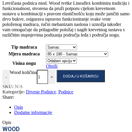
Letvičasta podnica mod. Wood tvrtke Lineaflex kombinira tradiciju i
funkcionalnost, stvorena da pruži potporu cijelom krevetnom
sustavu u kombinaciji s pravom elastičnošću koju može jamčiti samo
drvo bukve, osigurava ispravno funkcioniranje svake vrste
položenog madraca, ručni mehanizam naslona i uznožja također
vam omogućuje da prilagodite položaj i nagib krevetnog sustava s
različitim stupnjevima podizanja područja leđa i područja nogu.
Tip madraca
Mjera madraca
Visina nogu
Obriši
Wood količina
DODAJ U KOŠARICU
-
+
SKU:
N/A
Kategorije:
Drvene Podnice
,
Podnice
Share:
Opis
Dodatne informacije
Opis
WOOD