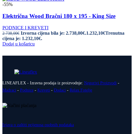
-55%
Električna Wood Bračni 180 x 195 - King Size
PODNICE I KREVETI
Izvorna cijena bila je: 2.738,00€.
1.232,10
€
Trenutna
2.738,00
€
cijena je: 1.232,10€.
Dodaj u košaricu
LINEAFLEX - Izravna prodaja iz proizvodnje:
Negorivi Proizvodi
-
Madraci
-
Podnice
-
Kreveti
-
Dodaci
-
Relax Fotelje
Izjava o zaštiti prijenosa osobnih podataka