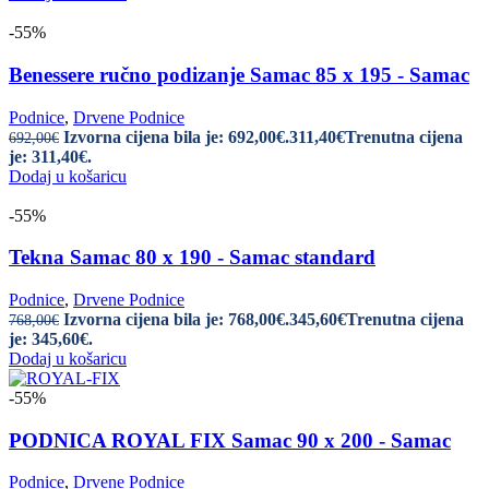
-55%
Benessere ručno podizanje Samac 85 x 195 - Samac
Podnice
,
Drvene Podnice
Izvorna cijena bila je: 692,00€.
311,40
€
Trenutna cijena
692,00
€
je: 311,40€.
Dodaj u košaricu
-55%
Tekna Samac 80 x 190 - Samac standard
Podnice
,
Drvene Podnice
Izvorna cijena bila je: 768,00€.
345,60
€
Trenutna cijena
768,00
€
je: 345,60€.
Dodaj u košaricu
-55%
PODNICA ROYAL FIX Samac 90 x 200 - Samac
Podnice
,
Drvene Podnice