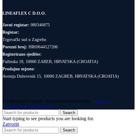
LINEAFLEX C D.O.O.
Javni registar:
080346875
Registar:
Trgovački sud u Zagrebu
Porezni broj:
HR69644127206
Registrirano sjedište:
Fužinska 18, 10000 ZAREB, HRVATSKA (CROATIA)
Prodajno mjesto:
Avenija Dubrovnik 15, 10000 ZAGREB, HRVATSKA (CROATIA)
© LINEAFLEX C D.O.O. - PDV BROJ 69644127206 -
CREDITS
PREFERENCE PRIVATNOSTI
Search
Start typing to see products you are looking for.
Zatvoriti
Search