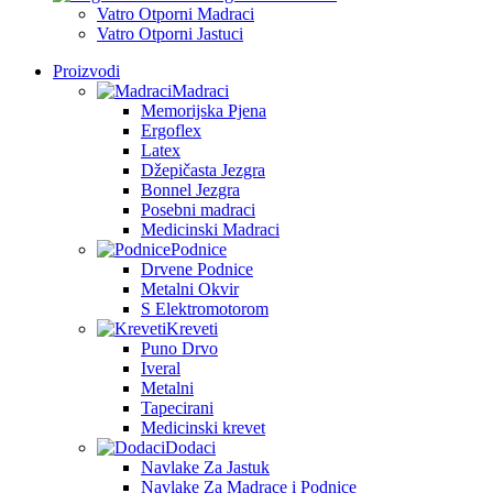
Vatro Otporni Madraci
Vatro Otporni Jastuci
Proizvodi
Madraci
Memorijska Pjena
Ergoflex
Latex
Džepičasta Jezgra
Bonnel Jezgra
Posebni madraci
Medicinski Madraci
Podnice
Drvene Podnice
Metalni Okvir
S Elektromotorom
Kreveti
Puno Drvo
Iveral
Metalni
Tapecirani
Medicinski krevet
Dodaci
Navlake Za Jastuk
Navlake Za Madrace i Podnice