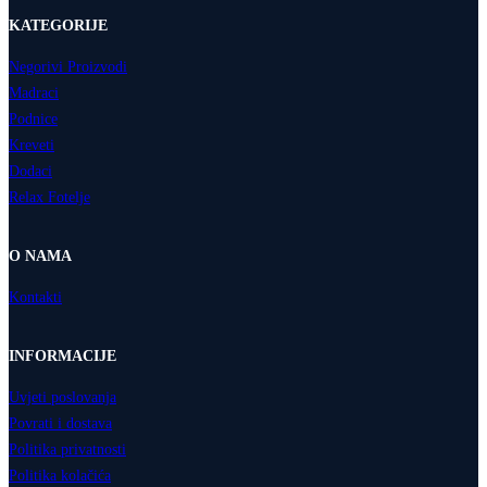
KATEGORIJE
Negorivi Proizvodi
Madraci
Podnice
Kreveti
Dodaci
Relax Fotelje
O NAMA
Kontakti
INFORMACIJE
Uvjeti poslovanja
Povrati i dostava
Politika privatnosti
Politika kolačića