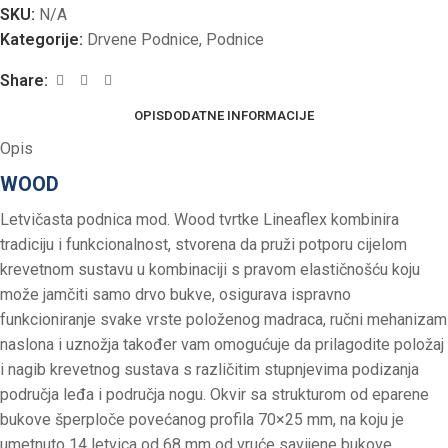
SKU:
N/A
Kategorije:
Drvene Podnice
,
Podnice
Share:
OPIS
DODATNE INFORMACIJE
Opis
WOOD
Letvičasta podnica mod. Wood tvrtke Lineaflex kombinira
tradiciju i funkcionalnost, stvorena da pruži potporu cijelom
krevetnom sustavu u kombinaciji s pravom elastičnošću koju
može jamčiti samo drvo bukve, osigurava ispravno
funkcioniranje svake vrste položenog madraca, ručni mehanizam
naslona i uznožja također vam omogućuje da prilagodite položaj
i nagib krevetnog sustava s različitim stupnjevima podizanja
područja leđa i područja nogu. Okvir sa strukturom od eparene
bukove šperploče povećanog profila 70×25 mm, na koju je
umetnuto 14 letvica od 68 mm od vruće savijene bukove