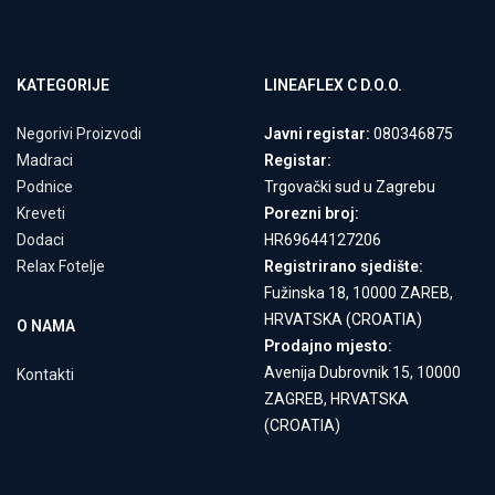
KATEGORIJE
LINEAFLEX C D.O.O.
Negorivi Proizvodi
Javni registar:
080346875
Madraci
Registar:
Podnice
Trgovački sud u Zagrebu
Kreveti
Porezni broj:
Dodaci
HR69644127206
Relax Fotelje
Registrirano sjedište:
Fužinska 18, 10000 ZAREB,
HRVATSKA (CROATIA)
O NAMA
Prodajno mjesto:
Avenija Dubrovnik 15, 10000
Kontakti
ZAGREB, HRVATSKA
(CROATIA)