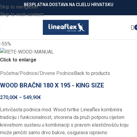
BESPLATNA DOSTAVA NA CIJELU HRVATSKU
Skip to navigation
Skip to main content
-55%
Click to enlarge
Početna
/
Podnice
/
Drvene Podnice
Back to products
WOOD BRAČNI 180 X 195 - KING SIZE
270,00
€
–
549,90
€
Letvičasta podnica mod. Wood tvrtke Lineaflex kombinira
tradiciju i funkcionalnost, stvorena da pruži potporu cijelom
krevetnom sustavu u kombinaciji s pravom elastičnošću koju
može jamčiti samo drvo bukve, osigurava ispravno