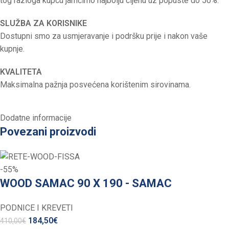
tog razloga kupcu jamčimo najbolju cijenu uz popuste do 50%.
SLUŽBA ZA KORISNIKE
Dostupni smo za usmjeravanje i podršku prije i nakon vaše
kupnje.
KVALITETA
Maksimalna pažnja posvećena korištenim sirovinama.
Dodatne informacije
Povezani proizvodi
-55%
WOOD SAMAC 90 X 190 - SAMAC
PODNICE I KREVETI
184,50
€
410,00
€