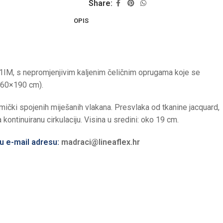
Share:
OPIS
1IM, s nepromjenjivim kaljenim čeličnim oprugama koje se
 160×190 cm).
rmički spojenih miješanih vlakana. Presvlaka od tkanine jacquard,
kontinuiranu cirkulaciju. Visina u sredini: oko 19 cm.
ću e-mail adresu:
madraci@lineaflex.hr