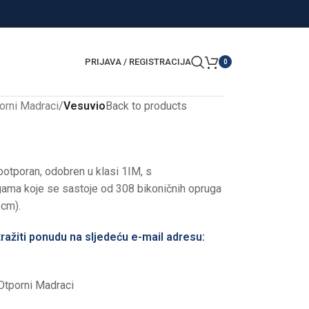
PRIJAVA / REGISTRACIJA
0
orni Madraci
/
Vesuvio
Back to products
otporan, odobren u klasi 1IM, s
gama koje se sastoje od 308 bikoničnih opruga
 cm).
ražiti ponudu na sljedeću e-mail adresu:
Otporni Madraci