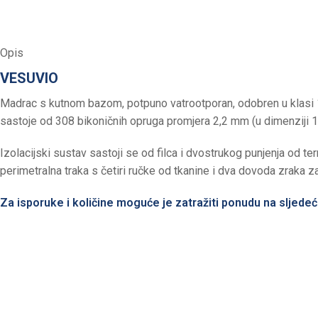
Opis
VESUVIO
Madrac s kutnom bazom, potpuno vatrootporan, odobren u klasi 
sastoje od 308 bikoničnih opruga promjera 2,2 mm (u dimenziji
Izolacijski sustav sastoji se od filca i dvostrukog punjenja od te
perimetralna traka s četiri ručke od tkanine i dva dovoda zraka za 
Za isporuke i količine moguće je zatražiti ponudu na sljede