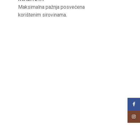
Maksimalna pažnja posvećena
korištenim sirovinama.
Face
Insta