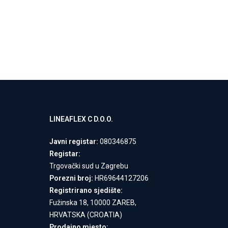
LINEAFLEX C D.O.O.
Javni registar:
080346875
Registar:
Trgovački sud u Zagrebu
Porezni broj:
HR69644127206
Registrirano sjedište:
Fužinska 18, 10000 ZAREB,
HRVATSKA (CROATIA)
Prodajno mjesto: