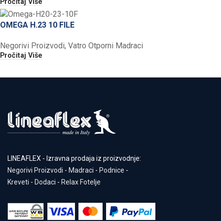
Pročitaj Više
OMEGA H.23 10 FILE
Negorivi Proizvodi
,
Vatro Otporni Madraci
Pročitaj Više
LINEAFLEX - Izravna prodaja iz proizvodnje:
Negorivi Proizvodi
-
Madraci
-
Podnice
-
Kreveti
-
Dodaci
-
Relax Fotelje