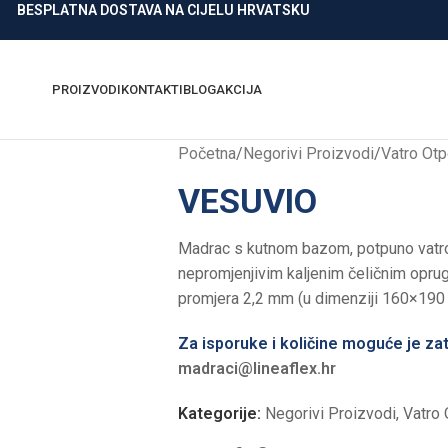
BESPLATNA DOSTAVA NA CIJELU HRVATSKU
PROIZVODI
KONTAKTI
BLOG
AKCIJA
Početna
/
Negorivi Proizvodi
/
Vatro Otp
VESUVIO
Madrac s kutnom bazom, potpuno vatro
nepromjenjivim kaljenim čeličnim opru
promjera 2,2 mm (u dimenziji 160×190
Za isporuke i količine moguće je zat
madraci@lineaflex.hr
Kategorije:
Negorivi Proizvodi
,
Vatro 