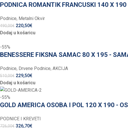
PODNICA ROMANTIK FRANCUSKI 140 X 190 
Podnice
,
Metalni Okvir
220,50
€
490,00
€
Dodaj u košaricu
-55%
BENESSERE FIKSNA SAMAC 80 X 195 - SA
Podnice
,
Drvene Podnice
,
AKCIJA
229,50
€
510,00
€
Dodaj u košaricu
-55%
GOLD AMERICA OSOBA I POL 120 X 190 - O
PODNICE I KREVETI
326,70
€
726,00
€