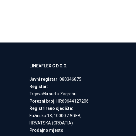
LINEAFLEX C D.O.O.
Javni registar:
080346875
Registar:
Trgovački sud u Zagrebu
Porezni broj:
HR69644127206
Registrirano sjedište:
Fužinska 18, 10000 ZAREB,
HRVATSKA (CROATIA)
Prodajno mjesto: