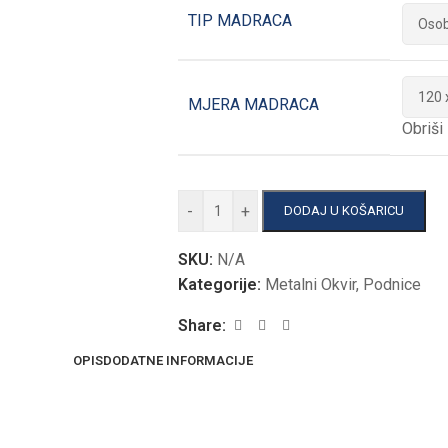
TIP MADRACA
MJERA MADRACA
Obriši
-
+
DODAJ U KOŠARICU
SKU:
N/A
Kategorije:
Metalni Okvir
,
Podnice
Share:
OPIS
DODATNE INFORMACIJE