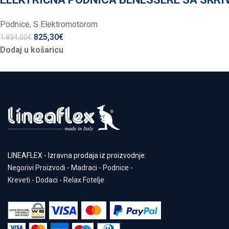
Podnice
,
S Elektromotorom
825,30
€
1.834,00
€
Dodaj u košaricu
LINEAFLEX - Izravna prodaja iz proizvodnje:
Negorivi Proizvodi
-
Madraci
-
Podnice
-
Kreveti
-
Dodaci
-
Relax Fotelje