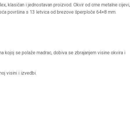
ex, klasičan i jednostavan proizvod. Okvir od crne metalne cijevi,
žeća površina s 13 letvica od brezove šperploče 64×8 mm.
a kojoj se polaže madrac, dobiva se zbrajanjem visine okvira i
j visini i izvedbi.