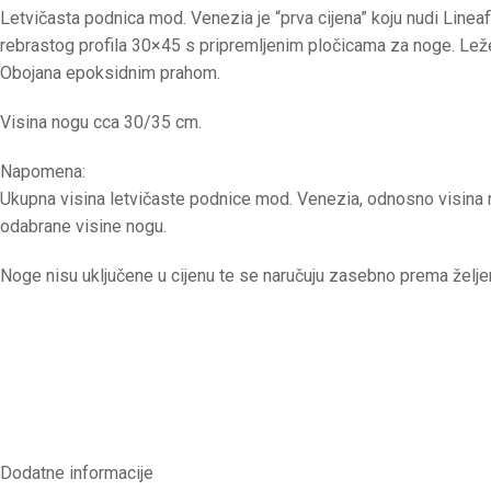
Letvičasta podnica mod. Venezia je “prva cijena” koju nudi Lineafl
rebrastog profila 30×45 s pripremljenim pločicama za noge. Le
Obojana epoksidnim prahom.
Visina nogu cca 30/35 cm.
Napomena:
Ukupna visina letvičaste podnice mod. Venezia, odnosno visina n
odabrane visine nogu.
Noge nisu uključene u cijenu te se naručuju zasebno prema željeno
Dodatne informacije