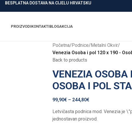
BESPLATNA DOSTAVA NA CIJELU HRVATSKU
PROIZVODI
KONTAKTI
BLOG
AKCIJA
Početna
/
Podnice
/
Metalni Okvir
/
Venezia Osoba i pol 120 x 190 - Osob
Back to products
VENEZIA OSOBA I
OSOBA I POL ST
99,90
€
–
244,80
€
Letvičasta podnica mod. Venezia je \”pr
jednostavan proizvod.