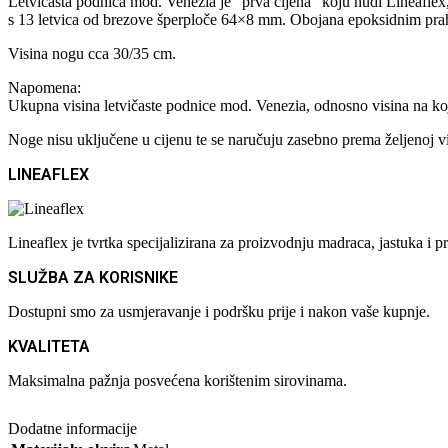
Letvičasta podnica mod. Venezia je “prva cijena” koju nudi Lineaflex
s 13 letvica od brezove šperploče 64×8 mm. Obojana epoksidnim pr
Visina nogu cca 30/35 cm.
Napomena:
Ukupna visina letvičaste podnice mod. Venezia, odnosno visina na koj
Noge nisu uključene u cijenu te se naručuju zasebno prema željenoj vis
LINEAFLEX
Lineaflex je tvrtka specijalizirana za proizvodnju madraca, jastuka 
SLUŽBA ZA KORISNIKE
Dostupni smo za usmjeravanje i podršku prije i nakon vaše kupnje.
KVALITETA
Maksimalna pažnja posvećena korištenim sirovinama.
Dodatne informacije