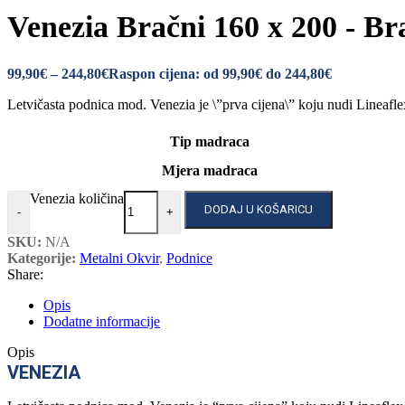
Venezia Bračni 160 x 200 - Br
99,90
€
–
244,80
€
Raspon cijena: od 99,90€ do 244,80€
Letvičasta podnica mod. Venezia je \”prva cijena\” koju nudi Lineafle
Tip madraca
Mjera madraca
Venezia količina
DODAJ U KOŠARICU
-
+
SKU:
N/A
Kategorije:
Metalni Okvir
,
Podnice
Share:
Opis
Dodatne informacije
Opis
VENEZIA