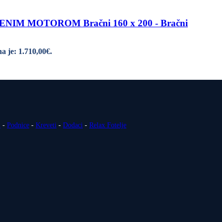
M MOTOROM Bračni 160 x 200 - Bračni
a je: 1.710,00€.
i
-
Podnice
-
Kreveti
-
Dodaci
-
Relax Fotelje