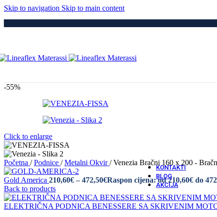
Medici
Skip to navigation
Skip to main content
Po
Drvene
Metaln
S Elek
Kre
Puno 
Iveral
Metaln
Tapeci
-55%
Medici
Dod
Navlak
Navlak
Jastuci
Click to enlarge
Vatro 
Vatro O
Početna
/
Podnice
/
Metalni Okvir
/
Venezia Bračni 160 x 200 - Bračn
KONTAKTI
BLOG
Gold America
210,60
€
–
472,50
€
Raspon cijena: od 210,60€ do 472
AKCIJA
Back to products
ELEKTRIČNA PODNICA BENESSERE SA SKRIVENIM MO