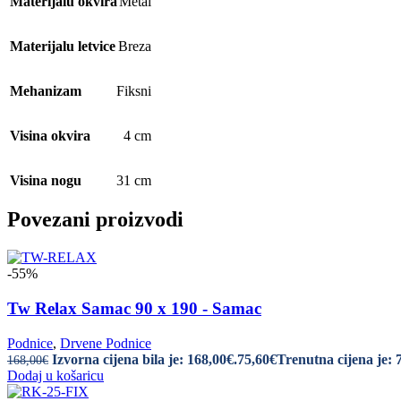
Materijalu okvira
Metal
Materijalu letvice
Breza
Mehanizam
Fiksni
Visina okvira
4 cm
Visina nogu
31 cm
Povezani proizvodi
-55%
Tw Relax Samac 90 x 190 - Samac
Podnice
,
Drvene Podnice
Izvorna cijena bila je: 168,00€.
75,60
€
Trenutna cijena je: 
168,00
€
Dodaj u košaricu