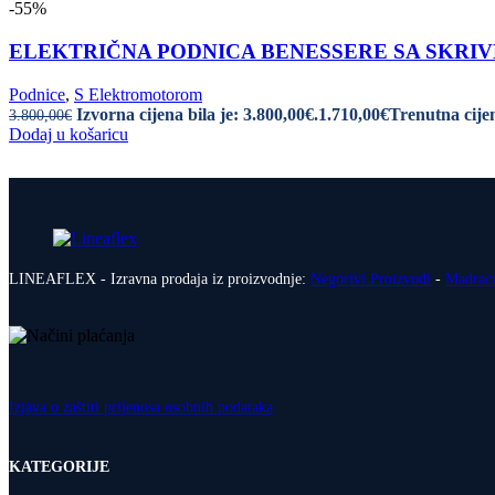
-55%
ELEKTRIČNA PODNICA BENESSERE SA SKRIVENI
Podnice
,
S Elektromotorom
Izvorna cijena bila je: 3.800,00€.
1.710,00
€
Trenutna cijen
3.800,00
€
Dodaj u košaricu
LINEAFLEX - Izravna prodaja iz proizvodnje:
Negorivi Proizvodi
-
Madrac
Izjava o zaštiti prijenosa osobnih podataka
KATEGORIJE