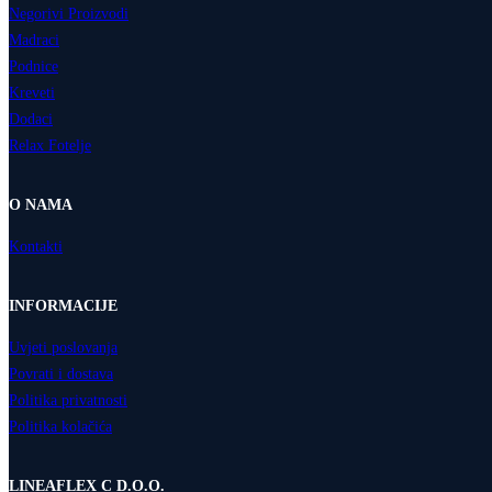
Negorivi Proizvodi
Madraci
Podnice
Kreveti
Dodaci
Relax Fotelje
O NAMA
Kontakti
INFORMACIJE
Uvjeti poslovanja
Povrati i dostava
Politika privatnosti
Politika kolačića
LINEAFLEX C D.O.O.