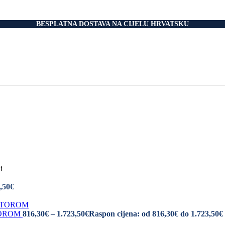
nski Madraci
dnice
 Podnice
BESPLATNA DOSTAVA NA CIJELU HRVATSKU
i Okvir
tromotorom
veti
Drvo
i
rani
nski krevet
aci
e Za Jastuk
e Za Madrace i Podnice
Relax Fotelje
Negorivi Proizvodi
Otporni Madraci
tporni Jastuci
i
,50€
TOROM
816,30
€
–
1.723,50
€
Raspon cijena: od 816,30€ do 1.723,50€