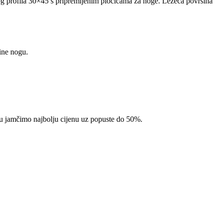
tog profila 30×45 s pripremljenim pločicama za noge. Ležeća površina
ine nogu.
pcu jamčimo najbolju cijenu uz popuste do 50%.