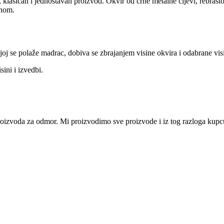
, klasičan i jednostavan proizvod. Okvir od crne metalne cijevi, rebras
ahom.
oj se polaže madrac, dobiva se zbrajanjem visine okvira i odabrane vis
ini i izvedbi.
i proizvoda za odmor. Mi proizvodimo sve proizvode i iz tog razloga ku