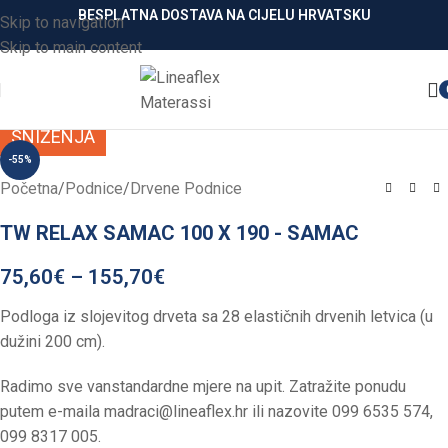
BESPLATNA DOSTAVA NA CIJELU HRVATSKU
Skip to navigation
Skip to main content
Click to enlarge
SNIŽENJA
-55%
Početna
/
Podnice
/
Drvene Podnice
TW RELAX SAMAC 100 X 190 - SAMAC
75,60
€
–
155,70
€
Podloga iz slojevitog drveta sa 28 elastičnih drvenih letvica (u
dužini 200 cm).
Radimo sve vanstandardne mjere na upit. Zatražite ponudu
putem e-maila
madraci@lineaflex.hr
ili nazovite 099 6535 574,
099 8317 005.