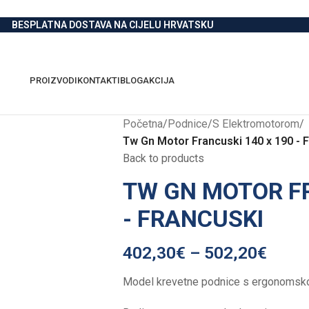
BESPLATNA DOSTAVA NA CIJELU HRVATSKU
PROIZVODI
KONTAKTI
BLOG
AKCIJA
Početna
/
Podnice
/
S Elektromotorom
/
Tw Gn Motor Francuski 140 x 190 - 
Back to products
TW GN MOTOR FR
- FRANCUSKI
402,30
€
–
502,20
€
Model krevetne podnice s ergonomsko