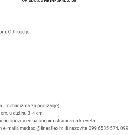
OPIS
DODATNE INFORMACIJE
. Odlikuju je:
a i mehanizma za podizanje)
5 cm, u dužinu 3-4 cm
nosač pričvršćen na bočnim stranicama kreveta
m e-maila
madraci@lineaflex.hr
ili nazovite 099 6535 574, 099