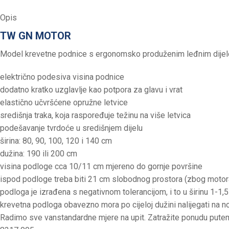
Opis
TW GN MOTOR
Model krevetne podnice s ergonomsko produženim leđnim dijelom
električno podesiva visina podnice
dodatno kratko uzglavlje kao potpora za glavu i vrat
elastično učvršćene opružne letvice
središnja traka, koja raspoređuje težinu na više letvica
podešavanje tvrdoće u središnjem dijelu
širina: 80, 90, 100, 120 i 140 cm
dužina: 190 ili 200 cm
visina podloge cca 10/11 cm mjereno do gornje površine
ispod podloge treba biti 21 cm slobodnog prostora (zbog motor
podloga je izrađena s negativnom tolerancijom, i to u širinu 1-1,
krevetna podloga obavezno mora po cijeloj dužini nalijegati na 
Radimo sve vanstandardne mjere na upit. Zatražite ponudu pute