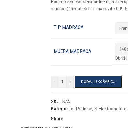
Radimo sve vanstandardne mjere na upi
madraci@lineaflex.hr
ili nazovite 099 
TIP MADRACA
MJERA MADRACA
Obriši
-
+
DODAJ U KOŠARICU
SKU:
N/A
Kategorije:
Podnice
,
S Elektromotor
Share: