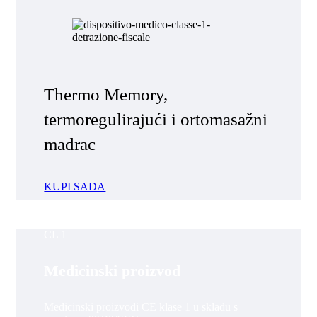
Thermo Memory,
termoregulirajući i ortomasažni
madrac
KUPI SADA
CL 1
Medicinski proizvod
Medicinski proizvodi CE klase 1 u skladu s