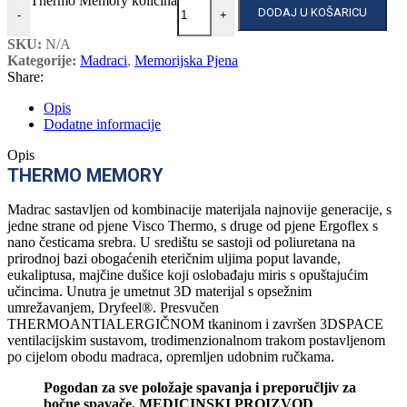
Thermo Memory količina
DODAJ U KOŠARICU
-
+
SKU:
N/A
Kategorije:
Madraci
,
Memorijska Pjena
Share:
Opis
Dodatne informacije
Opis
THERMO MEMORY
Madrac sastavljen od kombinacije materijala najnovije generacije, s
jedne strane od pjene Visco Thermo, s druge od pjene Ergoflex s
nano česticama srebra. U središtu se sastoji od poliuretana na
prirodnoj bazi obogaćenih eteričnim uljima poput lavande,
eukaliptusa, majčine dušice koji oslobađaju miris s opuštajućim
učincima. Unutra je umetnut 3D materijal s opsežnim
umrežavanjem, Dryfeel®. Presvučen
THERMOANTIALERGIČNOM tkaninom i završen 3DSPACE
ventilacijskim sustavom, trodimenzionalnom trakom postavljenom
po cijelom obodu madraca, opremljen udobnim ručkama.
Pogodan za sve položaje spavanja i preporučljiv za
bočne spavače, MEDICINSKI PROIZVOD