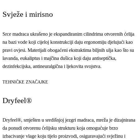
Svježe i mirisno
Srce madraca ukrašeno je ekspandiranim cilindrima otvorenih ćelija
na bazi vode koji cijeloj konstrukciji daju ergonomiju djelujući kao
pravi ovjesi. Materijali obogaćeni ekstraktima biljnih ulja kao što su
lavanda, eukaliptus i majčina dušica koji daju antiseptička,
dezinfekcijska, antineuralgična i ljekovita svojstva.
TEHNIČKE ZNAČAJKE
Dryfeel®
Dryfeel®, smješten u središnjoj jezgri madraca, mreža je dizajnirana
da ponudi otvorenu ćelijsku strukturu koja omogućuje brzo
izbacivanje vlage koju tijelo proizvodi, osiguravajući svježinu i