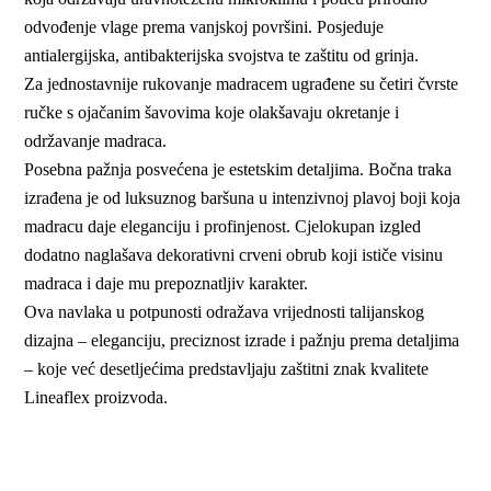
odvođenje vlage prema vanjskoj površini. Posjeduje
antialergijska, antibakterijska svojstva te zaštitu od grinja.
Za jednostavnije rukovanje madracem ugrađene su četiri čvrste
ručke s ojačanim šavovima koje olakšavaju okretanje i
održavanje madraca.
Posebna pažnja posvećena je estetskim detaljima. Bočna traka
izrađena je od luksuznog baršuna u intenzivnoj plavoj boji koja
madracu daje eleganciju i profinjenost. Cjelokupan izgled
dodatno naglašava dekorativni crveni obrub koji ističe visinu
madraca i daje mu prepoznatljiv karakter.
Ova navlaka u potpunosti odražava vrijednosti talijanskog
dizajna – eleganciju, preciznost izrade i pažnju prema detaljima
– koje već desetljećima predstavljaju zaštitni znak kvalitete
Lineaflex proizvoda.