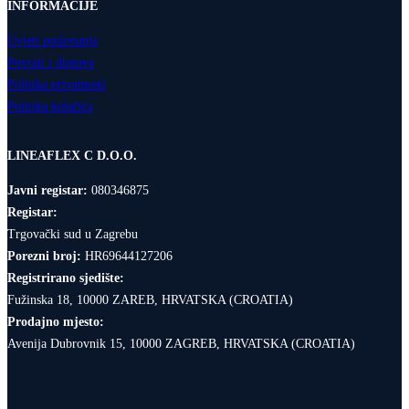
INFORMACIJE
Uvjeti poslovanja
Povrati i dostava
Politika privatnosti
Politika kolačića
LINEAFLEX C D.O.O.
Javni registar:
080346875
Registar:
Trgovački sud u Zagrebu
Porezni broj:
HR69644127206
Registrirano sjedište:
Fužinska 18, 10000 ZAREB, HRVATSKA (CROATIA)
Prodajno mjesto:
Avenija Dubrovnik 15, 10000 ZAGREB, HRVATSKA (CROATIA)