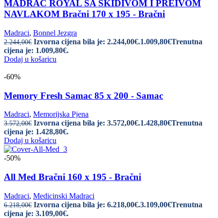
MADRAC ROYAL SA SKIDIVOM I PREIVOM
NAVLAKOM Bračni 170 x 195 - Bračni
Madraci
,
Bonnel Jezgra
Izvorna cijena bila je: 2.244,00€.
1.009,80
€
Trenutna
2.244,00
€
cijena je: 1.009,80€.
Dodaj u košaricu
-60%
Memory Fresh Samac 85 x 200 - Samac
Madraci
,
Memorijska Pjena
Izvorna cijena bila je: 3.572,00€.
1.428,80
€
Trenutna
3.572,00
€
cijena je: 1.428,80€.
Dodaj u košaricu
-50%
All Med Bračni 160 x 195 - Bračni
Madraci
,
Medicinski Madraci
Izvorna cijena bila je: 6.218,00€.
3.109,00
€
Trenutna
6.218,00
€
cijena je: 3.109,00€.