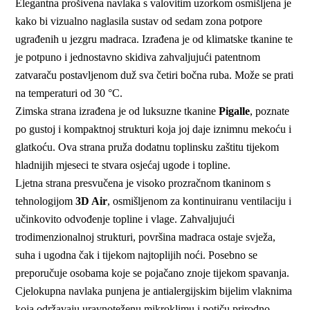
Elegantna prošivena navlaka s valovitim uzorkom osmišljena je
kako bi vizualno naglasila sustav od sedam zona potpore
ugrađenih u jezgru madraca. Izrađena je od klimatske tkanine te
je potpuno i jednostavno skidiva zahvaljujući patentnom
zatvaraču postavljenom duž sva četiri bočna ruba. Može se prati
na temperaturi od 30 °C.
Zimska strana izrađena je od luksuzne tkanine
Pigalle
, poznate
po gustoj i kompaktnoj strukturi koja joj daje iznimnu mekoću i
glatkoću. Ova strana pruža dodatnu toplinsku zaštitu tijekom
hladnijih mjeseci te stvara osjećaj ugode i topline.
Ljetna strana presvučena je visoko prozračnom tkaninom s
tehnologijom
3D Air
, osmišljenom za kontinuiranu ventilaciju i
učinkovito odvođenje topline i vlage. Zahvaljujući
trodimenzionalnoj strukturi, površina madraca ostaje svježa,
suha i ugodna čak i tijekom najtoplijih noći. Posebno se
preporučuje osobama koje se pojačano znoje tijekom spavanja.
Cjelokupna navlaka punjena je antialergijskim bijelim vlaknima
koja održavaju uravnoteženu mikroklimu i potiču prirodno