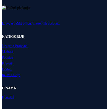
Izjava o zaštiti prijenosa osobnih podataka
KATEGORIJE
Negorivi Proizvodi
Madraci
Podnice
Kreveti
Dodaci
Relax Fotelje
O NAMA
Kontakti