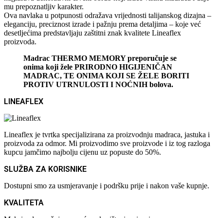
mu prepoznatljiv karakter.
Ova navlaka u potpunosti odražava vrijednosti talijanskog dizajna –
eleganciju, preciznost izrade i pažnju prema detaljima – koje već
desetljećima predstavljaju zaštitni znak kvalitete Lineaflex
proizvoda.
Madrac THERMO MEMORY preporučuje se
onima koji žele PRIRODNO HIGIJENIČAN
MADRAC, TE ONIMA KOJI SE ŽELE BORITI
PROTIV UTRNULOSTI I NOĆNIH bolova.
LINEAFLEX
Lineaflex je tvrtka specijalizirana za proizvodnju madraca, jastuka i
proizvoda za odmor. Mi proizvodimo sve proizvode i iz tog razloga
kupcu jamčimo najbolju cijenu uz popuste do 50%.
SLUŽBA ZA KORISNIKE
Dostupni smo za usmjeravanje i podršku prije i nakon vaše kupnje.
KVALITETA