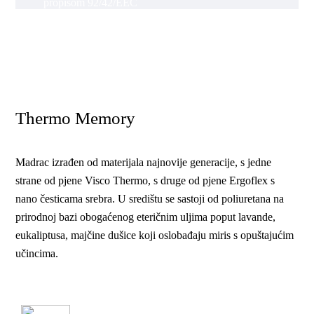
propisom 92/42/EEC
Thermo Memory
Madrac izrađen od materijala najnovije generacije, s jedne
strane od pjene Visco Thermo, s druge od pjene Ergoflex s
nano česticama srebra. U središtu se sastoji od poliuretana na
prirodnoj bazi obogaćenog eteričnim uljima poput lavande,
eukaliptusa, majčine dušice koji oslobađaju miris s opuštajućim
učincima.