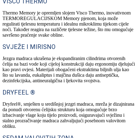
VISCO THERMO
Thermo Memory je opremljen slojem Visco Thermo, inovativnom
TERMOREGULACIJSKOM Memory pjenom, koja može
regulirati tjelesnu temperaturu i idealnu mikroklimu tijekom cijele
noći. Također reagira na različete tjelesne težine, što mu omogućuje
savršeno praćenje svake obline.
SVJEŽE I MIRISNO
Jezgra madraca ukrašena je ekspandiranim cilindrima otvorenih
ćelija na bazi vode koji cijeloj konstrukciji daju ergonomiju djelujući
kao pravi ovjesi. Materijali obogaćeni ekstraktima biljnih ulja kao
što su lavanda, eukaliptus i majčina dušica daju antiseptička,
dezinfekcijska, antineuralgična i ljekovita svojstva.
DRYFEEL ®
Dryfeel®, smješten u središnjoj jezgri madraca, mreža je dizajnirana
da ponudi otvorenu ćelijsku strukturu koja omogućuje brzo
izbacivanje vlage koju tijelo proizvodi, osiguravajući svježinu i
stalno prozračivanje madraca zahvaljujući posebnom valovitom
obliku.