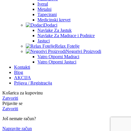
Iveral
Metalni
Tapecirani
Medicinski krevet
Dodaci
Navlake Za Jastuk
Navlake Za Madrace i Podnice
Jastuci
Relax Fotelje
Negorivi Proizvodi
Vatro Otporni Madraci
Vatro Otporni Jastuci
Kontakti
Blog
AKCIJA
Prijava / Registracija
Košarica za kupovinu
Zatvoriti
Prijavite se
Zatvoriti
Još nemate račun?
Napravite račun