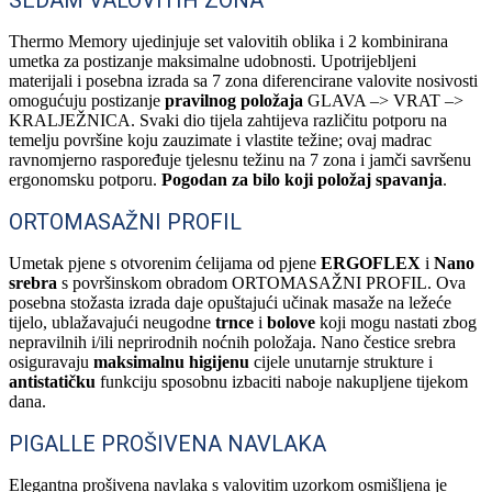
SEDAM VALOVITIH ZONA
Thermo Memory ujedinjuje set valovitih oblika i 2 kombinirana
umetka za postizanje maksimalne udobnosti. Upotrijebljeni
materijali i posebna izrada sa 7 zona diferencirane valovite nosivosti
omogućuju postizanje
pravilnog položaja
GLAVA –> VRAT –>
KRALJEŽNICA. Svaki dio tijela zahtijeva različitu potporu na
temelju površine koju zauzimate i vlastite težine; ovaj madrac
ravnomjerno raspoređuje tjelesnu težinu na 7 zona i jamči savršenu
ergonomsku potporu.
Pogodan za bilo koji položaj spavanja
.
ORTOMASAŽNI PROFIL
Umetak pjene s otvorenim ćelijama od pjene
ERGOFLEX
i
Nano
srebra
s površinskom obradom ORTOMASAŽNI PROFIL. Ova
posebna stožasta izrada daje opuštajući učinak masaže na ležeće
tijelo, ublažavajući neugodne
trnce
i
bolove
koji mogu nastati zbog
nepravilnih i/ili neprirodnih noćnih položaja. Nano čestice srebra
osiguravaju
maksimalnu higijenu
cijele unutarnje strukture i
antistatičku
funkciju sposobnu izbaciti naboje nakupljene tijekom
dana.
PIGALLE PROŠIVENA NAVLAKA
Elegantna prošivena navlaka s valovitim uzorkom osmišljena je