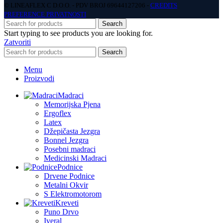
© LINEAFLEX C D.O.O. - PDV BROJ 69644127206 -
CREDITS
PREFERENCE PRIVATNOSTI
Search
Start typing to see products you are looking for.
Zatvoriti
Search
Menu
Proizvodi
Madraci
Memorijska Pjena
Ergoflex
Latex
Džepičasta Jezgra
Bonnel Jezgra
Posebni madraci
Medicinski Madraci
Podnice
Drvene Podnice
Metalni Okvir
S Elektromotorom
Kreveti
Puno Drvo
Iveral