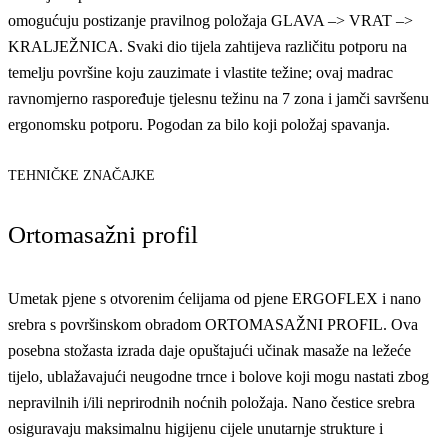
omogućuju postizanje pravilnog položaja GLAVA –> VRAT –>
KRALJEŽNICA. Svaki dio tijela zahtijeva različitu potporu na
temelju površine koju zauzimate i vlastite težine; ovaj madrac
ravnomjerno raspoređuje tjelesnu težinu na 7 zona i jamči savršenu
ergonomsku potporu. Pogodan za bilo koji položaj spavanja.
TEHNIČKE ZNAČAJKE
Ortomasažni profil
Umetak pjene s otvorenim ćelijama od pjene ERGOFLEX i nano
srebra s površinskom obradom ORTOMASAŽNI PROFIL. Ova
posebna stožasta izrada daje opuštajući učinak masaže na ležeće
tijelo, ublažavajući neugodne trnce i bolove koji mogu nastati zbog
nepravilnih i/ili neprirodnih noćnih položaja. Nano čestice srebra
osiguravaju maksimalnu higijenu cijele unutarnje strukture i