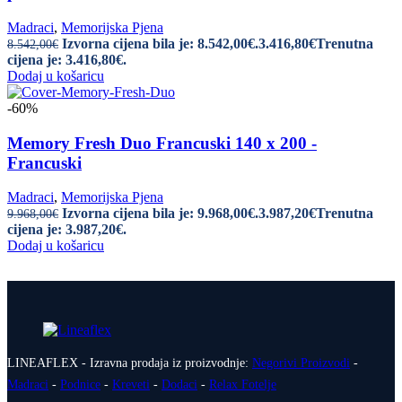
Madraci
,
Memorijska Pjena
Izvorna cijena bila je: 8.542,00€.
3.416,80
€
Trenutna
8.542,00
€
cijena je: 3.416,80€.
Dodaj u košaricu
-60%
Memory Fresh Duo Francuski 140 x 200 -
Francuski
Madraci
,
Memorijska Pjena
Izvorna cijena bila je: 9.968,00€.
3.987,20
€
Trenutna
9.968,00
€
cijena je: 3.987,20€.
Dodaj u košaricu
LINEAFLEX - Izravna prodaja iz proizvodnje:
Negorivi Proizvodi
-
Madraci
-
Podnice
-
Kreveti
-
Dodaci
-
Relax Fotelje