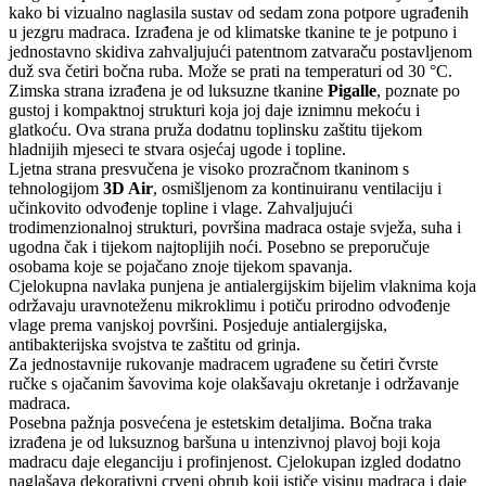
kako bi vizualno naglasila sustav od sedam zona potpore ugrađenih
u jezgru madraca. Izrađena je od klimatske tkanine te je potpuno i
jednostavno skidiva zahvaljujući patentnom zatvaraču postavljenom
duž sva četiri bočna ruba. Može se prati na temperaturi od 30 °C.
Zimska strana izrađena je od luksuzne tkanine
Pigalle
, poznate po
gustoj i kompaktnoj strukturi koja joj daje iznimnu mekoću i
glatkoću. Ova strana pruža dodatnu toplinsku zaštitu tijekom
hladnijih mjeseci te stvara osjećaj ugode i topline.
Ljetna strana presvučena je visoko prozračnom tkaninom s
tehnologijom
3D Air
, osmišljenom za kontinuiranu ventilaciju i
učinkovito odvođenje topline i vlage. Zahvaljujući
trodimenzionalnoj strukturi, površina madraca ostaje svježa, suha i
ugodna čak i tijekom najtoplijih noći. Posebno se preporučuje
osobama koje se pojačano znoje tijekom spavanja.
Cjelokupna navlaka punjena je antialergijskim bijelim vlaknima koja
održavaju uravnoteženu mikroklimu i potiču prirodno odvođenje
vlage prema vanjskoj površini. Posjeduje antialergijska,
antibakterijska svojstva te zaštitu od grinja.
Za jednostavnije rukovanje madracem ugrađene su četiri čvrste
ručke s ojačanim šavovima koje olakšavaju okretanje i održavanje
madraca.
Posebna pažnja posvećena je estetskim detaljima. Bočna traka
izrađena je od luksuznog baršuna u intenzivnoj plavoj boji koja
madracu daje eleganciju i profinjenost. Cjelokupan izgled dodatno
naglašava dekorativni crveni obrub koji ističe visinu madraca i daje