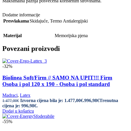
Maksimalna pažnja posvećena korištenim sirovinama.
Dodatne informacije
Presvlakama
Skidajuće
,
Termo Antialergijski
Materijal
Memorijska pjena
Povezani proizvodi
-32%
Biolinea Soft/Firm // SAMO NA UPIT!!! Firm
Osoba i pol 120 x 190 - Osoba i pol standard
Madraci
,
Latex
Izvorna cijena bila je: 1.477,00€.
996,98
€
Trenutna
1.477,00
€
cijena je: 996,98€.
Dodaj u košaricu
-55%