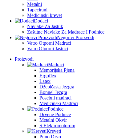
Metalni
Tapecirani
Medicinski krevet
Dodaci
Navlake Za Jastuk
Zaštitne Navlake Za Madrace I Podnice
Negorivi Proizvodi
Vatro Otporni Madraci
Vatro Otporni Jastuci
Proizvodi
Madraci
Memorijska Pjena
Ergoflex
Latex
Džepičasta Jezgra
Bonnel Jezgra
Posebni madraci
Medicinski Madraci
Podnice
Drvene Podnice
Metalni Okvir
S Elektromotorom
Kreveti
Puno Drvo