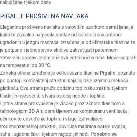
nakupljene tijekom dana.
PIGALLE PROŠIVENA NAVLAKA
Elegantna prošivena navlaka s valovitim uzorkom osmišljena je
kako bi vizualno naglasila sustav od sedam zona potpore
ugrađenih u jezgru madraca. Izrađena je od klimatske tkanine te
je potpuno i jednostavno skidiva zahvaljujući patentnom
zatvaraču postavljenom duž sva četiri bočna ruba. Može se prati
na temperaturi od 30 °C.
Zimska strana izrađena je od luksuzne tkanine
Pigalle
, poznate
po gustoj i kompaktnoj strukturi koja joj daje iznimnu mekoću i
glatkoću. Ova strana pruža dodatnu toplinsku zaštitu tijekom
hladnijih mjeseci te stvara osjećaj ugode i topline.
Ljetna strana presvučena je visoko prozračnom tkaninom s
tehnologijom
3D Air
, osmišljenom za kontinuiranu ventilaciju i
učinkovito odvođenje topline i vlage. Zahvaljujući
trodimenzionalnoj strukturi, površina madraca ostaje svježa,
suha i ugodna čak i tijekom najtoplijih noći. Posebno se