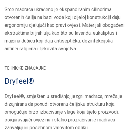
Srce madraca ukrašeno je ekspandiranim cilindrima
otvorenih ćelija na bazi vode koji cijeloj konstrukciji daju
ergonomiju djelujući kao pravi ovjesi. Materijali obogaćeni
ekstraktima biljnih ulja kao što su lavanda, eukaliptus i
majčina dušica koji daju antiseptička, dezinfekcijska,
antineuralgična i ljekovita svojstva.
TEHNIČKE ZNAČAJKE
Dryfeel®
Dryfeel®, smješten u središnjoj jezgri madraca, mreža je
dizajnirana da ponudi otvorenu ćelijsku strukturu koja
omogućuje brzo izbacivanje vlage koju tijelo proizvodi,
osiguravajući svježinu i stalno prozračivanje madraca
zahvaljujući posebnom valovitom obliku.