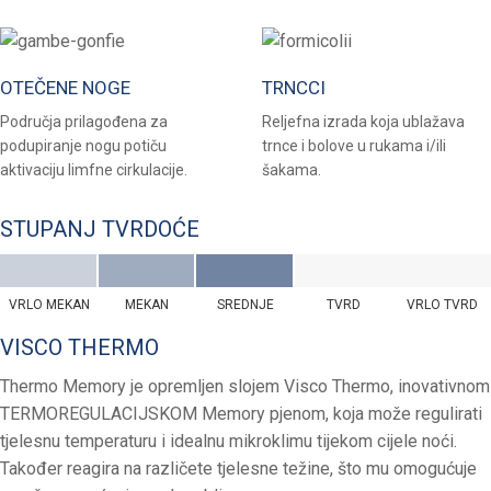
OTEČENE NOGE
TRNCCI
Područja prilagođena za
Reljefna izrada koja ublažava
podupiranje nogu potiču
trnce i bolove u rukama i/ili
aktivaciju limfne cirkulacije.
šakama.
STUPANJ TVRDOĆE
VRLO MEKAN
MEKAN
SREDNJE
TVRD
VRLO TVRD
VISCO THERMO
Thermo Memory je opremljen slojem Visco Thermo, inovativnom
TERMOREGULACIJSKOM Memory pjenom, koja može regulirati
tjelesnu temperaturu i idealnu mikroklimu tijekom cijele noći.
Također reagira na različete tjelesne težine, što mu omogućuje