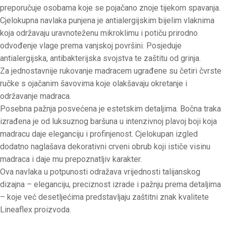
preporučuje osobama koje se pojačano znoje tijekom spavanja.
Cjelokupna navlaka punjena je antialergijskim bijelim vlaknima
koja održavaju uravnoteženu mikroklimu i potiču prirodno
odvođenje vlage prema vanjskoj površini. Posjeduje
antialergijska, antibakterijska svojstva te zaštitu od grinja.
Za jednostavnije rukovanje madracem ugrađene su četiri čvrste
ručke s ojačanim šavovima koje olakšavaju okretanje i
održavanje madraca.
Posebna pažnja posvećena je estetskim detaljima. Bočna traka
izrađena je od luksuznog baršuna u intenzivnoj plavoj boji koja
madracu daje eleganciju i profinjenost. Cjelokupan izgled
dodatno naglašava dekorativni crveni obrub koji ističe visinu
madraca i daje mu prepoznatljiv karakter.
Ova navlaka u potpunosti odražava vrijednosti talijanskog
dizajna – eleganciju, preciznost izrade i pažnju prema detaljima
– koje već desetljećima predstavljaju zaštitni znak kvalitete
Lineaflex proizvoda.