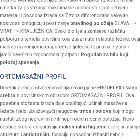
umetka za postizanje maksimalne udobnosti. Upotrijebljeni
materijali i posebna izrada sa 7 zona diferencirane valovite
nosivosti omogućuju postizanje
pravilnog položaja
GLAVA –>
VRAT –> KRALJEŽNICA. Svaki dio tijela zahtijeva različitu
potporu na temelju površine koju zauzimate i vlastite težine; ovaj
madrac ravnomjerno raspoređuje tjelesnu težinu na 7 zona i
jamči savršenu ergonomsku potporu.
Pogodan za bilo koji
položaj spavanja
.
ORTOMASAŽNI PROFIL
Umetak pjene s otvorenim ćelijama od pjene
ERGOFLEX
i
Nano
srebra
s površinskom obradom ORTOMASAŽNI PROFIL. Ova
posebna stožasta izrada daje opuštajući učinak masaže na
ležeće tijelo, ublažavajući neugodne
trnce
i
bolove
koji mogu
nastati zbog nepravilnih i/ili neprirodnih noćnih položaja. Nano
čestice srebra osiguravaju
maksimalnu higijenu
cijele unutarnje
strukture i
antistatičku
funkciju sposobnu izbaciti naboje