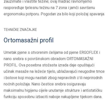
zauzimate i vlastite težine; ovaj madrac ravnomjerno
raspoređuje tjelesnu težinu na 7 zona i jamči savršenu
ergonomsku potporu. Pogodan za bilo koji položaj spavanja.
TEHNIČKE ZNAČAJKE
Ortomasažni profil
Umetak pjene s otvorenim ćelijama od pjene ERGOFLEX i
nano srebra s površinskom obradom ORTOMASAŽNI
PROFIL. Ova posebna stožasta izrada daje opuštajući
učinak masaže na ležeće tijelo, ublažavajući neugodne trnce
i bolove koji mogu nastati zbog nepravilnih i/ili neprirodnih
noćnih položaja. Nano čestice srebra osiguravaju
maksimalnu higijenu cijele unutarnje strukture i antistatičku
funkciju sposobnu izbaciti naboje nakupljene tijekom dana.