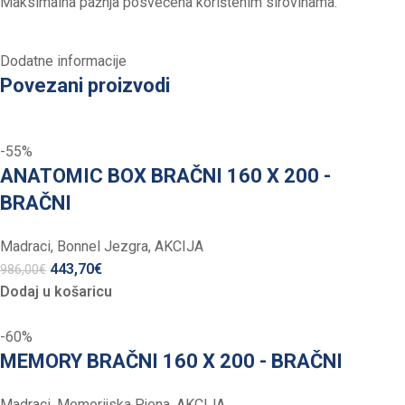
Maksimalna pažnja posvećena korištenim sirovinama.
Dodatne informacije
Povezani proizvodi
-55%
ANATOMIC BOX BRAČNI 160 X 200 -
BRAČNI
Madraci
,
Bonnel Jezgra
,
AKCIJA
443,70
€
986,00
€
Dodaj u košaricu
-60%
MEMORY BRAČNI 160 X 200 - BRAČNI
Madraci
,
Memorijska Pjena
,
AKCIJA