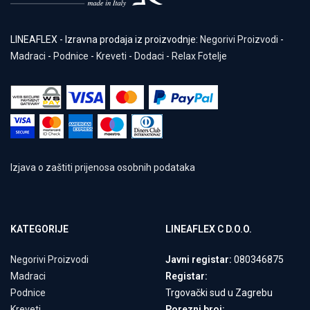
LINEAFLEX - Izravna prodaja iz proizvodnje:
Negorivi Proizvodi
-
Madraci
-
Podnice
-
Kreveti
-
Dodaci
-
Relax Fotelje
Izjava o zaštiti prijenosa osobnih podataka
KATEGORIJE
LINEAFLEX C D.O.O.
Negorivi Proizvodi
Javni registar:
080346875
Madraci
Registar:
Podnice
Trgovački sud u Zagrebu
Kreveti
Porezni broj: