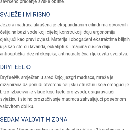
savršeno praćenje svake obline.
SVJEŽE I MIRISNO
Jezgra madraca ukrašena je ekspandiranim cilindrima otvorenih
ćelija na bazi vode koji cijeloj konstrukciji daju ergonomiju
djelujući kao pravi ovjesi. Materijali obogaćeni ekstraktima biljnih
ulja kao što su lavanda, eukaliptus i majčina dušica daju
antiseptička, dezinfekcijska, antineuralgična i ljekovita svojstva.
DRYFEEL ®
Dryfeel®, smješten u središnjoj jezgri madraca, mreža je
dizajnirana da ponudi otvorenu ćelijsku strukturu koja omogućuje
brzo izbacivanje vlage koju tijelo proizvodi, osiguravajući
svježinu i stalno prozračivanje madraca zahvaljujući posebnom
valovitom obliku.
SEDAM VALOVITIH ZONA
Thermo Memory ujedinjuje set valovitih oblika i 2 kombinirana