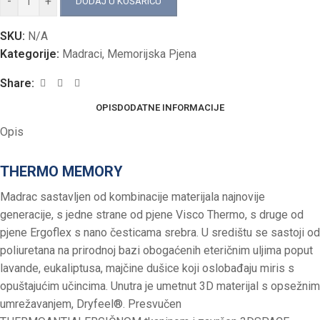
-
+
DODAJ U KOŠARICU
SKU:
N/A
Kategorije:
Madraci
,
Memorijska Pjena
Share:
OPIS
DODATNE INFORMACIJE
Opis
THERMO MEMORY
Madrac sastavljen od kombinacije materijala najnovije
generacije, s jedne strane od pjene Visco Thermo, s druge od
pjene Ergoflex s nano česticama srebra. U središtu se sastoji od
poliuretana na prirodnoj bazi obogaćenih eteričnim uljima poput
lavande, eukaliptusa, majčine dušice koji oslobađaju miris s
opuštajućim učincima. Unutra je umetnut 3D materijal s opsežnim
umrežavanjem, Dryfeel®. Presvučen