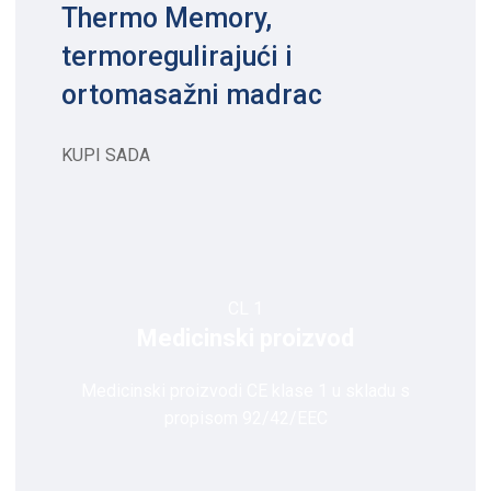
Thermo Memory,
termoregulirajući i
ortomasažni madrac
KUPI SADA
CL 1
Medicinski proizvod
Medicinski proizvodi CE klase 1 u skladu s
propisom 92/42/EEC