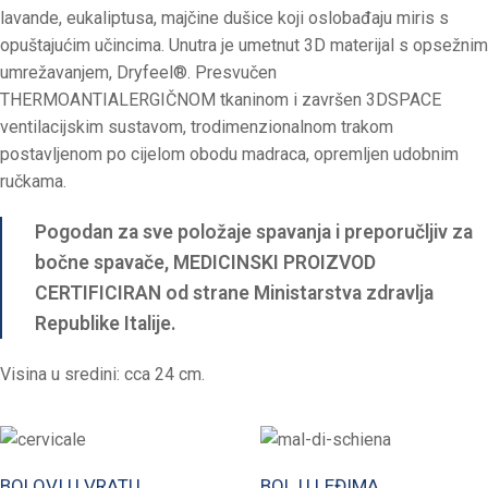
lavande, eukaliptusa, majčine dušice koji oslobađaju miris s
opuštajućim učincima. Unutra je umetnut 3D materijal s opsežnim
umrežavanjem, Dryfeel®. Presvučen
THERMOANTIALERGIČNOM tkaninom i završen 3DSPACE
ventilacijskim sustavom, trodimenzionalnom trakom
postavljenom po cijelom obodu madraca, opremljen udobnim
ručkama.
Pogodan za sve položaje spavanja i preporučljiv za
bočne spavače, MEDICINSKI PROIZVOD
CERTIFICIRAN od strane Ministarstva zdravlja
Republike Italije.
Visina u sredini: cca 24 cm.
BOLOVI U VRATU
BOL U LEĐIMA