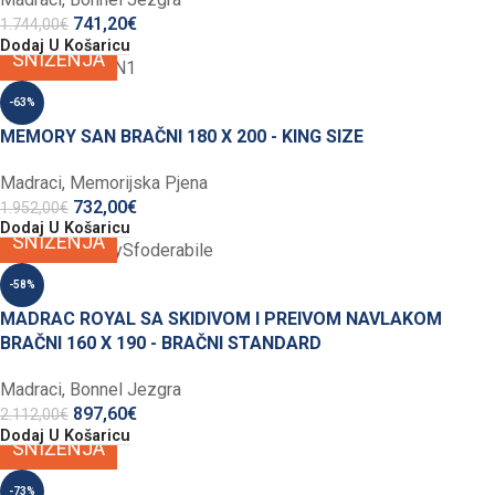
741,20
€
1.744,00
€
Dodaj U Košaricu
SNIŽENJA
-63%
MEMORY SAN BRAČNI 180 X 200 - KING SIZE
Madraci
,
Memorijska Pjena
732,00
€
1.952,00
€
Dodaj U Košaricu
SNIŽENJA
-58%
MADRAC ROYAL SA SKIDIVOM I PREIVOM NAVLAKOM
BRAČNI 160 X 190 - BRAČNI STANDARD
Madraci
,
Bonnel Jezgra
897,60
€
2.112,00
€
Dodaj U Košaricu
SNIŽENJA
-73%