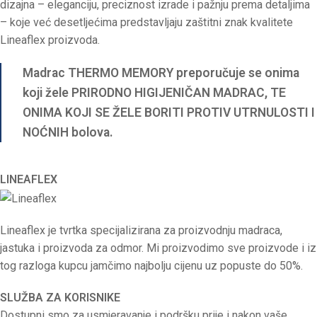
dizajna – eleganciju, preciznost izrade i pažnju prema detaljima
– koje već desetljećima predstavljaju zaštitni znak kvalitete
Lineaflex proizvoda.
Madrac THERMO MEMORY preporučuje se onima
koji žele PRIRODNO HIGIJENIČAN MADRAC, TE
ONIMA KOJI SE ŽELE BORITI PROTIV UTRNULOSTI I
NOĆNIH bolova.
LINEAFLEX
Lineaflex je tvrtka specijalizirana za proizvodnju madraca,
jastuka i proizvoda za odmor. Mi proizvodimo sve proizvode i iz
tog razloga kupcu jamčimo najbolju cijenu uz popuste do 50%.
SLUŽBA ZA KORISNIKE
Dostupni smo za usmjeravanje i podršku prije i nakon vaše