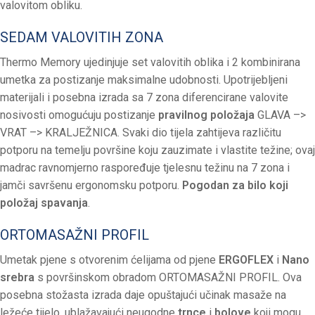
valovitom obliku.
SEDAM VALOVITIH ZONA
Thermo Memory ujedinjuje set valovitih oblika i 2 kombinirana
umetka za postizanje maksimalne udobnosti. Upotrijebljeni
materijali i posebna izrada sa 7 zona diferencirane valovite
nosivosti omogućuju postizanje
pravilnog položaja
GLAVA –>
VRAT –> KRALJEŽNICA. Svaki dio tijela zahtijeva različitu
potporu na temelju površine koju zauzimate i vlastite težine; ovaj
madrac ravnomjerno raspoređuje tjelesnu težinu na 7 zona i
jamči savršenu ergonomsku potporu.
Pogodan za bilo koji
položaj spavanja
.
ORTOMASAŽNI PROFIL
Umetak pjene s otvorenim ćelijama od pjene
ERGOFLEX
i
Nano
srebra
s površinskom obradom ORTOMASAŽNI PROFIL. Ova
posebna stožasta izrada daje opuštajući učinak masaže na
ležeće tijelo, ublažavajući neugodne
trnce
i
bolove
koji mogu