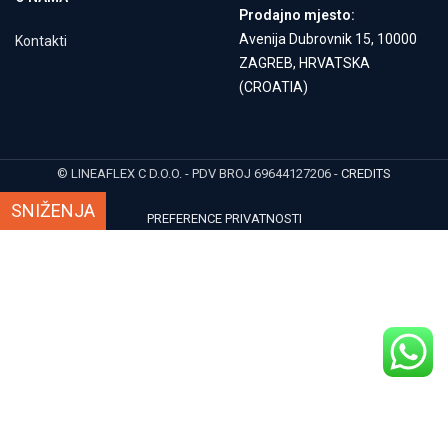
Prodajno mjesto:
Avenija Dubrovnik 15, 10000
Kontakti
ZAGREB, HRVATSKA
(CROATIA)
© LINEAFLEX C D.O.O. - PDV BROJ 69644127206 -
CREDITS
SNIŽENJA
PREFERENCE PRIVATNOSTI