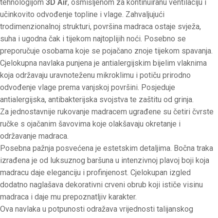
tehnologijom
3D Air
, osmišljenom za kontinuiranu ventilaciju i
učinkovito odvođenje topline i vlage. Zahvaljujući
trodimenzionalnoj strukturi, površina madraca ostaje svježa,
suha i ugodna čak i tijekom najtoplijih noći. Posebno se
preporučuje osobama koje se pojačano znoje tijekom spavanja.
Cjelokupna navlaka punjena je antialergijskim bijelim vlaknima
koja održavaju uravnoteženu mikroklimu i potiču prirodno
odvođenje vlage prema vanjskoj površini. Posjeduje
antialergijska, antibakterijska svojstva te zaštitu od grinja.
Za jednostavnije rukovanje madracem ugrađene su četiri čvrste
ručke s ojačanim šavovima koje olakšavaju okretanje i
održavanje madraca.
Posebna pažnja posvećena je estetskim detaljima. Bočna traka
izrađena je od luksuznog baršuna u intenzivnoj plavoj boji koja
madracu daje eleganciju i profinjenost. Cjelokupan izgled
dodatno naglašava dekorativni crveni obrub koji ističe visinu
madraca i daje mu prepoznatljiv karakter.
Ova navlaka u potpunosti odražava vrijednosti talijanskog