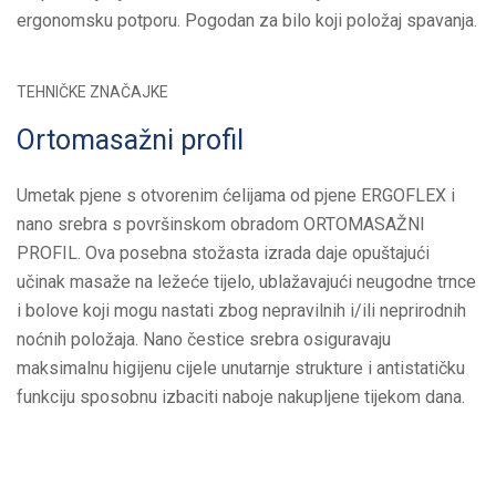
ergonomsku potporu. Pogodan za bilo koji položaj spavanja.
TEHNIČKE ZNAČAJKE
Ortomasažni profil
Umetak pjene s otvorenim ćelijama od pjene ERGOFLEX i
nano srebra s površinskom obradom ORTOMASAŽNI
PROFIL. Ova posebna stožasta izrada daje opuštajući
učinak masaže na ležeće tijelo, ublažavajući neugodne trnce
i bolove koji mogu nastati zbog nepravilnih i/ili neprirodnih
noćnih položaja. Nano čestice srebra osiguravaju
maksimalnu higijenu cijele unutarnje strukture i antistatičku
funkciju sposobnu izbaciti naboje nakupljene tijekom dana.