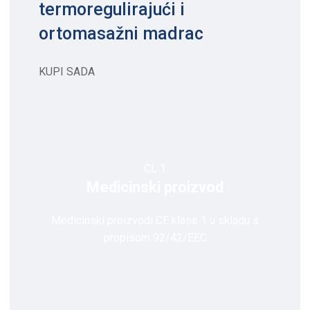
termoregulirajući i
ortomasažni madrac
KUPI SADA
CL 1
Medicinski proizvod
Medicinski proizvodi CE klase 1 u skladu s
propisom 92/42/EEC