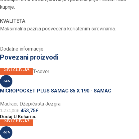
kupnje.
KVALITETA
Maksimalna pažnja posvećena korištenim sirovinama.
Dodatne informacije
Povezani proizvodi
SNIŽENJA
-64%
MICROPOCKET PLUS SAMAC 85 X 190 - SAMAC
Madraci
,
Džepičasta Jezgra
453,75
€
1.274,00
€
Dodaj U Košaricu
SNIŽENJA
-63%