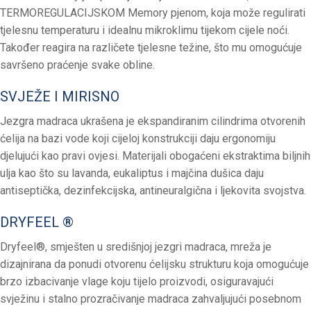
TERMOREGULACIJSKOM Memory pjenom, koja može regulirati
tjelesnu temperaturu i idealnu mikroklimu tijekom cijele noći.
Također reagira na različete tjelesne težine, što mu omogućuje
savršeno praćenje svake obline.
SVJEŽE I MIRISNO
Jezgra madraca ukrašena je ekspandiranim cilindrima otvorenih
ćelija na bazi vode koji cijeloj konstrukciji daju ergonomiju
djelujući kao pravi ovjesi. Materijali obogaćeni ekstraktima biljnih
ulja kao što su lavanda, eukaliptus i majčina dušica daju
antiseptička, dezinfekcijska, antineuralgična i ljekovita svojstva.
DRYFEEL ®
Dryfeel®, smješten u središnjoj jezgri madraca, mreža je
dizajnirana da ponudi otvorenu ćelijsku strukturu koja omogućuje
brzo izbacivanje vlage koju tijelo proizvodi, osiguravajući
svježinu i stalno prozračivanje madraca zahvaljujući posebnom