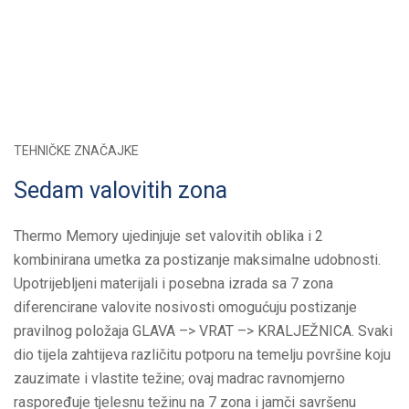
TEHNIČKE ZNAČAJKE
Sedam valovitih zona
Thermo Memory ujedinjuje set valovitih oblika i 2
kombinirana umetka za postizanje maksimalne udobnosti.
Upotrijebljeni materijali i posebna izrada sa 7 zona
diferencirane valovite nosivosti omogućuju postizanje
pravilnog položaja GLAVA –> VRAT –> KRALJEŽNICA. Svaki
dio tijela zahtijeva različitu potporu na temelju površine koju
zauzimate i vlastite težine; ovaj madrac ravnomjerno
raspoređuje tjelesnu težinu na 7 zona i jamči savršenu