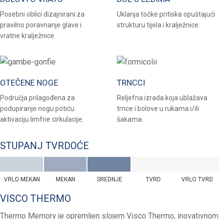
Posebni oblici dizajnirani za
Uklanja točke pritiska opuštajući
pravilno poravnanje glave i
strukturu tijela i kralježnice.
vratne kralježnice.
OTEČENE NOGE
TRNCCI
Područja prilagođena za
Reljefna izrada koja ublažava
podupiranje nogu potiču
trnce i bolove u rukama i/ili
aktivaciju limfne cirkulacije.
šakama.
STUPANJ TVRDOĆE
VRLO MEKAN
MEKAN
SREDNJE
TVRD
VRLO TVRD
VISCO THERMO
Thermo Memory je opremljen slojem Visco Thermo, inovativnom