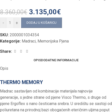
3.135,00
€
8.360,00
€
-
+
DODAJ U KOŠARICU
SKU:
2000001034354
Kategorije:
Madraci
,
Memorijska Pjena
Share:
OPIS
DODATNE INFORMACIJE
Opis
THERMO MEMORY
Madrac sastavljen od kombinacije materijala najnovije
generacije, s jedne strane od pjene Visco Thermo, s druge od
pjene Ergoflex s nano česticama srebra. U središtu se sastoji od
poliuretana na prirodnoj bazi obogaćenih eteričnim uljima poput