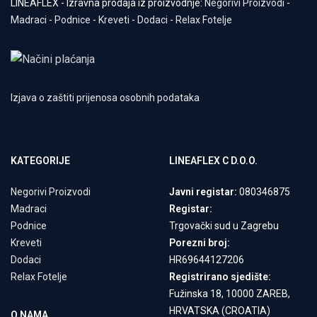
LINEAFLEX - Izravna prodaja iz proizvodnje:
Negorivi Proizvodi
-
Madraci
-
Podnice
-
Kreveti
-
Dodaci
-
Relax Fotelje
Izjava o zaštiti prijenosa osobnih podataka
KATEGORIJE
LINEAFLEX C D.O.O.
Negorivi Proizvodi
Javni registar:
080346875
Madraci
Registar:
Podnice
Trgovački sud u Zagrebu
Kreveti
Porezni broj:
Dodaci
HR69644127206
Relax Fotelje
Registrirano sjedište:
Fužinska 18, 10000 ZAREB,
HRVATSKA (CROATIA)
O NAMA