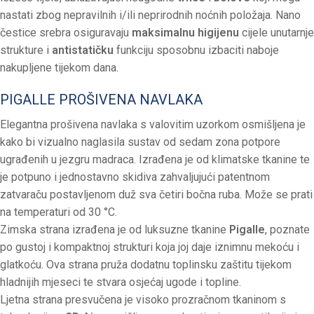
nastati zbog nepravilnih i/ili neprirodnih noćnih položaja. Nano
čestice srebra osiguravaju
maksimalnu higijenu
cijele unutarnje
strukture i
antistatičku
funkciju sposobnu izbaciti naboje
nakupljene tijekom dana.
PIGALLE PROŠIVENA NAVLAKA
Elegantna prošivena navlaka s valovitim uzorkom osmišljena je
kako bi vizualno naglasila sustav od sedam zona potpore
ugrađenih u jezgru madraca. Izrađena je od klimatske tkanine te
je potpuno i jednostavno skidiva zahvaljujući patentnom
zatvaraču postavljenom duž sva četiri bočna ruba. Može se prati
na temperaturi od 30 °C.
Zimska strana izrađena je od luksuzne tkanine
Pigalle
, poznate
po gustoj i kompaktnoj strukturi koja joj daje iznimnu mekoću i
glatkoću. Ova strana pruža dodatnu toplinsku zaštitu tijekom
hladnijih mjeseci te stvara osjećaj ugode i topline.
Ljetna strana presvučena je visoko prozračnom tkaninom s